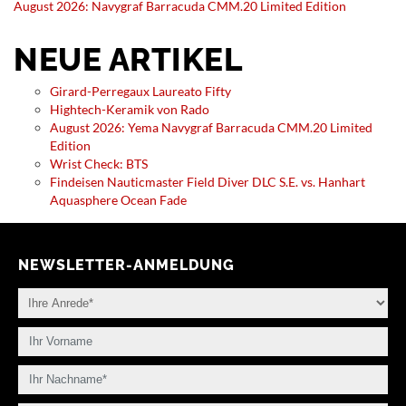
August 2026: Navygraf Barracuda CMM.20 Limited Edition
NEUE ARTIKEL
Girard-Perregaux Laureato Fifty
Hightech-Keramik von Rado
August 2026: Yema Navygraf Barracuda CMM.20 Limited
Edition
Wrist Check: BTS
Findeisen Nauticmaster Field Diver DLC S.E. vs. Hanhart
Aquasphere Ocean Fade
NEWSLETTER-ANMELDUNG