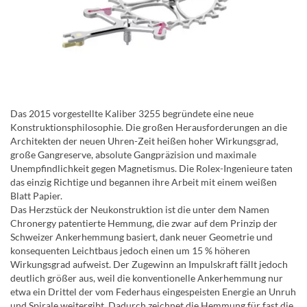
Das 2015 vorgestellte Kaliber 3255 begründete eine neue
Konstruktionsphilosophie. Die großen Herausforderungen an die
Architekten der neuen Uhren-Zeit heißen hoher Wirkungsgrad,
große Gangreserve, absolute Gangpräzision und maximale
Unempfindlichkeit gegen Magnetismus. Die Rolex-Ingenieure taten
das einzig Richtige und begannen ihre Arbeit mit einem weißen
Blatt Papier.
Das Herzstück der Neukonstruktion ist die unter dem Namen
Chronergy patentierte Hemmung, die zwar auf dem Prinzip der
Schweizer Ankerhemmung basiert, dank neuer Geometrie und
konsequenten Leichtbaus jedoch einen um 15 % höheren
Wirkungsgrad aufweist. Der Zugewinn an Impulskraft fällt jedoch
deutlich größer aus, weil die konventionelle Ankerhemmung nur
etwa ein Drittel der vom Federhaus eingespeisten Energie an Unruh
und Spirale weitergibt. Dadurch zeichnet die Hemmung für fast die