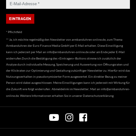
* Pflichtfeld
** Ja, ich möchte regelmäßig den Newsletter von armbanduhren-online.de, zum Thema
Armbanduhren der Euro Finance Media GmbH per E-Mail erhalten. Diese Einwilligung
kann ich jederzeit per Mail an
info@armbanduhren-online.de
oder am Ende jeder E-Mail
widerrufen.Durch die Bestätigung des «Eintragen»-Buttons stimme ich zusätzlich der
Analyse durch individuelle Messung, Speicherung und Auswertung von Öffnungsraten und
der Klickraten zur Optimierung und Gestaltung zukünftiger Newsletter zu. Hierfür wird das
Nutzungsverhalten in pseudonymisierter Form ausgewertet. Ein direkter Bezug zu meiner
Person wird dabei ausgeschlossen. Meine Einwilligungen kann ich jederzeit mit Wirkung für
die Zukunft wie folgt widerrufen: Abmeldelink im Newsletter; Mail an
info@armbanduhren-
online.de
. Weitere Informationen erhalten Sie in unserer
Datenschutzerklärung
.