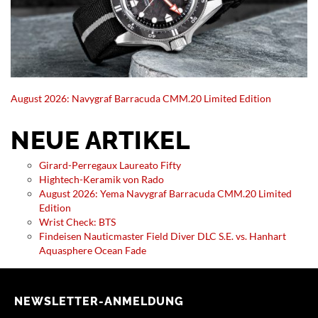
August 2026: Navygraf Barracuda CMM.20 Limited Edition
NEUE ARTIKEL
Girard-Perregaux Laureato Fifty
Hightech-Keramik von Rado
August 2026: Yema Navygraf Barracuda CMM.20 Limited
Edition
Wrist Check: BTS
Findeisen Nauticmaster Field Diver DLC S.E. vs. Hanhart
Aquasphere Ocean Fade
NEWSLETTER-ANMELDUNG