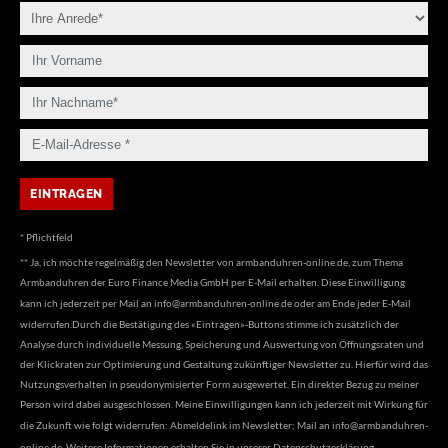
* Pflichtfeld
** Ja, ich möchte regelmäßig den Newsletter von armbanduhren-online.de, zum Thema
Armbanduhren der Euro Finance Media GmbH per E-Mail erhalten. Diese Einwilligung
kann ich jederzeit per Mail an
info@armbanduhren-online.de
oder am Ende jeder E-Mail
widerrufen.Durch die Bestätigung des «Eintragen»-Buttons stimme ich zusätzlich der
Analyse durch individuelle Messung, Speicherung und Auswertung von Öffnungsraten und
der Klickraten zur Optimierung und Gestaltung zukünftiger Newsletter zu. Hierfür wird das
Nutzungsverhalten in pseudonymisierter Form ausgewertet. Ein direkter Bezug zu meiner
Person wird dabei ausgeschlossen. Meine Einwilligungen kann ich jederzeit mit Wirkung für
die Zukunft wie folgt widerrufen: Abmeldelink im Newsletter; Mail an
info@armbanduhren-
online.de
. Weitere Informationen erhalten Sie in unserer
Datenschutzerklärung
.