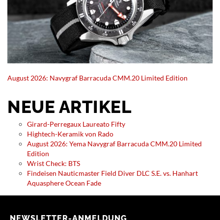
August 2026: Navygraf Barracuda CMM.20 Limited Edition
NEUE ARTIKEL
Girard-Perregaux Laureato Fifty
Hightech-Keramik von Rado
August 2026: Yema Navygraf Barracuda CMM.20 Limited
Edition
Wrist Check: BTS
Findeisen Nauticmaster Field Diver DLC S.E. vs. Hanhart
Aquasphere Ocean Fade
NEWSLETTER-ANMELDUNG