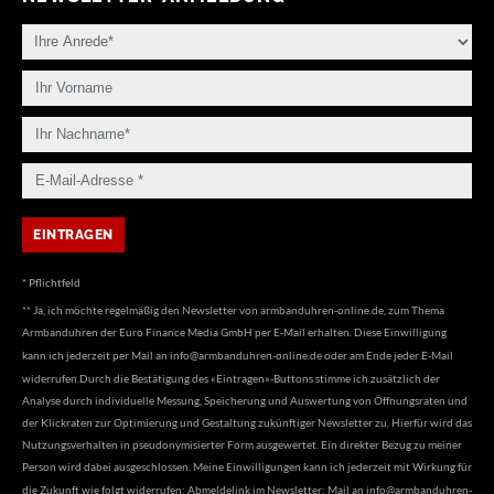
* Pflichtfeld
** Ja, ich möchte regelmäßig den Newsletter von armbanduhren-online.de, zum Thema
Armbanduhren der Euro Finance Media GmbH per E-Mail erhalten. Diese Einwilligung
kann ich jederzeit per Mail an
info@armbanduhren-online.de
oder am Ende jeder E-Mail
widerrufen.Durch die Bestätigung des «Eintragen»-Buttons stimme ich zusätzlich der
Analyse durch individuelle Messung, Speicherung und Auswertung von Öffnungsraten und
der Klickraten zur Optimierung und Gestaltung zukünftiger Newsletter zu. Hierfür wird das
Nutzungsverhalten in pseudonymisierter Form ausgewertet. Ein direkter Bezug zu meiner
Person wird dabei ausgeschlossen. Meine Einwilligungen kann ich jederzeit mit Wirkung für
die Zukunft wie folgt widerrufen: Abmeldelink im Newsletter; Mail an
info@armbanduhren-