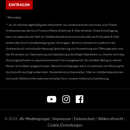
* Pflichtfeld
** Ja, ich möchte regelmäßig den Newsletter von armbanduhren-online.de, zum Thema
Armbanduhren der Euro Finance Media GmbH per E-Mail erhalten. Diese Einwilligung
kann ich jederzeit per Mail an
info@armbanduhren-online.de
oder am Ende jeder E-Mail
widerrufen.Durch die Bestätigung des «Eintragen»-Buttons stimme ich zusätzlich der
Analyse durch individuelle Messung, Speicherung und Auswertung von Öffnungsraten und
der Klickraten zur Optimierung und Gestaltung zukünftiger Newsletter zu. Hierfür wird das
Nutzungsverhalten in pseudonymisierter Form ausgewertet. Ein direkter Bezug zu meiner
Person wird dabei ausgeschlossen. Meine Einwilligungen kann ich jederzeit mit Wirkung für
die Zukunft wie folgt widerrufen: Abmeldelink im Newsletter; Mail an
info@armbanduhren-
online.de
. Weitere Informationen erhalten Sie in unserer
Datenschutzerklärung
.
©
2026
dfv Mediengruppe
|
Impressum
|
Datenschutz
|
Widerrufsrecht
|
Cookie Einstellungen