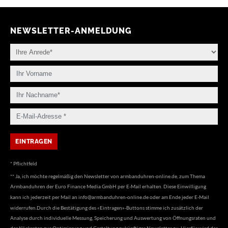
NEWSLETTER-ANMELDUNG
* Pflichtfeld
** Ja, ich möchte regelmäßig den Newsletter von armbanduhren-online.de, zum Thema
Armbanduhren der Euro Finance Media GmbH per E-Mail erhalten. Diese Einwilligung
kann ich jederzeit per Mail an
info@armbanduhren-online.de
oder am Ende jeder E-Mail
widerrufen.Durch die Bestätigung des «Eintragen»-Buttons stimme ich zusätzlich der
Analyse durch individuelle Messung, Speicherung und Auswertung von Öffnungsraten und
der Klickraten zur Optimierung und Gestaltung zukünftiger Newsletter zu. Hierfür wird das