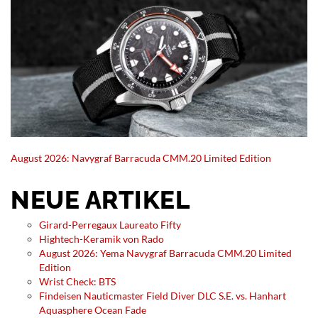
August 2026: Navygraf Barracuda CMM.20 Limited Edition
NEUE ARTIKEL
Girard-Perregaux Laureato Fifty
Hightech-Keramik von Rado
August 2026: Yema Navygraf Barracuda CMM.20 Limited
Edition
Wrist Check: BTS
Findeisen Nauticmaster Field Diver DLC S.E. vs. Hanhart
Aquasphere Ocean Fade