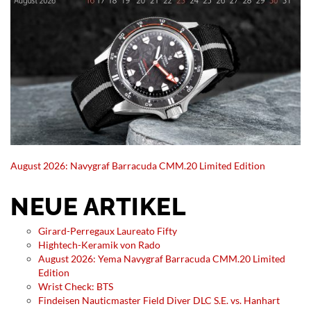
August 2026: Navygraf Barracuda CMM.20 Limited Edition
NEUE ARTIKEL
Girard-Perregaux Laureato Fifty
Hightech-Keramik von Rado
August 2026: Yema Navygraf Barracuda CMM.20 Limited
Edition
Wrist Check: BTS
Findeisen Nauticmaster Field Diver DLC S.E. vs. Hanhart