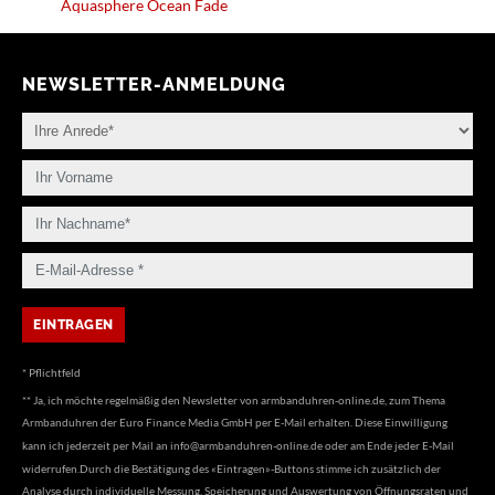
Aquasphere Ocean Fade
NEWSLETTER-ANMELDUNG
* Pflichtfeld
** Ja, ich möchte regelmäßig den Newsletter von armbanduhren-online.de, zum Thema
Armbanduhren der Euro Finance Media GmbH per E-Mail erhalten. Diese Einwilligung
kann ich jederzeit per Mail an
info@armbanduhren-online.de
oder am Ende jeder E-Mail
widerrufen.Durch die Bestätigung des «Eintragen»-Buttons stimme ich zusätzlich der
Analyse durch individuelle Messung, Speicherung und Auswertung von Öffnungsraten und