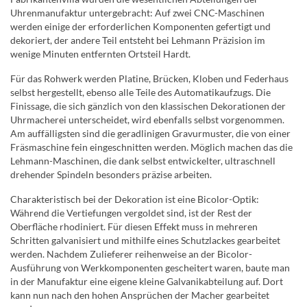
Uhrenmanufaktur untergebracht: Auf zwei CNC-Maschinen
werden einige der erforderlichen Komponenten gefertigt und
dekoriert, der andere Teil entsteht bei Lehmann Präzision im
wenige Minuten entfernten Ortsteil Hardt.
Für das Rohwerk werden Platine, Brücken, Kloben und Federhaus
selbst hergestellt, ebenso alle Teile des Automatikaufzugs. Die
Finissage, die sich gänzlich von den klassischen Dekorationen der
Uhrmacherei unterscheidet, wird ebenfalls selbst vorgenommen.
Am auffälligsten sind die geradlinigen Gravurmuster, die von einer
Fräsmaschine fein eingeschnitten werden. Möglich machen das die
Lehmann-Maschinen, die dank selbst entwickelter, ultraschnell
drehender Spindeln besonders präzise arbeiten.
Charakteristisch bei der Dekoration ist eine Bicolor-Optik:
Während die Vertiefungen vergoldet sind, ist der Rest der
Oberfläche rhodiniert. Für diesen Effekt muss in mehreren
Schritten galvanisiert und mithilfe eines Schutzlackes gearbeitet
werden. Nachdem Zulieferer reihenweise an der Bicolor-
Ausführung von Werkkomponenten gescheitert waren, baute man
in der Manufaktur eine eigene kleine Galvanikabteilung auf. Dort
kann nun nach den hohen Ansprüchen der Macher gearbeitet