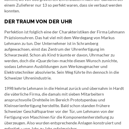
einem Zulieferer nur 13 so perfekt waren, dass sie verbaut werden
konnten.
DER TRAUM VON DER UHR
Perfektion ist folglich eine der Charakteristiken der Firma Lehmann
Präzisionsuhren. Das hat viel mit dem Werdegang von Markus
Lehmann zu tun. Der Unternehmer ist in Schramberg
aufgewachsen, einst das Zentrum der Uhrenfertigung im
Schwarzwald. Schon als Kind träumte er davon, Uhrmacher zu
werden, doch die «Quarzkrise» machte diesen Wunsch zunichte,
sodass Lehmann Ausbildungen zum Werkzeugmacher und
Elektrotechniker absolvierte. Sein Weg führte ihn dennoch in die
Schweizer Uhrenindustrie.
1998 kehrte Lehmann in die Heimat zurück und übernahm in Hardt
die väterliche Firma, die damals mit sieben Mitarbeitern
anspruchsvolle Drehteile im Bereich Prototypenbau und
Kleinserienfertigung herstellte. Bald schon standen frühere
Schweizer Geschäftspartner vor der Tür, um Lehmann von der
Fertigung von Maschinen für die Komponentenherstellung zu
überzeugen. Also wurden entsprechende Anlagen konstruiert und
gefertigt – von Jahr zu Jahr erfolgreicher.