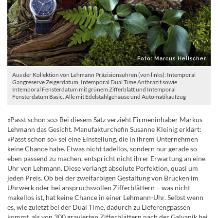
Foto: Marcus Heilscher
Aus der Kollektion von Lehmann Präzisionsuhren (von links): Intemporal
Gangreserve Zeigerdatum, Intemporal Dual Time Anthrazit sowie
Intemporal Fensterdatum mit grünem Zifferblatt und Intemporal
Fensterdatum Basic. Alle mit Edelstahlgehäuse und Automatikaufzug
«Passt schon so.» Bei diesem Satz verzieht Firmeninhaber Markus
Lehmann das Gesicht. Manufakturchefin Susanne Kleinig erklärt:
«Passt schon so» sei eine Einstellung, die in ihrem Unternehmen
keine Chance habe. Etwas nicht tadellos, sondern nur gerade so
eben passend zu machen, entspricht nicht ihrer Erwartung an eine
Uhr von Lehmann. Diese verlangt absolute Perfektion, quasi um
jeden Preis. Ob bei der zweifarbigen Gestaltung von Brücken im
Uhrwerk oder bei anspruchsvollen Zifferblättern – was nicht
makellos ist, hat keine Chance in einer Lehmann-Uhr. Selbst wenn
es, wie zuletzt bei der Dual Time, dadurch zu Lieferengpässen
kommt, als von 300 gravierten Zifferblättern nach der Galvanik bei