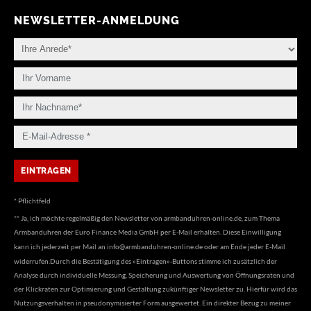
NEWSLETTER-ANMELDUNG
* Pflichtfeld
** Ja, ich möchte regelmäßig den Newsletter von armbanduhren-online.de, zum Thema
Armbanduhren der Euro Finance Media GmbH per E-Mail erhalten. Diese Einwilligung
kann ich jederzeit per Mail an
info@armbanduhren-online.de
oder am Ende jeder E-Mail
widerrufen.Durch die Bestätigung des «Eintragen»-Buttons stimme ich zusätzlich der
Analyse durch individuelle Messung, Speicherung und Auswertung von Öffnungsraten und
der Klickraten zur Optimierung und Gestaltung zukünftiger Newsletter zu. Hierfür wird das
Nutzungsverhalten in pseudonymisierter Form ausgewertet. Ein direkter Bezug zu meiner