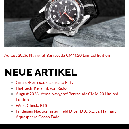
August 2026: Navygraf Barracuda CMM.20 Limited Edition
NEUE ARTIKEL
Girard-Perregaux Laureato Fifty
Hightech-Keramik von Rado
August 2026: Yema Navygraf Barracuda CMM.20 Limited
Edition
Wrist Check: BTS
Findeisen Nauticmaster Field Diver DLC S.E. vs. Hanhart
Aquasphere Ocean Fade