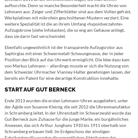
aufhorchte. Denn so manche Besonderheit macht die Uhren von
Lehmann aus: Zeiger und Zifferblätter sind aus dem Vollen gefräst,
Werkplatinen mit mikrofein geschnittenen Mustern verziert. Eine
weitere Spezialität ist die an ihrem Umfang «hypoidverzahnte»
Aufzugskrone (siehe Infokasten), die so eng am Gehäuse anliegt,
dass sie darin fast verschwindet.
Ebenfalls ungewöhnlich ist der transparente Aufzugsrotor aus
Saphirglas mit einer Schwermetall-Schwungmasse, der in jeder
Position den Blick auf das Uhrwerk ermöglicht. Die Idee dazu kam
von Markus Lehmann – allerdings musste er sich die Nutzung von
dem Schweizer Uhrmacher Vianney Halter genehmigen lassen, der
bereits ein Patent für eine derartige Konstruktion innehatte.
START AUF GUT BERNECK
Ende 2013 wurden die ersten Lehmann-Uhren ausgeliefert, unter
der Ägide von Susanne Kleinig, die seit 2012 die Uhrenmanufaktur
in Schramberg leitet. In der Uhrenstadt im Schwarzwald wurde das
Gut Berneck zum Zuhause für die junge Marke, ein burgähnliches
Anwesen, das sich Arthur Junghans 1910 bis 1911 oberhalb von
Schramberg erbauen ließ. Im Erdgeschoss der einstigen
Fabrikantenvilla wurden die wesentlichen Abteilungen der