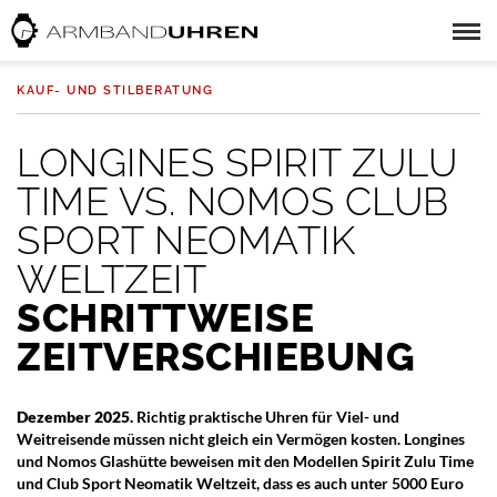
KAUF- UND STILBERATUNG
LONGINES SPIRIT ZULU
TIME VS. NOMOS CLUB
SPORT NEOMATIK
WELTZEIT
SCHRITTWEISE
ZEITVERSCHIEBUNG
Dezember 2025.
Richtig praktische Uhren für Viel- und
Weitreisende müssen nicht gleich ein Vermögen kosten. Longines
und Nomos Glashütte beweisen mit den Modellen Spirit Zulu Time
und Club Sport Neomatik Weltzeit, dass es auch unter 5000 Euro