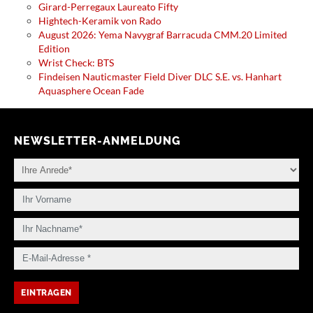
Girard-Perregaux Laureato Fifty
Hightech-Keramik von Rado
August 2026: Yema Navygraf Barracuda CMM.20 Limited
Edition
Wrist Check: BTS
Findeisen Nauticmaster Field Diver DLC S.E. vs. Hanhart
Aquasphere Ocean Fade
NEWSLETTER-ANMELDUNG