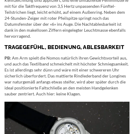
Kennzeichnung sind appliziert, und eine umlaufende Feinminuterie
mit für die Taktfrequenz von 3,5 Hertz unpassenden Fünftel-
Teilstrichen liegt, leicht erhöht, auf einem Außenring. Neben dem
24-Stunden-Zeiger mit roter Pfeilspitze springt noch das
Datumsfenster über der «6» ins Auge. Die Nachtablesbarkeit ist
dank in den makellosen Ziffern eingelegter Leuchtmasse ebenfalls
hervorragend.
TRAGEGEFÜHL, BEDIENUNG, ABLESBARKEIT
PB:
Am Arm spielt die Nomos natürlich ihren Gewichtsvorteil aus,
und auch das Textilband schmeichelt mit höchster Schmiegsamkeit.
Es ist allerdings sehr dünn und wäre mit einer schwereren Uhr
sicherlich überfordert. Das mattierte Rindlederband der Longines
war naturgemäß anfangs etwas steifer, wird aber später durch die
ideal positionierte Faltschließe an den meisten Handgelenken
sauber zentriert. Auch hier: keine Klagen.