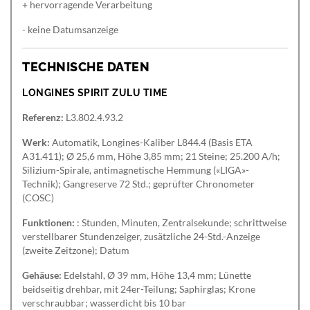
+ hervorragende Verarbeitung
- keine Datumsanzeige
TECHNISCHE DATEN
LONGINES SPIRIT ZULU TIME
Referenz:
L3.802.4.93.2
Werk:
Automatik, Longines-Kaliber L844.4 (Basis ETA
A31.411); Ø 25,6 mm, Höhe 3,85 mm; 21 Steine; 25.200 A/h;
Silizium-Spirale, antimagnetische Hemmung («LIGA»-
Technik); Gangreserve 72 Std.; geprüfter Chronometer
(COSC)
Funktionen:
: Stunden, Minuten, Zentralsekunde; schrittweise
verstellbarer Stundenzeiger, zusätzliche 24-Std.-Anzeige
(zweite Zeitzone); Datum
Gehäuse:
Edelstahl, Ø 39 mm, Höhe 13,4 mm; Lünette
beidseitig drehbar, mit 24er-Teilung; Saphirglas; Krone
verschraubbar; wasserdicht bis 10 bar