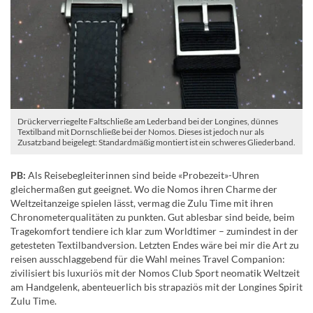
Drückerverriegelte Faltschließe am Lederband bei der Longines, dünnes
Textilband mit Dornschließe bei der Nomos. Dieses ist jedoch nur als
Zusatzband beigelegt: Standardmäßig montiert ist ein schweres Gliederband.
PB:
Als Reisebegleiterinnen sind beide «Probezeit»-Uhren
gleichermaßen gut geeignet. Wo die Nomos ihren Charme der
Weltzeitanzeige spielen lässt, vermag die Zulu Time mit ihren
Chronometerqualitäten zu punkten. Gut ablesbar sind beide, beim
Tragekomfort tendiere ich klar zum Worldtimer – zumindest in der
getesteten Textilbandversion. Letzten Endes wäre bei mir die Art zu
reisen ausschlaggebend für die Wahl meines Travel Companion:
zivilisiert bis luxuriös mit der Nomos Club Sport neomatik Weltzeit
am Handgelenk, abenteuerlich bis strapaziös mit der Longines Spirit
Zulu Time.