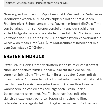
ablesen. Wie spät es zu Hause ist, steht bei der «3».
Nomos greift mit der Club Sport neomatik Weltzeit die Zeitanzeige
«around the world» auf und verknüpft sie mit der praktischen
Stundenzeiger-Schnellverstellung. Dagegen erinnert die Zulu Time
von Longines mit ihrer Kronenverstellung und der sachlichen
Zifferblattgestaltung an die erste Armbanduhr der Marke mit zwei
Zeitzonen vor 100 Jahren (1925). Der Name ist ein Verweis auf die
Greenwich Mean Time (GMT), im Morsealphabet bezeichnet mit
dem Buchstaben Z («Zulu»).
ERSTER EINDRUCK
Peter Braun:
Beide Uhren vermitteln schon beim ersten Kontakt
einen sehr hochwertigen Eindruck, jede auf ihre Weise. Die
Longines Spirit Zulu Time wirkt in ihrer robusten Bauart mit der
prominenten Drehlünette fast schon wie eine Taucheruhr. Sie hat in
der Hand und am Arm ein gutes Gewicht (James Bond würde
wahrscheinlich von einem «beruhigenden Gefühl in der
Jackentasche» sprechen). Das Edelstahlgehäuse mit seinen
akribisch gezogenen, polierten Fasen ist mit einer griffigen
Schraubkrone ausgestattet und trägt einen mit sechs Schrauben