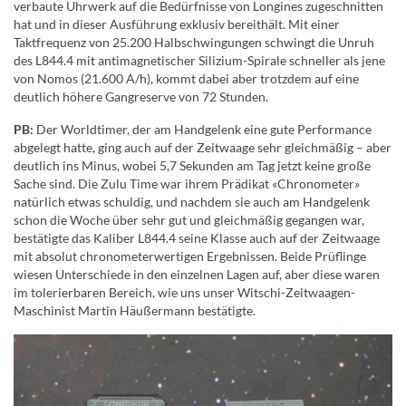
verbaute Uhrwerk auf die Bedürfnisse von Longines zugeschnitten
hat und in dieser Ausführung exklusiv bereithält. Mit einer
Taktfrequenz von 25.200 Halbschwingungen schwingt die Unruh
des L844.4 mit antimagnetischer Silizium-Spirale schneller als jene
von Nomos (21.600 A/h), kommt dabei aber trotzdem auf eine
deutlich höhere Gangreserve von 72 Stunden.
PB:
Der Worldtimer, der am Handgelenk eine gute Performance
abgelegt hatte, ging auch auf der Zeitwaage sehr gleichmäßig – aber
deutlich ins Minus, wobei 5,7 Sekunden am Tag jetzt keine große
Sache sind. Die Zulu Time war ihrem Prädikat «Chronometer»
natürlich etwas schuldig, und nachdem sie auch am Handgelenk
schon die Woche über sehr gut und gleichmäßig gegangen war,
bestätigte das Kaliber L844.4 seine Klasse auch auf der Zeitwaage
mit absolut chronometerwertigen Ergebnissen. Beide Prüflinge
wiesen Unterschiede in den einzelnen Lagen auf, aber diese waren
im tolerierbaren Bereich, wie uns unser Witschi-Zeitwaagen-
Maschinist Martin Häußermann bestätigte.