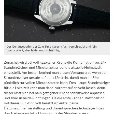
Der Gehäuseboden der Zulu Time ist sechsfach verschraubt und fein
lasergraviert, aber leider undurchsichtig.
Zunächst wird bei voll gezogener Krone die Kombination aus 24-
Stunden-Zeiger und Minutenzeiger auf die aktuelle Heimatzeit
eingestellt. Am besten beginnt man diesen Vorgang erst, wenn der
Sekundenzeiger gerade auf der «12» steht, damit man die Uhr
pünktlich zur vollen Minute starten kann. Den Haupt-Stundenzeiger
für die Lokalzeit kann man dabei vorerst außer Acht lassen, denn
dieser lässt sich bei halb gezogener Krone schrittweise anpassen,
und zwar in beide Richtungen. Da die erste Kronen-Rastposition
mit dieser Funktion voll besetzt ist, entfällt eine
Datumsschnellverstellung und die entsprechende Anzeige muss
durch eine komplette Umrundung des Stundenzeigers