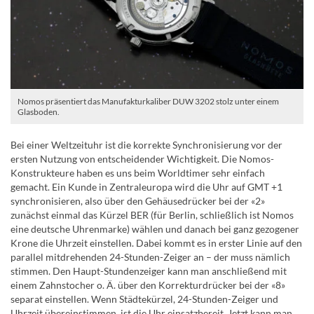
Nomos präsentiert das Manufakturkaliber DUW 3202 stolz unter einem
Glasboden.
Bei einer Weltzeituhr ist die korrekte Synchronisierung vor der
ersten Nutzung von entscheidender Wichtigkeit. Die Nomos-
Konstrukteure haben es uns beim Worldtimer sehr einfach
gemacht. Ein Kunde in Zentraleuropa wird die Uhr auf GMT +1
synchronisieren, also über den Gehäusedrücker bei der «2»
zunächst einmal das Kürzel BER (für Berlin, schließlich ist Nomos
eine deutsche Uhrenmarke) wählen und danach bei ganz gezogener
Krone die Uhrzeit einstellen. Dabei kommt es in erster Linie auf den
parallel mitdrehenden 24-Stunden-Zeiger an – der muss nämlich
stimmen. Den Haupt-Stundenzeiger kann man anschließend mit
einem Zahnstocher o. Ä. über den Korrekturdrücker bei der «8»
separat einstellen. Wenn Städtekürzel, 24-Stunden-Zeiger und
Uhrzeit übereinstimmen, ist die Uhr einsatzbereit. Jetzt kann man