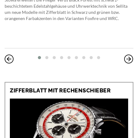
beschichtetem Edelstahlgehäuse und Uhrwerktechnik von Sellita
um neue Modelle mit Zifferblatt in Schwarz und grünen bzw.
orangenen Farbakzenten in den Varianten Foxfire und WRC.
ZIFFERBLATT MIT RECHENSCHIEBER