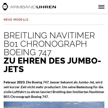
NEUE MODELLE
BREITLING NAVITIMER
B01 CHRONOGRAPH
BOEING 747
ZU EHREN DES JUMBO-
JETS
Febraur 2023.
Die Boeing 747, besser bekannt als Jumbo-Jet, wird
seit kurzer Zeit nicht mehr produziert. Um seine Bedeutung für die
zivile Luftfahrt zu ehren lanciert Breitling den limitierten Navitimer
B01 Chronograph Boeing 747.