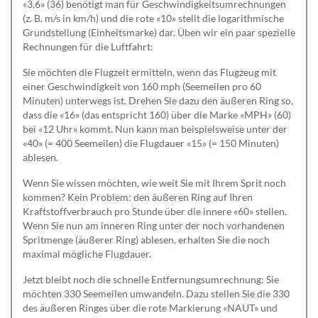
«3,6» (36) benötigt man für Geschwindigkeitsumrechnungen
(z. B. m/s in km/h) und die rote «10» stellt die logarithmische
Grundstellung (Einheitsmarke) dar. Üben wir ein paar spezielle
Rechnungen für die Luftfahrt:
Sie möchten die Flugzeit ermitteln, wenn das Flugzeug mit
einer Geschwindigkeit von 160 mph (Seemeilen pro 60
Minuten) unterwegs ist. Drehen Sie dazu den äußeren Ring so,
dass die «16» (das entspricht 160) über die Marke «MPH» (60)
bei «12 Uhr» kommt. Nun kann man beispielsweise unter der
«40» (= 400 Seemeilen) die Flugdauer «15» (= 150 Minuten)
ablesen.
Wenn Sie wissen möchten, wie weit Sie mit Ihrem Sprit noch
kommen? Kein Problem: den äußeren Ring auf Ihren
Kraftstoffverbrauch pro Stunde über die innere «60» stellen.
Wenn Sie nun am inneren Ring unter der noch vorhandenen
Spritmenge (äußerer Ring) ablesen, erhalten Sie die noch
maximal mögliche Flugdauer.
Jetzt bleibt noch die schnelle Entfernungsumrechnung: Sie
möchten 330 Seemeilen umwandeln. Dazu stellen Sie die 330
des äußeren Ringes über die rote Markierung «NAUT» und