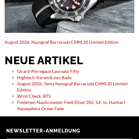
August 2026: Navygraf Barracuda CMM.20 Limited Edition
NEUE ARTIKEL
Girard-Perregaux Laureato Fifty
Hightech-Keramik von Rado
August 2026: Yema Navygraf Barracuda CMM.20 Limited
Edition
Wrist Check: BTS
Findeisen Nauticmaster Field Diver DLC S.E. vs. Hanhart
Aquasphere Ocean Fade
NEWSLETTER-ANMELDUNG