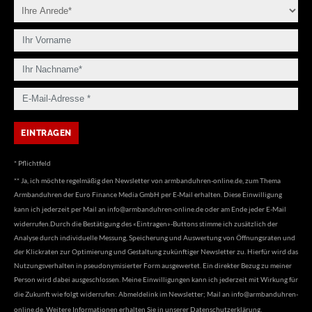
* Pflichtfeld
** Ja, ich möchte regelmäßig den Newsletter von armbanduhren-online.de, zum Thema
Armbanduhren der Euro Finance Media GmbH per E-Mail erhalten. Diese Einwilligung
kann ich jederzeit per Mail an
info@armbanduhren-online.de
oder am Ende jeder E-Mail
widerrufen.Durch die Bestätigung des «Eintragen»-Buttons stimme ich zusätzlich der
Analyse durch individuelle Messung, Speicherung und Auswertung von Öffnungsraten und
der Klickraten zur Optimierung und Gestaltung zukünftiger Newsletter zu. Hierfür wird das
Nutzungsverhalten in pseudonymisierter Form ausgewertet. Ein direkter Bezug zu meiner
Person wird dabei ausgeschlossen. Meine Einwilligungen kann ich jederzeit mit Wirkung für
die Zukunft wie folgt widerrufen: Abmeldelink im Newsletter; Mail an
info@armbanduhren-
online.de
. Weitere Informationen erhalten Sie in unserer
Datenschutzerklärung
.