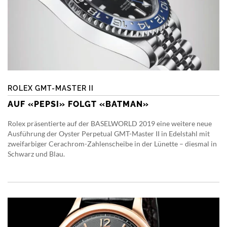
ROLEX GMT-MASTER II
AUF «PEPSI» FOLGT «BATMAN»
Rolex präsentierte auf der BASELWORLD 2019 eine weitere neue
Ausführung der Oyster Perpetual GMT-Master II in Edelstahl mit
zweifarbiger Cerachrom-Zahlenscheibe in der Lünette – diesmal in
Schwarz und Blau.