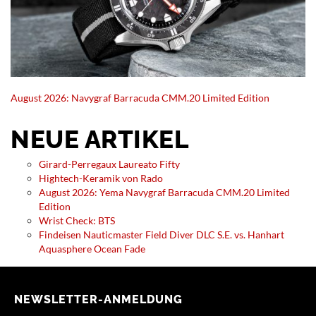
August 2026: Navygraf Barracuda CMM.20 Limited Edition
NEUE ARTIKEL
Girard-Perregaux Laureato Fifty
Hightech-Keramik von Rado
August 2026: Yema Navygraf Barracuda CMM.20 Limited
Edition
Wrist Check: BTS
Findeisen Nauticmaster Field Diver DLC S.E. vs. Hanhart
Aquasphere Ocean Fade
NEWSLETTER-ANMELDUNG