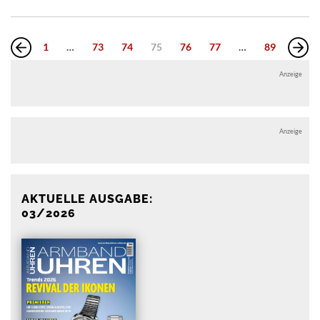
1
…
73
74
75
76
77
…
89
Anzeige
Anzeige
AKTUELLE AUSGABE:
03/2026