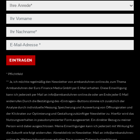
* Pflichtfeld
** Ja, ich möchte regelmäßig den Newsletter von armbanduhren-online.de, zum Thema
Armbanduhren der Euro Finance Media GmbH per E-Mail erhalten. Diese Einwilligung
kann ich jederzeit per Mail an
info@armbanduhren-online.de
oder am Ende jeder E-Mail
widerrufen.Durch die Bestätigung des «Eintragen»-Buttons stimme ich zusätzlich der
Analyse durch individuelle Messung, Speicherung und Auswertung von Öffnungsraten und
der Klickraten zur Optimierung und Gestaltung zukünftiger Newsletter zu. Hierfür wird das
Nutzungsverhalten in pseudonymisierter Form ausgewertet. Ein direkter Bezug zu meiner
Person wird dabei ausgeschlossen. Meine Einwilligungen kann ich jederzeit mit Wirkung für
die Zukunft wie folgt widerrufen: Abmeldelink im Newsletter; Mail an
info@armbanduhren-
online.de
. Weitere Informationen erhalten Sie in unserer
Datenschutzerklärung
.