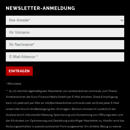
NEWSLETTER-ANMELDUNG
* Pflichtfeld
** Ja, ich möchte regelmäßig den Newsletter von armbanduhren-online.de, zum Thema
Armbanduhren der Euro Finance Media GmbH per E-Mail erhalten. Diese Einwilligung
kann ich jederzeit per Mail an
info@armbanduhren-online.de
oder am Ende jeder E-Mail
widerrufen.Durch die Bestätigung des «Eintragen»-Buttons stimme ich zusätzlich der
Analyse durch individuelle Messung, Speicherung und Auswertung von Öffnungsraten und
der Klickraten zur Optimierung und Gestaltung zukünftiger Newsletter zu. Hierfür wird das
Nutzungsverhalten in pseudonymisierter Form ausgewertet. Ein direkter Bezug zu meiner