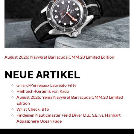
August 2026: Navygraf Barracuda CMM.20 Limited Edition
NEUE ARTIKEL
Girard-Perregaux Laureato Fifty
Hightech-Keramik von Rado
August 2026: Yema Navygraf Barracuda CMM.20 Limited
Edition
Wrist Check: BTS
Findeisen Nauticmaster Field Diver DLC S.E. vs. Hanhart
Aquasphere Ocean Fade