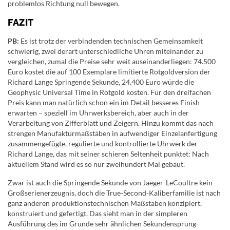
problemlos Richtung null bewegen.
FAZIT
PB:
Es ist trotz der verbindenden technischen Gemeinsamkeit
schwierig, zwei derart unterschiedliche Uhren miteinander zu
vergleichen, zumal die Preise sehr weit auseinanderliegen: 74.500
Euro kostet die auf 100 Exemplare limitierte Rotgoldversion der
Richard Lange Springende Sekunde, 24.400 Euro würde die
Geophysic Universal Time in Rotgold kosten. Für den dreifachen
Preis kann man natürlich schon ein im Detail besseres Finish
erwarten – speziell im Uhrwerksbereich, aber auch in der
Verarbeitung von Zifferblatt und Zeigern. Hinzu kommt das nach
strengen Manufakturmaßstäben in aufwendiger Einzelanfertigung
zusammengefügte, regulierte und kontrollierte Uhrwerk der
Richard Lange, das mit seiner schieren Seltenheit punktet: Nach
aktuellem Stand wird es so nur zweihundert Mal gebaut.
Zwar ist auch die Springende Sekunde von Jaeger-LeCoultre kein
Großserienerzeugnis, doch die True-Second-Kaliberfamilie ist nach
ganz anderen produktionstechnischen Maßstäben konzipiert,
konstruiert und gefertigt. Das sieht man in der simpleren
Ausführung des im Grunde sehr ähnlichen Sekundensprung-