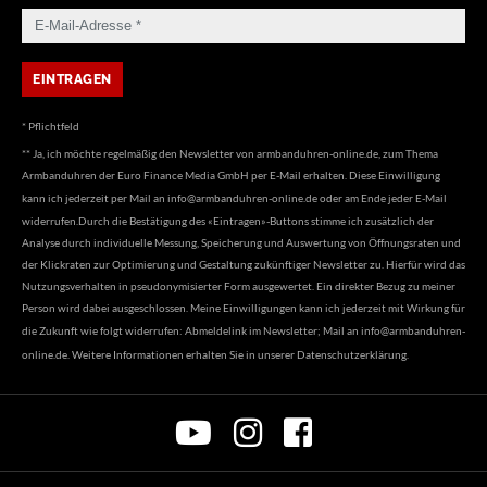
* Pflichtfeld
** Ja, ich möchte regelmäßig den Newsletter von armbanduhren-online.de, zum Thema
Armbanduhren der Euro Finance Media GmbH per E-Mail erhalten. Diese Einwilligung
kann ich jederzeit per Mail an
info@armbanduhren-online.de
oder am Ende jeder E-Mail
widerrufen.Durch die Bestätigung des «Eintragen»-Buttons stimme ich zusätzlich der
Analyse durch individuelle Messung, Speicherung und Auswertung von Öffnungsraten und
der Klickraten zur Optimierung und Gestaltung zukünftiger Newsletter zu. Hierfür wird das
Nutzungsverhalten in pseudonymisierter Form ausgewertet. Ein direkter Bezug zu meiner
Person wird dabei ausgeschlossen. Meine Einwilligungen kann ich jederzeit mit Wirkung für
die Zukunft wie folgt widerrufen: Abmeldelink im Newsletter; Mail an
info@armbanduhren-
online.de
. Weitere Informationen erhalten Sie in unserer
Datenschutzerklärung
.