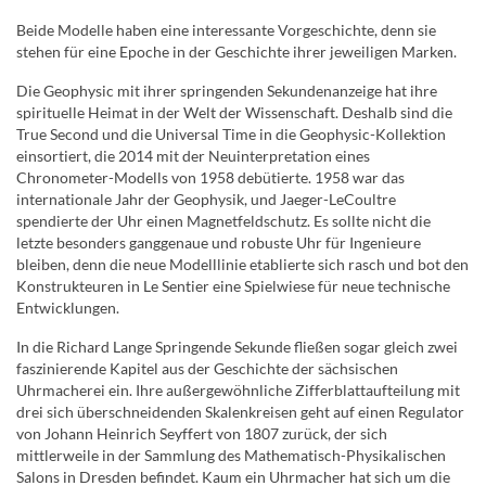
Beide Modelle haben eine interessante Vorgeschichte, denn sie
stehen für eine Epoche in der Geschichte ihrer jeweiligen Marken.
Die Geophysic mit ihrer springenden Sekundenanzeige hat ihre
spirituelle Heimat in der Welt der Wissenschaft. Deshalb sind die
True Second und die Universal Time in die Geophysic-Kollektion
einsortiert, die 2014 mit der Neuinterpretation eines
Chronometer-Modells von 1958 debütierte. 1958 war das
internationale Jahr der Geophysik, und Jaeger-LeCoultre
spendierte der Uhr einen Magnetfeldschutz. Es sollte nicht die
letzte besonders ganggenaue und robuste Uhr für Ingenieure
bleiben, denn die neue Modelllinie etablierte sich rasch und bot den
Konstrukteuren in Le Sentier eine Spielwiese für neue technische
Entwicklungen.
In die Richard Lange Springende Sekunde fließen sogar gleich zwei
faszinierende Kapitel aus der Geschichte der sächsischen
Uhrmacherei ein. Ihre außergewöhnliche Zifferblattaufteilung mit
drei sich überschneidenden Skalenkreisen geht auf einen Regulator
von Johann Heinrich Seyffert von 1807 zurück, der sich
mittlerweile in der Sammlung des Mathematisch-Physikalischen
Salons in Dresden befindet. Kaum ein Uhrmacher hat sich um die