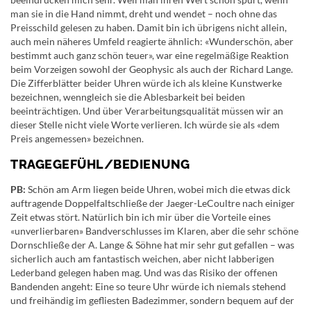
man sie in die Hand nimmt, dreht und wendet – noch ohne das
Preisschild gelesen zu haben. Damit bin ich übrigens nicht allein,
auch mein näheres Umfeld reagierte ähnlich: «Wunderschön, aber
bestimmt auch ganz schön teuer», war eine regelmäßige Reaktion
beim Vorzeigen sowohl der Geophysic als auch der Richard Lange.
Die Zifferblätter beider Uhren würde ich als kleine Kunstwerke
bezeichnen, wenngleich sie die Ablesbarkeit bei beiden
beeinträchtigen. Und über Verarbeitungsqualität müssen wir an
dieser Stelle nicht viele Worte verlieren. Ich würde sie als «dem
Preis angemessen» bezeichnen.
TRAGEGEFÜHL/BEDIENUNG
PB:
Schön am Arm liegen beide Uhren, wobei mich die etwas dick
auftragende Doppelfaltschließe der Jaeger-LeCoultre nach einiger
Zeit etwas stört. Natürlich bin ich mir über die Vorteile eines
«unverlierbaren» Bandverschlusses im Klaren, aber die sehr schöne
Dornschließe der A. Lange & Söhne hat mir sehr gut gefallen – was
sicherlich auch am fantastisch weichen, aber nicht labberigen
Lederband gelegen haben mag. Und was das Risiko der offenen
Bandenden angeht: Eine so teure Uhr würde ich niemals stehend
und freihändig im gefliesten Badezimmer, sondern bequem auf der