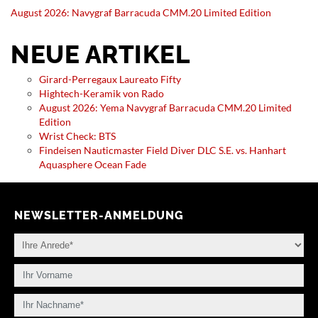
August 2026: Navygraf Barracuda CMM.20 Limited Edition
NEUE ARTIKEL
Girard-Perregaux Laureato Fifty
Hightech-Keramik von Rado
August 2026: Yema Navygraf Barracuda CMM.20 Limited
Edition
Wrist Check: BTS
Findeisen Nauticmaster Field Diver DLC S.E. vs. Hanhart
Aquasphere Ocean Fade
NEWSLETTER-ANMELDUNG