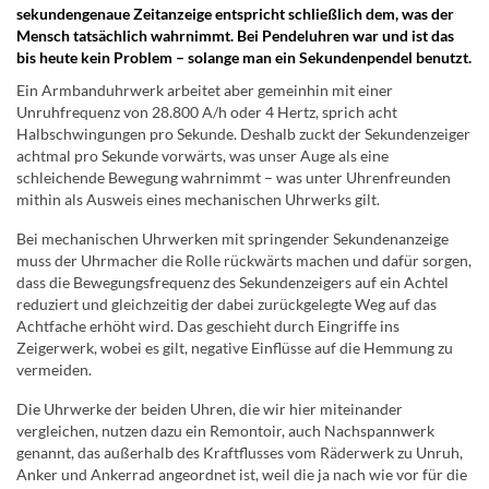
sekundengenaue Zeitanzeige entspricht schließlich dem, was der
Mensch tatsächlich wahrnimmt. Bei Pendeluhren war und ist das
bis heute kein Problem – solange man ein Sekundenpendel benutzt.
Ein Armbanduhrwerk arbeitet aber gemeinhin mit einer
Unruhfrequenz von 28.800 A/h oder 4 Hertz, sprich acht
Halbschwingungen pro Sekunde. Deshalb zuckt der Sekundenzeiger
achtmal pro Sekunde vorwärts, was unser Auge als eine
schleichende Bewegung wahrnimmt – was unter Uhrenfreunden
mithin als Ausweis eines mechanischen Uhrwerks gilt.
Bei mechanischen Uhrwerken mit springender Sekundenanzeige
muss der Uhrmacher die Rolle rückwärts machen und dafür sorgen,
dass die Bewegungsfrequenz des Sekundenzeigers auf ein Achtel
reduziert und gleichzeitig der dabei zurückgelegte Weg auf das
Achtfache erhöht wird. Das geschieht durch Eingriffe ins
Zeigerwerk, wobei es gilt, negative Einflüsse auf die Hemmung zu
vermeiden.
Die Uhrwerke der beiden Uhren, die wir hier miteinander
vergleichen, nutzen dazu ein Remontoir, auch Nachspannwerk
genannt, das außerhalb des Kraftflusses vom Räderwerk zu Unruh,
Anker und Ankerrad angeordnet ist, weil die ja nach wie vor für die