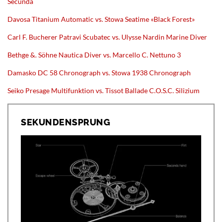
Secunda
Davosa Titanium Automatic vs. Stowa Seatime «Black Forest»
Carl F. Bucherer Patravi Scubatec vs. Ulysse Nardin Marine Diver
Bethge &. Söhne Nautica Diver vs. Marcello C. Nettuno 3
Damasko DC 58 Chronograph vs. Stowa 1938 Chronograph
Seiko Presage Multifunktion vs. Tissot Ballade C.O.S.C. Silizium
SEKUNDENSPRUNG