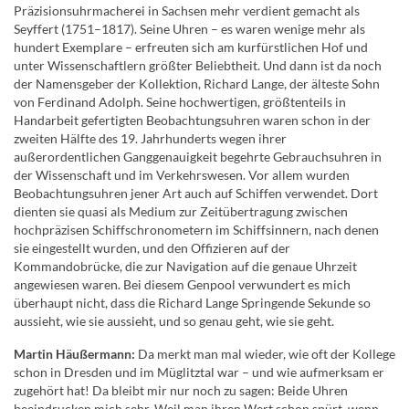
Präzisionsuhrmacherei in Sachsen mehr verdient gemacht als
Seyffert (1751–1817). Seine Uhren – es waren wenige mehr als
hundert Exemplare – erfreuten sich am kurfürstlichen Hof und
unter Wissenschaftlern größter Beliebtheit. Und dann ist da noch
der Namensgeber der Kollektion, Richard Lange, der älteste Sohn
von Ferdinand Adolph. Seine hochwertigen, größtenteils in
Handarbeit gefertigten Beobachtungsuhren waren schon in der
zweiten Hälfte des 19. Jahrhunderts wegen ihrer
außerordentlichen Ganggenauigkeit begehrte Gebrauchsuhren in
der Wissenschaft und im Verkehrswesen. Vor allem wurden
Beobachtungsuhren jener Art auch auf Schiffen verwendet. Dort
dienten sie quasi als Medium zur Zeitübertragung zwischen
hochpräzisen Schiffschronometern im Schiffsinnern, nach denen
sie eingestellt wurden, und den Offizieren auf der
Kommandobrücke, die zur Navigation auf die genaue Uhrzeit
angewiesen waren. Bei diesem Genpool verwundert es mich
überhaupt nicht, dass die Richard Lange Springende Sekunde so
aussieht, wie sie aussieht, und so genau geht, wie sie geht.
Martin Häußermann:
Da merkt man mal wieder, wie oft der Kollege
schon in Dresden und im Müglitztal war – und wie aufmerksam er
zugehört hat! Da bleibt mir nur noch zu sagen: Beide Uhren
beeindrucken mich sehr. Weil man ihren Wert schon spürt, wenn