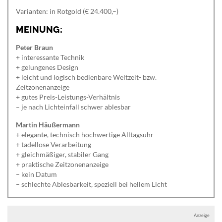
Varianten: in Rotgold (€ 24.400,–)
MEINUNG:
Peter Braun
+ interessante Technik
+ gelungenes Design
+ leicht und logisch bedienbare Weltzeit- bzw.
Zeitzonenanzeige
+ gutes Preis-Leistungs-Verhältnis
– je nach Lichteinfall schwer ablesbar
Martin Häußermann
+ elegante, technisch hochwertige Alltagsuhr
+ tadellose Verarbeitung
+ gleichmäßiger, stabiler Gang
+ praktische Zeitzonenanzeige
– kein Datum
– schlechte Ablesbarkeit, speziell bei hellem Licht
Anzeige