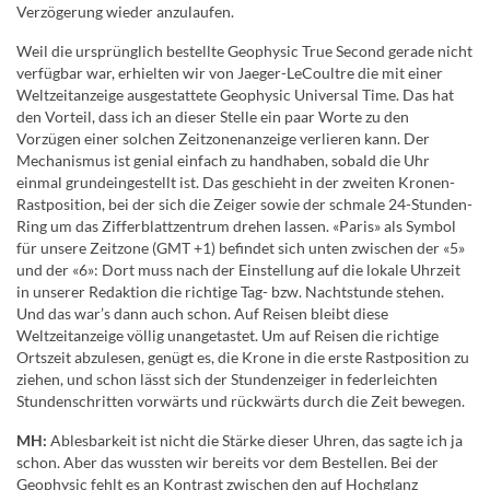
Verzögerung wieder anzulaufen.
Weil die ursprünglich bestellte Geophysic True Second gerade nicht
verfügbar war, erhielten wir von Jaeger-LeCoultre die mit einer
Weltzeitanzeige ausgestattete Geophysic Universal Time. Das hat
den Vorteil, dass ich an dieser Stelle ein paar Worte zu den
Vorzügen einer solchen Zeitzonenanzeige verlieren kann. Der
Mechanismus ist genial einfach zu handhaben, sobald die Uhr
einmal grundeingestellt ist. Das geschieht in der zweiten Kronen-
Rastposition, bei der sich die Zeiger sowie der schmale 24-Stunden-
Ring um das Zifferblattzentrum drehen lassen. «Paris» als Symbol
für unsere Zeitzone (GMT +1) befindet sich unten zwischen der «5»
und der «6»: Dort muss nach der Einstellung auf die lokale Uhrzeit
in unserer Redaktion die richtige Tag- bzw. Nachtstunde stehen.
Und das war’s dann auch schon. Auf Reisen bleibt diese
Weltzeitanzeige völlig unangetastet. Um auf Reisen die richtige
Ortszeit abzulesen, genügt es, die Krone in die erste Rastposition zu
ziehen, und schon lässt sich der Stundenzeiger in federleichten
Stundenschritten vorwärts und rückwärts durch die Zeit bewegen.
MH:
Ablesbarkeit ist nicht die Stärke dieser Uhren, das sagte ich ja
schon. Aber das wussten wir bereits vor dem Bestellen. Bei der
Geophysic fehlt es an Kontrast zwischen den auf Hochglanz