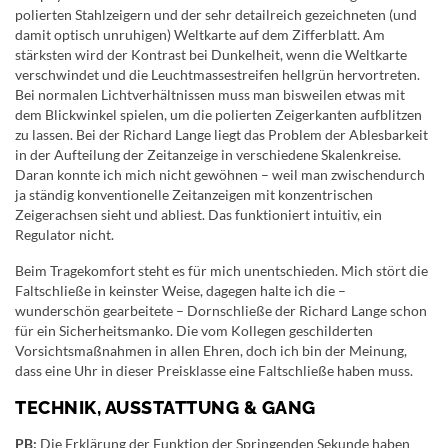
polierten Stahlzeigern und der sehr detailreich gezeichneten (und
damit optisch unruhigen) Weltkarte auf dem Zifferblatt. Am
stärksten wird der Kontrast bei Dunkelheit, wenn die Weltkarte
verschwindet und die Leuchtmassestreifen hellgrün hervortreten.
Bei normalen Lichtverhältnissen muss man bisweilen etwas mit
dem Blickwinkel spielen, um die polierten Zeigerkanten aufblitzen
zu lassen. Bei der Richard Lange liegt das Problem der Ablesbarkeit
in der Aufteilung der Zeitanzeige in verschiedene Skalenkreise.
Daran konnte ich mich nicht gewöhnen – weil man zwischendurch
ja ständig konventionelle Zeitanzeigen mit konzentrischen
Zeigerachsen sieht und abliest. Das funktioniert intuitiv, ein
Regulator nicht.
Beim Tragekomfort steht es für mich unentschieden. Mich stört die
Faltschließe in keinster Weise, dagegen halte ich die –
wunderschön gearbeitete – Dornschließe der Richard Lange schon
für ein Sicherheitsmanko. Die vom Kollegen geschilderten
Vorsichtsmaßnahmen in allen Ehren, doch ich bin der Meinung,
dass eine Uhr in dieser Preisklasse eine Faltschließe haben muss.
TECHNIK, AUSSTATTUNG & GANG
PB:
Die Erklärung der Funktion der Springenden Sekunde haben