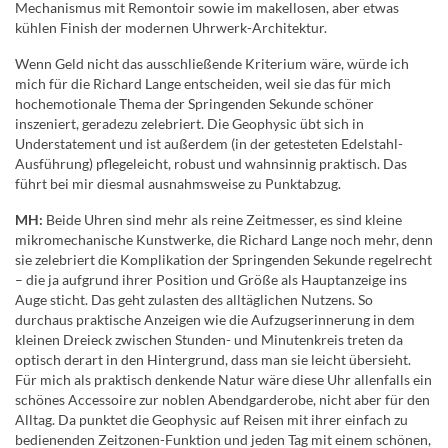
Mechanismus mit Remontoir sowie im makellosen, aber etwas
kühlen Finish der modernen Uhrwerk-Architektur.
Wenn Geld nicht das ausschließende Kriterium wäre, würde ich
mich für die Richard Lange entscheiden, weil sie das für mich
hochemotionale Thema der Springenden Sekunde schöner
inszeniert, geradezu zelebriert. Die Geophysic übt sich in
Understatement und ist außerdem (in der getesteten Edelstahl-
Ausführung) pflegeleicht, robust und wahnsinnig praktisch. Das
führt bei mir diesmal ausnahmsweise zu Punktabzug.
MH:
Beide Uhren sind mehr als reine Zeitmesser, es sind kleine
mikromechanische Kunstwerke, die Richard Lange noch mehr, denn
sie zelebriert die Komplikation der Springenden Sekunde regelrecht
– die ja aufgrund ihrer Position und Größe als Hauptanzeige ins
Auge sticht. Das geht zulasten des alltäglichen Nutzens. So
durchaus praktische Anzeigen wie die Aufzugserinnerung in dem
kleinen Dreieck zwischen Stunden- und Minutenkreis treten da
optisch derart in den Hintergrund, dass man sie leicht übersieht.
Für mich als praktisch denkende Natur wäre diese Uhr allenfalls ein
schönes Accessoire zur noblen Abendgarderobe, nicht aber für den
Alltag. Da punktet die Geophysic auf Reisen mit ihrer einfach zu
bedienenden Zeitzonen-Funktion und jeden Tag mit einem schönen,