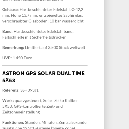
Gehäuse:
Hartbeschichteter Edelstahl, Ø 42,2
mm, Höhe 13,7 mm; entspiegeltes Saphirglas;
verschraubter Glasboden; 10 bar wasserdicht
Band:
Hartbeschichtetes Edelstahlband,
Faltschließe mit Sicherheitsdrücker
Bemerkung:
Limitiert auf 3.500 Stück weltweit
UVP:
1.450 Euro
ASTRON GPS SOLAR DUAL TIME
5X53
Referenz:
SSH093J1
Werk:
quarzgesteuert, Solar; Seiko Kaliber
5X53; GPS-kontrollierte Zeit- und
Zeitzoneneinstellung
Funktionen:
Stunden, Minuten, Zentralsekunde;
zusätzliche 12 Std.-Anzeige (zweite Zone),