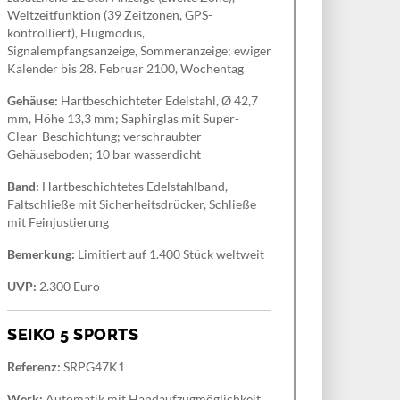
Weltzeitfunktion (39 Zeitzonen, GPS-
kontrolliert), Flugmodus,
Signalempfangsanzeige, Sommeranzeige; ewiger
Kalender bis 28. Februar 2100, Wochentag
Gehäuse:
Hartbeschichteter Edelstahl, Ø 42,7
mm, Höhe 13,3 mm; Saphirglas mit Super-
Clear-Beschichtung; verschraubter
Gehäuseboden; 10 bar wasserdicht
Band:
Hartbeschichtetes Edelstahlband,
Faltschließe mit Sicherheitsdrücker, Schließe
mit Feinjustierung
Bemerkung:
Limitiert auf 1.400 Stück weltweit
UVP:
2.300 Euro
SEIKO 5 SPORTS
Referenz:
SRPG47K1
Werk:
Automatik mit Handaufzugmöglichkeit,