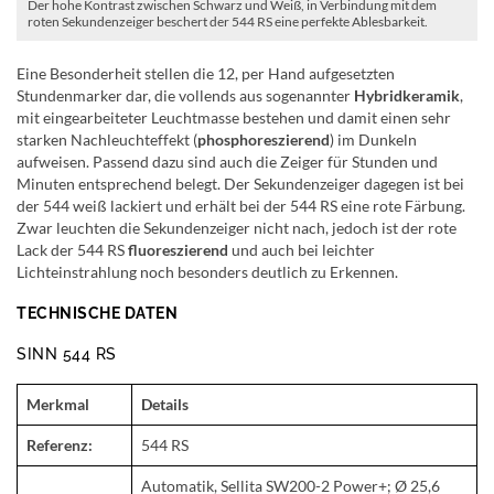
Der hohe Kontrast zwischen Schwarz und Weiß, in Verbindung mit dem
roten Sekundenzeiger beschert der 544 RS eine perfekte Ablesbarkeit.
Eine Besonderheit stellen die 12, per Hand aufgesetzten
Stundenmarker dar, die vollends aus sogenannter
Hybridkeramik
,
mit eingearbeiteter Leuchtmasse bestehen und damit einen sehr
starken Nachleuchteffekt (
phosphoreszierend
) im Dunkeln
aufweisen. Passend dazu sind auch die Zeiger für Stunden und
Minuten entsprechend belegt. Der Sekundenzeiger dagegen ist bei
der 544 weiß lackiert und erhält bei der 544 RS eine rote Färbung.
Zwar leuchten die Sekundenzeiger nicht nach, jedoch ist der rote
Lack der 544 RS
fluoreszierend
und auch bei leichter
Lichteinstrahlung noch besonders deutlich zu Erkennen.
TECHNISCHE DATEN
SINN 544 RS
Merkmal
Details
Referenz:
544 RS
Automatik, Sellita SW200-2 Power+; Ø 25,6