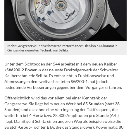
Mehr Gangreserve und verbesserte Performance: Die Sinn 544 kommt in
Genuss der neuesten Technik von Sellita.
Unter dem Sichtboden der 544 arbeitet mit dem neuen Kaliber
«SW200-2 Power+»
das neueste Dreizeigerwerk der Schweizer
Kaliberschmiede Sellita. Es entspricht in Funktionsweise und
Abmessungen dem weitverbreiteten SW200-1, hat jedoch
bedeutende Verbesserungen gegenüber dem Vorgänger erfahren.
Offensichtlich wird das vor allem bei einer Kennzahl: der
Gangreserve. Sie liegt beim neuen Werk bei
65 Stunden
(statt 38
Stunden) und das ohne eine Verringerung der Taktfrequenz, die
weiterhin bei
4 Hertz
bzw. 28.800 Amplituden pro Stunde (A/h)
liegt. Damit geht Sellita einen anderen Weg als beispielsweise die
Swatch-Group-Tochter ETA, die das Standardwerk Powermatic 80