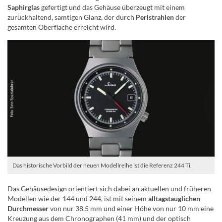
Saphirglas
gefertigt und das Gehäuse überzeugt mit einem
zurückhaltend, samtigen Glanz, der durch
Perlstrahlen
der
gesamten Oberfläche erreicht wird.
Das historische Vorbild der neuen Modellreihe ist die Referenz 244 Ti.
Das Gehäusedesign orientiert sich dabei an aktuellen und früheren
Modellen wie der 144 und 244, ist mit seinem
alltagstauglichen
Durchmesser
von nur 38,5 mm und einer Höhe von nur 10 mm eine
Kreuzung aus dem Chronographen (41 mm) und der optisch