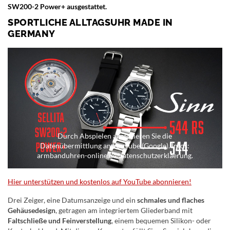
SW200-2 Power+ ausgestattet.
SPORTLICHE ALLTAGSUHR MADE IN
GERMANY
Durch Abspielen akzeptieren Sie die
Datenübermittlung an YouTube (Google). Infos:
armbanduhren-online.de/datenschutzerklaerung.
Hier unterstützen und kostenlos auf YouTube abonnieren!
Drei Zeiger, eine Datumsanzeige und ein
schmales und flaches
Gehäusedesign
, getragen am integriertem Gliederband mit
Faltschließe und Feinverstellung
, einem bequemen Silikon- oder