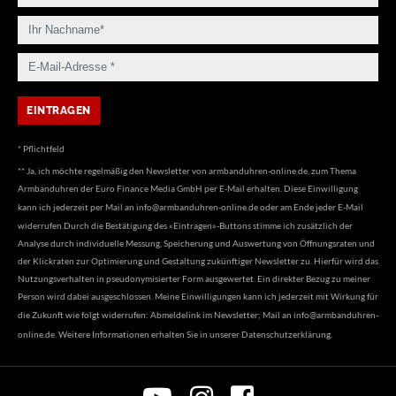
* Pflichtfeld
** Ja, ich möchte regelmäßig den Newsletter von armbanduhren-online.de, zum Thema
Armbanduhren der Euro Finance Media GmbH per E-Mail erhalten. Diese Einwilligung
kann ich jederzeit per Mail an
info@armbanduhren-online.de
oder am Ende jeder E-Mail
widerrufen.Durch die Bestätigung des «Eintragen»-Buttons stimme ich zusätzlich der
Analyse durch individuelle Messung, Speicherung und Auswertung von Öffnungsraten und
der Klickraten zur Optimierung und Gestaltung zukünftiger Newsletter zu. Hierfür wird das
Nutzungsverhalten in pseudonymisierter Form ausgewertet. Ein direkter Bezug zu meiner
Person wird dabei ausgeschlossen. Meine Einwilligungen kann ich jederzeit mit Wirkung für
die Zukunft wie folgt widerrufen: Abmeldelink im Newsletter; Mail an
info@armbanduhren-
online.de
. Weitere Informationen erhalten Sie in unserer
Datenschutzerklärung
.