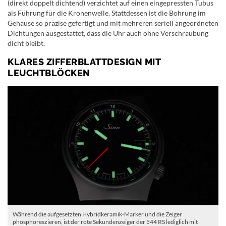
(direkt doppelt dichtend) verzichtet auf einen eingepressten Tubus
als Führung für die Kronenwelle. Stattdessen ist die Bohrung im
Gehäuse so präzise gefertigt und mit mehreren seriell angeordneten
Dichtungen ausgestattet, dass die Uhr auch ohne Verschraubung
dicht bleibt.
KLARES ZIFFERBLATTDESIGN MIT
LEUCHTBLÖCKEN
Während die aufgesetzten Hybridkeramik-Marker und die Zeiger
phosphoreszieren, ist der rote Sekundenzeiger der 544 RS lediglich mit