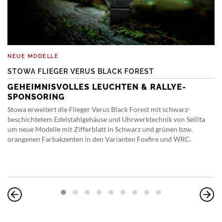
NEUE MODELLE
STOWA FLIEGER VERUS BLACK FOREST
GEHEIMNISVOLLES LEUCHTEN & RALLYE-
SPONSORING
Stowa erweitert die Flieger Verus Black Forest mit schwarz-
beschichtetem Edelstahlgehäuse und Uhrwerktechnik von Sellita
um neue Modelle mit Zifferblatt in Schwarz und grünen bzw.
orangenen Farbakzenten in den Varianten Foxfire und WRC.