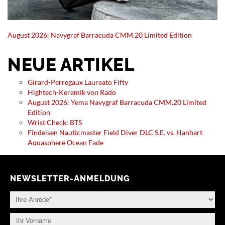
August 2026: Navygraf Barracuda CMM.20 Limited Edition
NEUE ARTIKEL
Girard-Perregaux Laureato Fifty
Hightech-Keramik von Rado
August 2026: Yema Navygraf Barracuda CMM.20 Limited
Edition
Wrist Check: BTS
Findeisen Nauticmaster Field Diver DLC S.E. vs. Hanhart
Aquasphere Ocean Fade
NEWSLETTER-ANMELDUNG