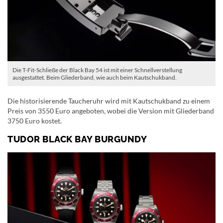
Die T-Fit-Schließe der Black Bay 54 ist mit einer Schnellverstellung
ausgestattet. Beim Gliederband, wie auch beim Kautschukband.
Die historisierende Taucheruhr wird mit Kautschukband zu einem
Preis von 3550 Euro angeboten, wobei die Version mit Gliederband
3750 Euro kostet.
TUDOR BLACK BAY BURGUNDY