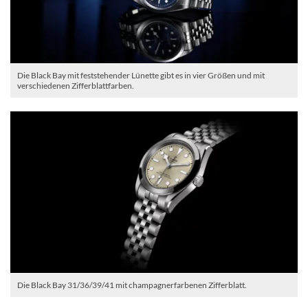
Die Black Bay mit feststehender Lünette gibt es in vier Größen und mit
verschiedenen Zifferblattfarben.
Die Black Bay 31/36/39/41 mit champagnerfarbenen Zifferblatt.