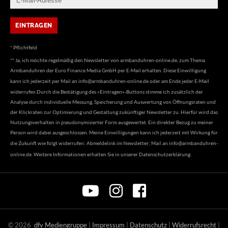
* Pflichtfeld
** Ja, ich möchte regelmäßig den Newsletter von armbanduhren-online.de, zum Thema
Armbanduhren der Euro Finance Media GmbH per E-Mail erhalten. Diese Einwilligung
kann ich jederzeit per Mail an
info@armbanduhren-online.de
oder am Ende jeder E-Mail
widerrufen.Durch die Bestätigung des «Eintragen»-Buttons stimme ich zusätzlich der
Analyse durch individuelle Messung, Speicherung und Auswertung von Öffnungsraten und
der Klickraten zur Optimierung und Gestaltung zukünftiger Newsletter zu. Hierfür wird das
Nutzungsverhalten in pseudonymisierter Form ausgewertet. Ein direkter Bezug zu meiner
Person wird dabei ausgeschlossen. Meine Einwilligungen kann ich jederzeit mit Wirkung für
die Zukunft wie folgt widerrufen: Abmeldelink im Newsletter; Mail an
info@armbanduhren-
online.de
. Weitere Informationen erhalten Sie in unserer
Datenschutzerklärung
.
©
2026
dfv Mediengruppe
|
Impressum
|
Datenschutz
|
Widerrufsrecht
|