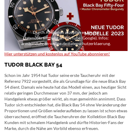
Durch Abspielen akzeptieren Sie die
Datenübermittlung an YouTube (Google). Infos:
armbanduhren-online.de/datenschutzerklaerung.
Hier unterstützen und kostenlos auf YouTube abonnieren!
TUDOR BLACK BAY 54
Schon im Jahr 1954 hat Tudor seine erste Taucheruhr mit der
Referenz 7922 vorgestellt, die als Grundlage für die neue Black Bay
54 dient. Damals wie heute hat das Modell einen, aus heutiger Sicht
relativ geringen Durchmesser von 37 mm, der jedoch am
Handgelenk etwas größer wirkt, als man gemeinhin annimmt. Dass
Tudor sich entschieden hat, die Black Bay 54 ohne Veränderung der
Proportionen und Größen wiederaufleben zu lassen ist schon etwas
überraschend, eröffnet die Taucheruhren der Kollektion Black Bay
Kunden mit schmalem Handgelenk und dürfte Historien-Fans der
Marke, durch die Nähe am Vorbild ebenso erfreuen.