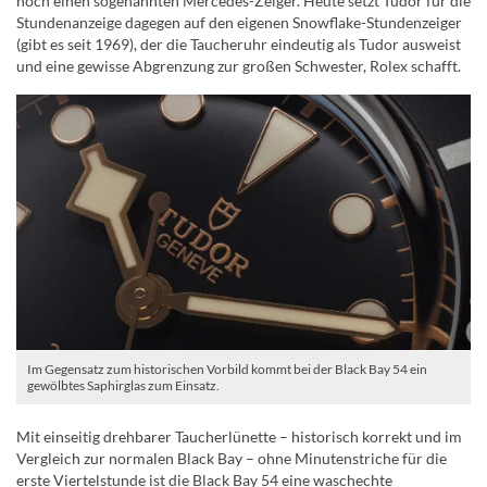
noch einen sogenannten Mercedes-Zeiger. Heute setzt Tudor für die
Stundenanzeige dagegen auf den eigenen Snowflake-Stundenzeiger
(gibt es seit 1969), der die Taucheruhr eindeutig als Tudor ausweist
und eine gewisse Abgrenzung zur großen Schwester, Rolex schafft.
Im Gegensatz zum historischen Vorbild kommt bei der Black Bay 54 ein
gewölbtes Saphirglas zum Einsatz.
Mit einseitig drehbarer Taucherlünette – historisch korrekt und im
Vergleich zur normalen Black Bay – ohne Minutenstriche für die
erste Viertelstunde ist die Black Bay 54 eine waschechte