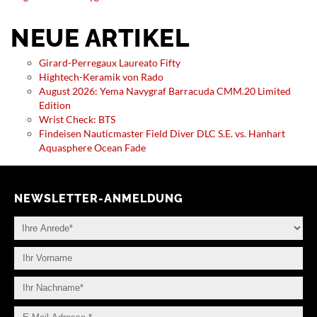
NEUE ARTIKEL
Girard-Perregaux Laureato Fifty
Hightech-Keramik von Rado
August 2026: Yema Navygraf Barracuda CMM.20 Limited
Edition
Wrist Check: BTS
Findeisen Nauticmaster Field Diver DLC S.E. vs. Hanhart
Aquasphere Ocean Fade
NEWSLETTER-ANMELDUNG