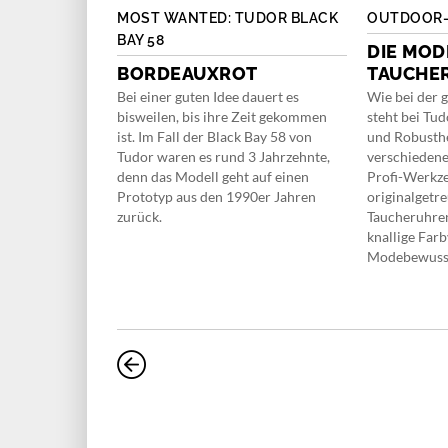
SINN 103 ST
MOST WANTED: TUDOR BLACK
OUTDOOR-
BAY 58
DIE MO
DEN
BORDEAUXROT
TAUCHE
Bei einer guten Idee dauert es
Wie bei der 
bisweilen, bis ihre Zeit gekommen
steht bei Tud
ph 103 St Sa Ty
ist. Im Fall der Black Bay 58 von
und Robusthe
onders
Tudor waren es rund 3 Jahrzehnte,
verschieden
tion zwischen
denn das Modell geht auf einen
Profi-Werkz
d
Prototyp aus den 1990er Jahren
originalgetr
standen und
zurück.
Taucheruhren
r maritimen
knallige Farb
ekte Sommeruhr.
Modebewusst