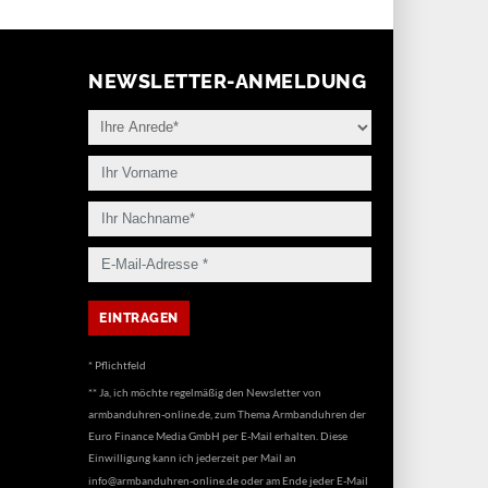
NEWSLETTER-ANMELDUNG
* Pflichtfeld
** Ja, ich möchte regelmäßig den Newsletter von
armbanduhren-online.de, zum Thema Armbanduhren der
Euro Finance Media GmbH per E-Mail erhalten. Diese
Einwilligung kann ich jederzeit per Mail an
info@armbanduhren-online.de
oder am Ende jeder E-Mail