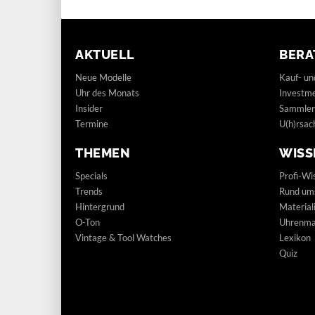
AKTUELL
BERA
Neue Modelle
Kauf- un
Uhr des Monats
Investm
Insider
Sammler
Termine
U(h)rsac
THEMEN
WISS
Specials
Profi-Wi
Trends
Rund um
Hintergrund
Materia
O-Ton
Uhrenmar
Vintage & Tool Watches
Lexikon
Quiz