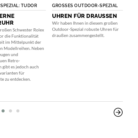
SPEZIAL: TUDOR
GROSSES OUTDOOR-SPEZIAL
TUD
KOL
DERNE
UHREN FÜR DRAUSSEN
RUHR
DU
Wir haben Ihnen in diesem großen
GR
Outdoor-Spezial robuste Uhren für
großen Schwester Rolex
draußen zusammengestellt.
or die Funktionalität
Die 
it im Mittelpunkt der
wird
en Modellreihen. Neben
«Dun
eugen und
Auße
euen Retro-
Mode
 gibt es jedoch auch
Durc
varianten für
der 
e zu entdecken.
in S