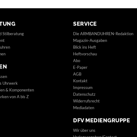
TUNG
SERVICE
d Stilberatung
Die ARMBANDUHREN-Redaktion
ent
Magazin-Ausgaben
uhren
Blick ins Heft
hen
Heftvorschau
Abo
EN
E-Paper
AGB
ssen
Kontakt
s Uhrwerk
Impressum
lien & Komponenten
Datenschutz
ken von A bis Z
Widerrufsrecht
Mediadaten
DFV MEDIENGRUPPE
Wir über uns
Verlagsangaben/Contact