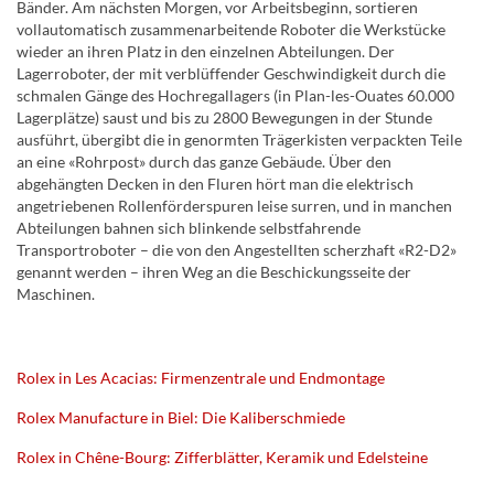
Bänder. Am nächsten Morgen, vor Arbeitsbeginn, sortieren
vollautomatisch zusammenarbeitende Roboter die Werkstücke
wieder an ihren Platz in den einzelnen Abteilungen. Der
Lagerroboter, der mit verblüffender Geschwindigkeit durch die
schmalen Gänge des Hochregallagers (in Plan-les-Ouates 60.000
Lagerplätze) saust und bis zu 2800 Bewegungen in der Stunde
ausführt, übergibt die in genormten Trägerkisten verpackten Teile
an eine «Rohrpost» durch das ganze Gebäude. Über den
abgehängten Decken in den Fluren hört man die elektrisch
angetriebenen Rollenförderspuren leise surren, und in manchen
Abteilungen bahnen sich blinkende selbstfahrende
Transportroboter – die von den Angestellten scherzhaft «R2-D2»
genannt werden – ihren Weg an die Beschickungsseite der
Maschinen.
Rolex in Les Acacias: Firmenzentrale und Endmontage
Rolex Manufacture in Biel: Die Kaliberschmiede
Rolex in Chêne-Bourg: Zifferblätter, Keramik und Edelsteine