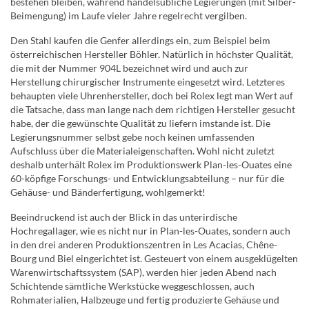
bestehen bleiben, während handelsübliche Legierungen (mit Silber-
Beimengung) im Laufe vieler Jahre regelrecht vergilben.
Den Stahl kaufen die Genfer allerdings ein, zum Beispiel beim
österreichischen Hersteller Böhler. Natürlich in höchster Qualität,
die mit der Nummer 904L bezeichnet wird und auch zur
Herstellung chirurgischer Instrumente eingesetzt wird. Letzteres
behaupten viele Uhrenhersteller, doch bei Rolex legt man Wert auf
die Tatsache, dass man lange nach dem richtigen Hersteller gesucht
habe, der die gewünschte Qualität zu liefern imstande ist. Die
Legierungsnummer selbst gebe noch keinen umfassenden
Aufschluss über die Materialeigenschaften. Wohl nicht zuletzt
deshalb unterhält Rolex im Produktionswerk Plan-les-Ouates eine
60-köpfige Forschungs- und Entwicklungsabteilung – nur für die
Gehäuse- und Bänderfertigung, wohlgemerkt!
Beeindruckend ist auch der Blick in das unterirdische
Hochregallager, wie es nicht nur in Plan-les-Ouates, sondern auch
in den drei anderen Produktionszentren in Les Acacias, Chêne-
Bourg und Biel eingerichtet ist. Gesteuert von einem ausgeklügelten
Warenwirtschaftssystem (SAP), werden hier jeden Abend nach
Schichtende sämtliche Werkstücke weggeschlossen, auch
Rohmaterialien, Halbzeuge und fertig produzierte Gehäuse und