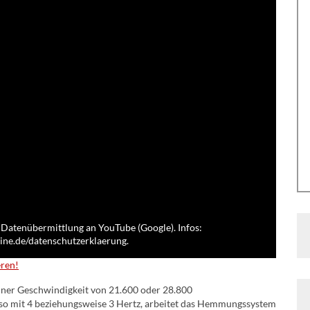
 Datenübermittlung an YouTube (Google). Infos:
ne.de/datenschutzerklaerung.
eren!
ner Geschwindigkeit von 21.600 oder 28.800
so mit 4 beziehungsweise 3 Hertz, arbeitet das Hemmungssystem