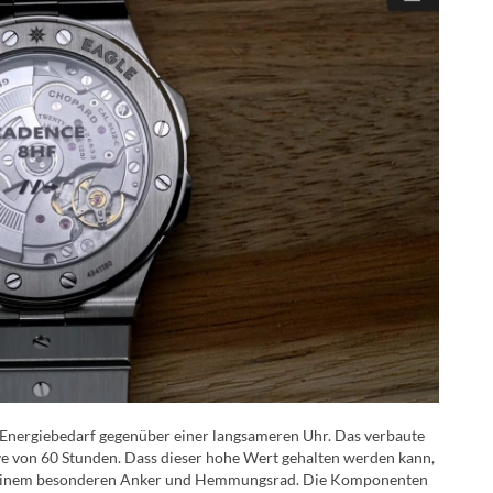
e Energiebedarf gegenüber einer langsameren Uhr. Das verbaute
ve von 60 Stunden. Dass dieser hohe Wert gehalten werden kann,
t einem besonderen Anker und Hemmungsrad. Die Komponenten