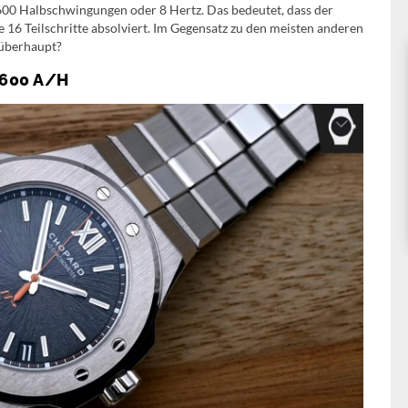
600 Halbschwingungen oder 8 Hertz. Das bedeutet, dass der
 16 Teilschritte absolviert. Im Gegensatz zu den meisten anderen
 überhaupt?
.600 A/H