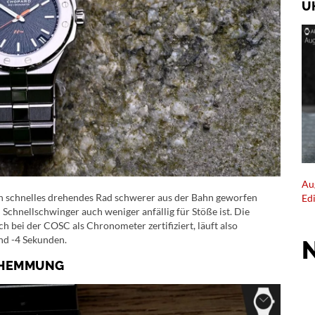
U
Au
ch schnelles drehendes Rad schwerer aus der Bahn geworfen
Ed
 Schnellschwinger auch weniger anfällig für Stöße ist. Die
h bei der COSC als Chronometer zertifiziert, läuft also
nd -4 Sekunden.
R HEMMUNG