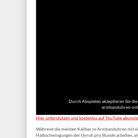
Durch Abspielen akzeptieren Sie die
armbanduhren-onli
Hier unterstützen und kostenlos auf YouTube abonni
Während die meisten Kaliber in Armbanduhren mit ei
Halbschwingungen der Unruh pro Stunde arbeiten, al