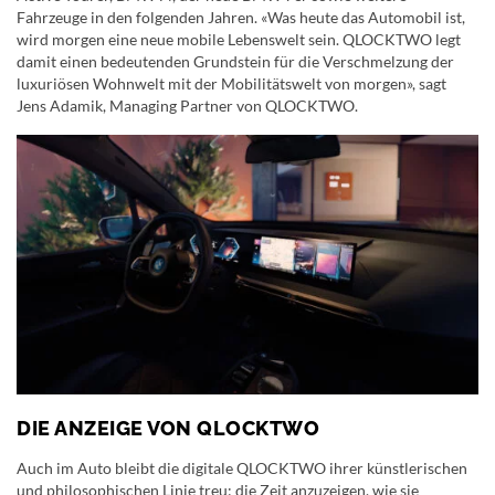
Fahrzeuge in den folgenden Jahren. «Was heute das Automobil ist,
wird morgen eine neue mobile Lebenswelt sein. QLOCKTWO legt
damit einen bedeutenden Grundstein für die Verschmelzung der
luxuriösen Wohnwelt mit der Mobilitätswelt von morgen», sagt
Jens Adamik, Managing Partner von QLOCKTWO.
DIE ANZEIGE VON QLOCKTWO
Auch im Auto bleibt die digitale QLOCKTWO ihrer künstlerischen
und philosophischen Linie treu: die Zeit anzuzeigen, wie sie