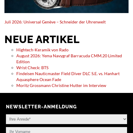
Juli 2026: Universal Genève – Schneider der Uhrenwelt
NEUE ARTIKEL
Hightech-Keramik von Rado
August 2026: Yema Navygraf Barracuda CMM.20 Limited
Edition
Wrist Check: BTS
Findeisen Nauticmaster Field Diver DLC S.E. vs. Hanhart
Aquasphere Ocean Fade
Moritz Grossmann Christine Hutter im Interview
NEWSLETTER-ANMELDUNG