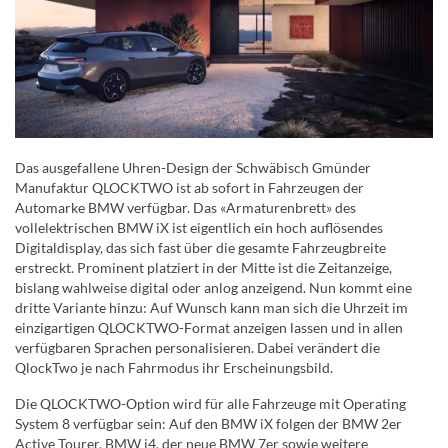
Das ausgefallene Uhren-Design der Schwäbisch Gmünder
Manufaktur QLOCKTWO ist ab sofort in Fahrzeugen der
Automarke BMW verfügbar. Das «Armaturenbrett» des
vollelektrischen BMW iX ist eigentlich ein hoch auflösendes
Digitaldisplay, das sich fast über die gesamte Fahrzeugbreite
erstreckt. Prominent platziert in der Mitte ist die Zeitanzeige,
bislang wahlweise digital oder anlog anzeigend. Nun kommt eine
dritte Variante hinzu: Auf Wunsch kann man sich die Uhrzeit im
einzigartigen QLOCKTWO-Format anzeigen lassen und in allen
verfügbaren Sprachen personalisieren. Dabei verändert die
QlockTwo je nach Fahrmodus ihr Erscheinungsbild.
Die QLOCKTWO-Option wird für alle Fahrzeuge mit Operating
System 8 verfügbar sein: Auf den BMW iX folgen der BMW 2er
Active Tourer, BMW i4, der neue BMW 7er sowie weitere