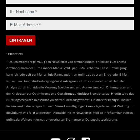
* Pflichtfeld
** Ja, ich möchte regelmäßig den Newsletter von armbanduhren-online.de, zum Thema
Armbanduhren der Euro Finance Media GmbH per E-Mail erhalten. Diese Einwilligung
kann ich jederzeit per Mail an
info@armbanduhren-online.de
oder am Ende jeder E-Mail
widerrufen.Durch die Bestätigung des «Eintragen»-Buttons stimme ich zusätzlich der
Analyse durch individuelle Messung, Speicherung und Auswertung von Öffnungsraten und
der Klickraten zur Optimierung und Gestaltung zukünftiger Newsletter zu. Hierfür wird das
Nutzungsverhalten in pseudonymisierter Form ausgewertet. Ein direkter Bezug zu meiner
Person wird dabei ausgeschlossen. Meine Einwilligungen kann ich jederzeit mit Wirkung für
die Zukunft wie folgt widerrufen: Abmeldelink im Newsletter; Mail an
info@armbanduhren-
online.de
. Weitere Informationen erhalten Sie in unserer
Datenschutzerklärung
.