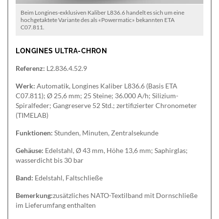
Beim Longines-exklusiven Kaliber L836.6 handelt es sich um eine
hochgetaktete Variante des als «Powermatic» bekannten ETA
C07.811.
LONGINES ULTRA-CHRON
Referenz:
L2.836.4.52.9
Werk:
Automatik, Longines Kaliber L836.6 (Basis ETA
C07.811); Ø 25,6 mm; 25 Steine; 36.000 A/h; Silizium-
Spiralfeder; Gangreserve 52 Std.; zertifizierter Chronometer
(TIMELAB)
Funktionen:
Stunden, Minuten, Zentralsekunde
Gehäuse:
Edelstahl, Ø 43 mm, Höhe 13,6 mm; Saphirglas;
wasserdicht bis 30 bar
Band:
Edelstahl, Faltschließe
Bemerkung:
zusätzliches NATO-Textilband mit Dornschließe
im Lieferumfang enthalten