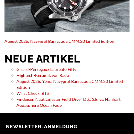
August 2026: Navygraf Barracuda CMM.20 Limited Edition
NEUE ARTIKEL
Girard-Perregaux Laureato Fifty
Hightech-Keramik von Rado
August 2026: Yema Navygraf Barracuda CMM.20 Limited
Edition
Wrist Check: BTS
Findeisen Nauticmaster Field Diver DLC S.E. vs. Hanhart
Aquasphere Ocean Fade
NEWSLETTER-ANMELDUNG