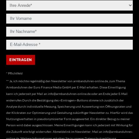
* Pflichtfeld
** Ja, ich möchte regelmäßig den Newsletter von armbanduhren-online.de, zum Thema
Armbanduhren der Euro Finance Media GmbH per E-Mail erhalten. Diese Einwilligung
kann ich jederzeit per Mail an
info@armbanduhren-online.de
oder am Ende jeder E-Mail
widerrufen.Durch die Bestätigung des «Eintragen»-Buttons stimme ich zusätzlich der
Analyse durch individuelle Messung, Speicherung und Auswertung von Öffnungsraten und
der Klickraten zur Optimierung und Gestaltung zukünftiger Newsletter zu. Hierfür wird das
Nutzungsverhalten in pseudonymisierter Form ausgewertet. Ein direkter Bezug zu meiner
Person wird dabei ausgeschlossen. Meine Einwilligungen kann ich jederzeit mit Wirkung für
die Zukunft wie folgt widerrufen: Abmeldelink im Newsletter; Mail an
info@armbanduhren-
online.de
. Weitere Informationen erhalten Sie in unserer
Datenschutzerklärung
.