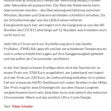
müsste man grundsätzlich neben der Hemmung lediglich Anker-
oder Sekundenrad austauschen. Der Rest des Räderwerks kann
übernommen werden – die Übersetzungsverhältnisse zwischen
Minuten, Stunden und Datumsrad bleiben schließlich erhalten. Da
ein Schnellschwinger wie das L836.6 einen höheren
Energieverbrauch hat, verringert sich die Gangreserve von den 80
Stunden des C07.811 allerdings auf 52 Stunden, was trotzdem noch
recht hoch ist.
Jede Ultra-Chron wird vor Auslieferung durch das Genfer
Prüflabor «TIMELAB» geprüft und bei verschiedenen Temperaturen
und in unterschiedlichen Lagen auf ihre Ganggenauigkeit getestet
und daraufhin als Chronometer zertifiziert.
In der hier besprochenen Konfiguration wird die Taucheruhr zu
einem Preis von 3760 Euro ausgeliefert, am Lederband verringert
sich der Preis um 220 Euro. Im Lieferumfang enthalten ist in jedem
Fall ein schwarzes NATO-Textilband mit rotem Streifen in der Mitte.
Der Preis mag für eine Dreizeigeruhr aus dem Hause Longines
vergleichsweise hoch sein, beachten muss man jedoch das exklusive
Chronometer-Werk und das wirklich Ultra-Coole Design.
Text:
Tobias Schaefer