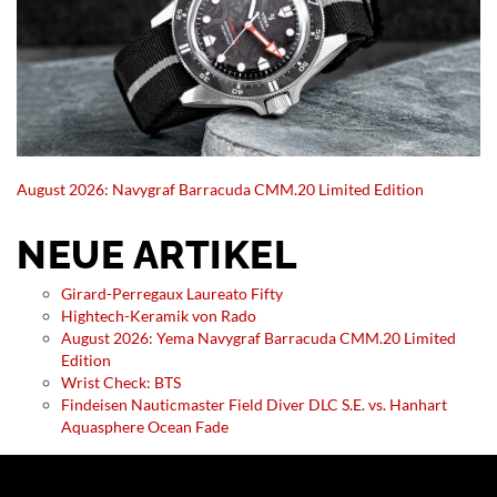
August 2026: Navygraf Barracuda CMM.20 Limited Edition
NEUE ARTIKEL
Girard-Perregaux Laureato Fifty
Hightech-Keramik von Rado
August 2026: Yema Navygraf Barracuda CMM.20 Limited
Edition
Wrist Check: BTS
Findeisen Nauticmaster Field Diver DLC S.E. vs. Hanhart
Aquasphere Ocean Fade