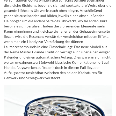
verschraubten Gongs winden sich zunächst parallel zueinander in
die gleiche Richtung, bevor sie sich auf spektakuläre Weise über die
gesamte Höhe des Uhrwerks nach oben biegen. Anschließend
gehen sie auseinander und bilden jeweils einen abschließenden
Halbbogen um die andere Seite des Uhrwerks, wo sie enden, kurz
bevor sie sich berühren. Indem die vibrierenden Elemente mehr
Raum einnehmen und gleichzeitig näher an der Gehäuseinnenseite
liegen, wird die Resonanz verstärkt – vergleichbar mit dem Effekt,
wenn man ein Handy zur Verstärkung des dünnen
Lautsprechersounds in eine Glasschale legt. Das neue Modell aus
der Reihe Master Grande Tradition verfügt auch über einen ewigen
Kalender und einen automatischen Aufzug. Dies wäre an sich nicht
weiter erwähnenswert (obwohl klassische Komplikationen oft auf
Handaufzugswerken aufbauen), doch in diesem Fall liegt der
Aufzugsrotor unsichtbar zwischen den beiden Kadraturen für
Gehwerk und Schlagwerk versteckt.