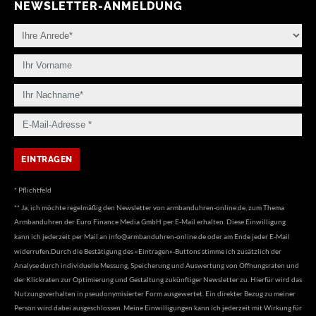
NEWSLETTER-ANMELDUNG
* Pflichtfeld
** Ja, ich möchte regelmäßig den Newsletter von armbanduhren-online.de, zum Thema
Armbanduhren der Euro Finance Media GmbH per E-Mail erhalten. Diese Einwilligung
kann ich jederzeit per Mail an
info@armbanduhren-online.de
oder am Ende jeder E-Mail
widerrufen.Durch die Bestätigung des «Eintragen»-Buttons stimme ich zusätzlich der
Analyse durch individuelle Messung, Speicherung und Auswertung von Öffnungsraten und
der Klickraten zur Optimierung und Gestaltung zukünftiger Newsletter zu. Hierfür wird das
Nutzungsverhalten in pseudonymisierter Form ausgewertet. Ein direkter Bezug zu meiner
Person wird dabei ausgeschlossen. Meine Einwilligungen kann ich jederzeit mit Wirkung für