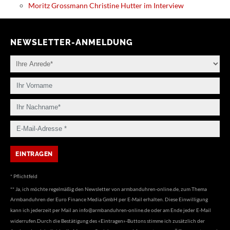
Moritz Grossmann Christine Hutter im Interview
NEWSLETTER-ANMELDUNG
* Pflichtfeld
** Ja, ich möchte regelmäßig den Newsletter von armbanduhren-online.de, zum Thema
Armbanduhren der Euro Finance Media GmbH per E-Mail erhalten. Diese Einwilligung
kann ich jederzeit per Mail an
info@armbanduhren-online.de
oder am Ende jeder E-Mail
widerrufen.Durch die Bestätigung des «Eintragen»-Buttons stimme ich zusätzlich der