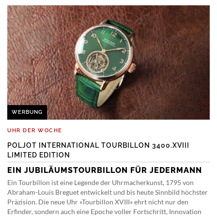
WERBUNG
UHR DER WOCHE
POLJOT INTERNATIONAL TOURBILLON 3400.XVIII
LIMITED EDITION
EIN JUBILÄUMSTOURBILLON FÜR JEDERMANN
Ein Tourbillon ist eine Legende der Uhrmacherkunst, 1795 von
Abraham-Louis Breguet entwickelt und bis heute Sinnbild höchster
Präzision. Die neue Uhr «Tourbillon XVIII» ehrt nicht nur den
Erfinder, sondern auch eine Epoche voller Fortschritt, Innovation