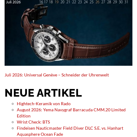
Juli 2026: Universal Genève – Schneider der Uhrenwelt
NEUE ARTIKEL
Hightech-Keramik von Rado
August 2026: Yema Navygraf Barracuda CMM.20 Limited
Edition
Wrist Check: BTS
Findeisen Nauticmaster Field Diver DLC S.E. vs. Hanhart
Aquasphere Ocean Fade