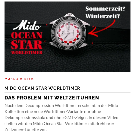
MAKRO VIDEOS
MIDO OCEAN STAR WORLDTIMER
DAS PROBLEM MIT WELTZEITUHREN
Nach dem Decompression Worldtimer erscheint in der Mido
Kollektion eine neue Worldtimer-Variante nur ohne
Dekompressionsskala und ohne GMT-Zeiger. In diesem Video
stellen wir den Mido Ocean Star Worldtimer mit drehbarer
Zeitzonen-Lünette vor.