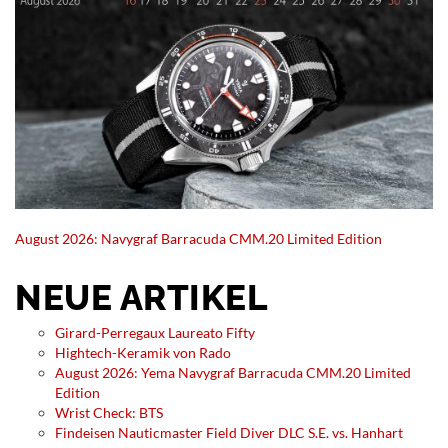
August 2026: Navygraf Barracuda CMM.20 Limited Edition
NEUE ARTIKEL
Girard-Perregaux Laureato Fifty
Hightech-Keramik von Rado
August 2026: Yema Navygraf Barracuda CMM.20 Limited
Edition
Wrist Check: BTS
Findeisen Nauticmaster Field Diver DLC S.E. vs. Hanhart