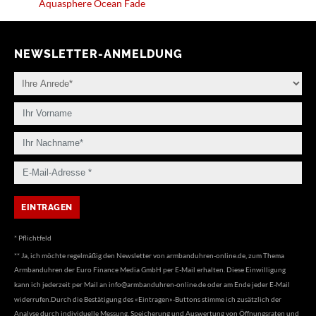
Aquasphere Ocean Fade
NEWSLETTER-ANMELDUNG
* Pflichtfeld
** Ja, ich möchte regelmäßig den Newsletter von armbanduhren-online.de, zum Thema
Armbanduhren der Euro Finance Media GmbH per E-Mail erhalten. Diese Einwilligung
kann ich jederzeit per Mail an
info@armbanduhren-online.de
oder am Ende jeder E-Mail
widerrufen.Durch die Bestätigung des «Eintragen»-Buttons stimme ich zusätzlich der
Analyse durch individuelle Messung, Speicherung und Auswertung von Öffnungsraten und