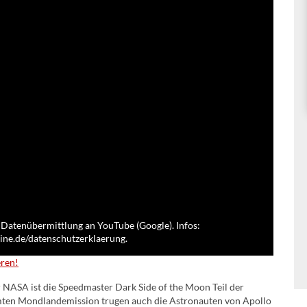
 Datenübermittlung an YouTube (Google). Infos:
ne.de/datenschutzerklaerung.
eren!
 NASA ist die Speedmaster Dark Side of the Moon Teil der
mten Mondlandemission trugen auch die Astronauten von Apollo