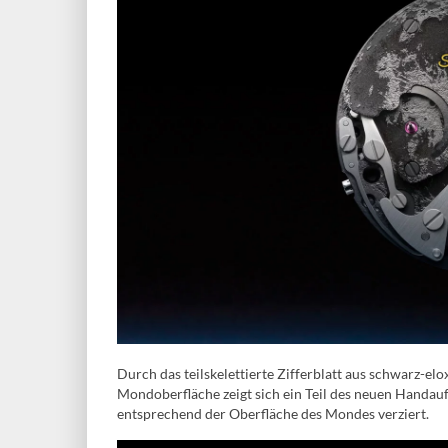
Durch das teilskelettierte Zifferblatt aus schwarz-el
Mondoberfläche zeigt sich ein Teil des neuen Handauf
entsprechend der Oberfläche des Mondes verziert.