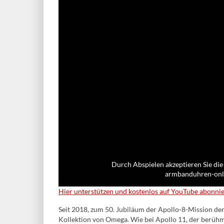
Durch Abspielen akzeptieren Sie die
armbanduhren-onli
Hier unterstützen und kostenlos auf YouTube abonni
Seit 2018, zum 50. Jubiläum der Apollo-8-Mission der
Kollektion von Omega. Wie bei Apollo 11, der berüh