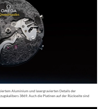
oxiertem Aluminium und lasergravierten Details der
zugskalibers 3869. Auch die Platinen auf der Rückseite sind