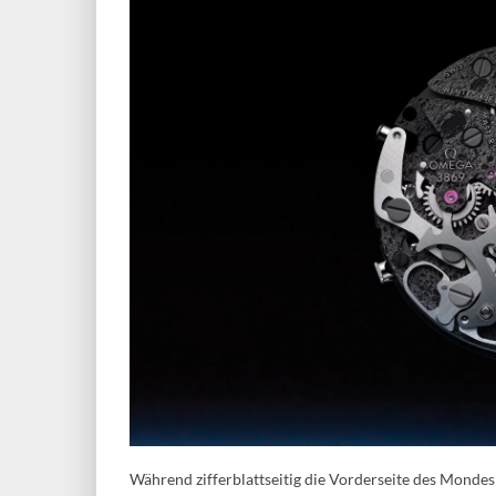
Während zifferblattseitig die Vorderseite des Mondes z