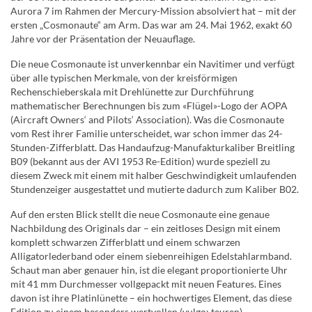
Aurora 7 im Rahmen der Mercury-Mission absolviert hat – mit der
ersten „Cosmonaute“ am Arm. Das war am 24. Mai 1962, exakt 60
Jahre vor der Präsentation der Neuauflage.
Die neue Cosmonaute ist unverkennbar ein Navitimer und verfügt
über alle typischen Merkmale, von der kreisförmigen
Rechenschieberskala mit Drehlünette zur Durchführung
mathematischer Berechnungen bis zum «Flügel»-Logo der AOPA
(Aircraft Owners‘ and Pilots‘ Association). Was die Cosmonaute
vom Rest ihrer Familie unterscheidet, war schon immer das 24-
Stunden-Zifferblatt. Das Handaufzug-Manufakturkaliber Breitling
B09 (bekannt aus der AVI 1953 Re-Edition) wurde speziell zu
diesem Zweck mit einem mit halber Geschwindigkeit umlaufenden
Stundenzeiger ausgestattet und mutierte dadurch zum Kaliber B02.
Auf den ersten Blick stellt die neue Cosmonaute eine genaue
Nachbildung des Originals dar – ein zeitloses Design mit einem
komplett schwarzen Zifferblatt und einem schwarzen
Alligatorlederband oder einem siebenreihigen Edelstahlarmband.
Schaut man aber genauer hin, ist die elegant proportionierte Uhr
mit 41 mm Durchmesser vollgepackt mit neuen Features. Eines
davon ist ihre Platinlünette – ein hochwertiges Element, das diese
Edition zu einem besonders wertvollen (vulgo: teuren)