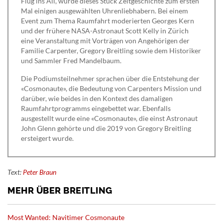
Flug ins All, wurde dieses Stück Zeitgeschichte zum ersten
Mal einigen ausgewählten Uhrenliebhabern. Bei einem
Event zum Thema Raumfahrt moderierten Georges Kern
und der frühere NASA-Astronaut Scott Kelly in Zürich
eine Veranstaltung mit Vorträgen von Angehörigen der
Familie Carpenter, Gregory Breitling sowie dem Historiker
und Sammler Fred Mandelbaum.
Die Podiumsteilnehmer sprachen über die Entstehung der
«Cosmonaute», die Bedeutung von Carpenters Mission und
darüber, wie beides in den Kontext des damaligen
Raumfahrtprogramms eingebettet war. Ebenfalls
ausgestellt wurde eine «Cosmonaute», die einst Astronaut
John Glenn gehörte und die 2019 von Gregory Breitling
ersteigert wurde.
Text:
Peter Braun
MEHR ÜBER BREITLING
Most Wanted: Navitimer Cosmonaute