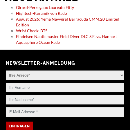
Girard-Perregaux Laureato Fifty
Hightech-Keramik von Rado
August 2026: Yema Navygraf Barracuda CMM.20 Limited
Edition
Wrist Check: BTS
Findeisen Nauticmaster Field Diver DLC S.E. vs. Hanhart
Aquasphere Ocean Fade
NEWSLETTER-ANMELDUNG