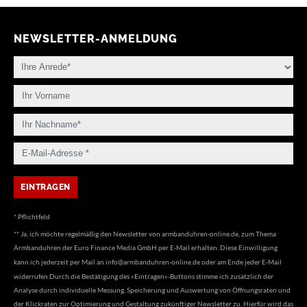
NEWSLETTER-ANMELDUNG
* Pflichtfeld
** Ja, ich möchte regelmäßig den Newsletter von armbanduhren-online.de, zum Thema
Armbanduhren der Euro Finance Media GmbH per E-Mail erhalten. Diese Einwilligung
kann ich jederzeit per Mail an
info@armbanduhren-online.de
oder am Ende jeder E-Mail
widerrufen.Durch die Bestätigung des «Eintragen»-Buttons stimme ich zusätzlich der
Analyse durch individuelle Messung, Speicherung und Auswertung von Öffnungsraten und
der Klickraten zur Optimierung und Gestaltung zukünftiger Newsletter zu. Hierfür wird das