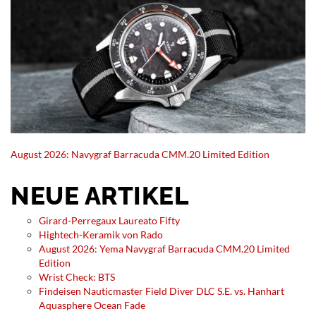
August 2026: Navygraf Barracuda CMM.20 Limited Edition
NEUE ARTIKEL
Girard-Perregaux Laureato Fifty
Hightech-Keramik von Rado
August 2026: Yema Navygraf Barracuda CMM.20 Limited
Edition
Wrist Check: BTS
Findeisen Nauticmaster Field Diver DLC S.E. vs. Hanhart
Aquasphere Ocean Fade