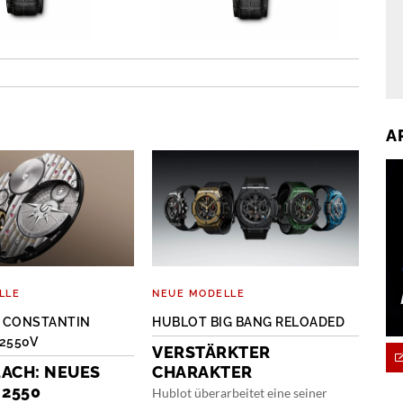
A
LLE
NEUE MODELLE
NEU
 CONSTANTIN
HUBLOT BIG BANG RELOADED
TAG
2550V
VERSTÄRKTER
EV
ACH: NEUES
CHARAKTER
MO
 2550
Hublot überarbeitet eine seiner
TAG 