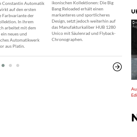
ikonischen Kollektionen: Die Big
gele
n Constantin Automatik
Bang Reloaded erhält einen
mech
irkt auf den ersten
U
markanteres und sportlicheres
rück
e Farbvariante der
Design, setzt jedoch weiterhin auf
rech
llektion. In ihrem
das Manufakturkaliber HUB 1280
ch arbeitet mit dem
Unico mit Säulenrad und Flyback-
 ein neues und
Chronographen.
laches Automatikwerk
r aus Platin.
Au
Ed