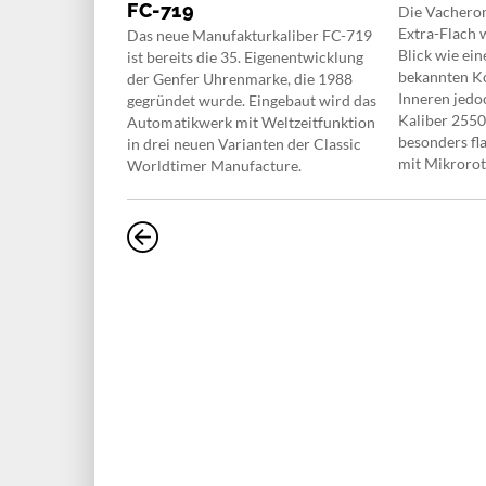
FC-719
 Modelle mit
Die Vachero
 mit der Big
Extra-Flach w
Das neue Manufakturkaliber FC-719
frohe
Blick wie ein
ist bereits die 35. Eigenentwicklung
bekannten Ko
der Genfer Uhrenmarke, die 1988
Inneren jedo
gegründet wurde. Eingebaut wird das
Kaliber 2550
Automatikwerk mit Weltzeitfunktion
besonders f
in drei neuen Varianten der Classic
mit Mikroroto
Worldtimer Manufacture.