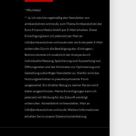
* Pflichtfeld
** Ja, ich möchte regelmäßig den Newsletter von
armbanduhren-online.de, zum Thema Armbanduhren der
Euro Finance Media GmbH per E-Mail erhalten. Diese
Einwilligung kann ich jederzeit per Mail an
info@armbanduhren-online.de
oder am Ende jeder E-Mail
widerrufen.Durch die Bestätigung des «Eintragen»-
Buttons stimme ich zusätzlich der Analyse durch
individuelle Messung, Speicherung und Auswertung von
Öffnungsraten und der Klickraten zur Optimierung und
Gestaltung zukünftiger Newsletter zu. Hierfür wird das
Nutzungsverhalten in pseudonymisierter Form
ausgewertet. Ein direkter Bezug zu meiner Person wird
dabei ausgeschlossen. Meine Einwilligungen kann ich
jederzeit mit Wirkung für die Zukunft wie folgt
widerrufen: Abmeldelink im Newsletter; Mail an
info@armbanduhren-online.de
. Weitere Informationen
erhalten Sie in unserer
Datenschutzerklärung
.