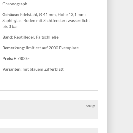
Chronograph
Gehäuse:
Edelstahl, Ø 41 mm, Höhe 13,1 mm;
Saphirglas; Boden mit Sichtfenster; wasserdicht
bis 3 bar
Band:
Reptilleder, Faltschließe
Bemerkung:
limitiert auf 2000 Exemplare
Preis:
€ 7800,–
Varianten:
mit blauem Zifferblatt
Anzeige