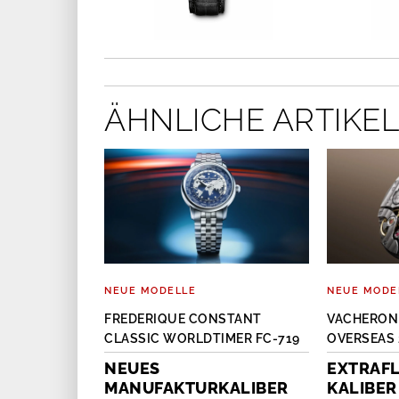
ÄHNLICHE ARTIKEL
NEUE MODELLE
NEUE MODE
OKHOFF BIG
FREDERIQUE CONSTANT
VACHERON
CLASSIC WORLDTIMER FC-719
OVERSEAS 
EARL
NEUES
EXTRAFL
MANUFAKTURKALIBER
KALIBER
e Manufaktur