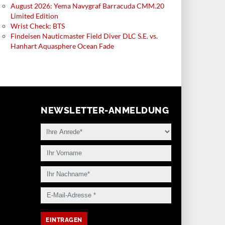
August 2026: Yema Navygraf Barracuda CMM.20
Limited Edition
Wrist Check: BTS
Findeisen Nauticmaster Field Diver DLC S.E. vs.
Hanhart Aquasphere Ocean Fade
NEWSLETTER-ANMELDUNG