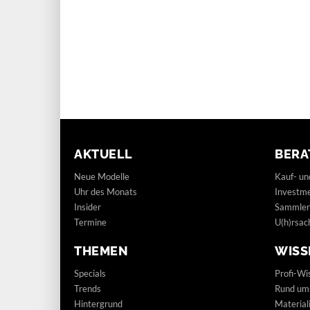
AKTUELL
BERA
Neue Modelle
Kauf- un
Uhr des Monats
Investm
Insider
Sammler
Termine
U(h)rsac
THEMEN
WISS
Specials
Profi-Wi
Trends
Rund um
Hintergrund
Materia