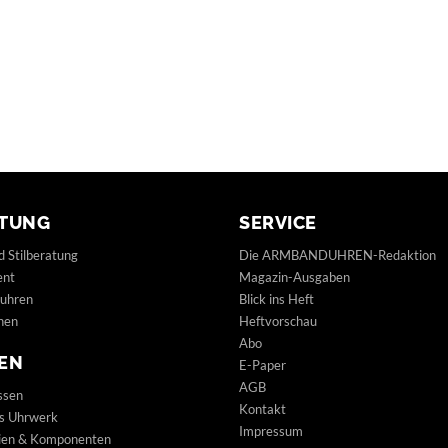
TUNG
SERVICE
d Stilberatung
Die ARMBANDUHREN-Redaktion
ent
Magazin-Ausgaben
uhren
Blick ins Heft
hen
Heftvorschau
Abo
EN
E-Paper
AGB
ssen
Kontakt
s Uhrwerk
Impressum
lien & Komponenten