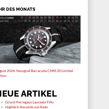
Watches and Wonders vor.
nkfreien Drückermechanik die
anische Kurzzeitmessung und
HR DES MONATS
t das hauseigene «Labor» ins
te Licht.
gust 2026: Navygraf Barracuda CMM.20 Limited
ition
NEUE ARTIKEL
Girard-Perregaux Laureato Fifty
Hightech-Keramik von Rado