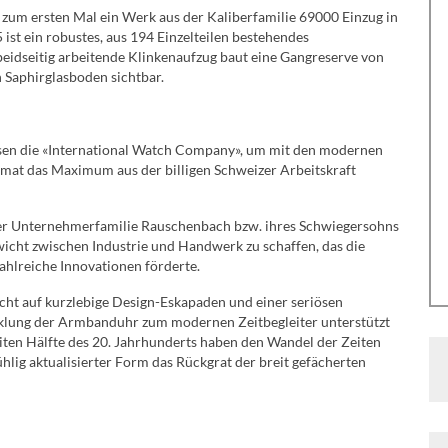
 zum ersten Mal ein Werk aus der Kaliberfamilie 69000 Einzug in
st ein robustes, aus 194 Einzelteilen bestehendes
eidseitig arbeitende Klinkenaufzug baut eine Gangreserve von
n Saphirglasboden sichtbar.
usen die «International Watch Company», um mit den modernen
at das Maximum aus der billigen Schweizer Arbeitskraft
izer Unternehmerfamilie Rauschenbach bzw. ihres Schwiegersohns
wicht zwischen Industrie und Handwerk zu schaffen, das die
ahlreiche Innovationen förderte.
ht auf kurzlebige Design-Eskapaden und einer seriösen
icklung der Armbanduhr zum modernen Zeitbegleiter unterstützt
iten Hälfte des 20. Jahrhunderts haben den Wandel der Zeiten
ühlig aktualisierter Form das Rückgrat der breit gefächerten