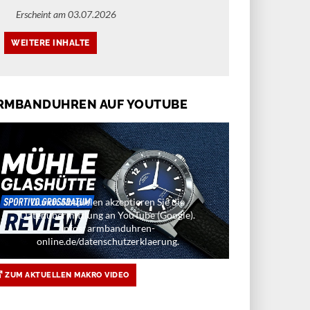
Erscheint am 03.07.2026
RMBANDUHREN AUF YOUTUBE
Durch Abspielen akzeptieren Sie die
Datenübermittlung an YouTube (Google).
E MODELLE
NEUE MODELLE
Infos: armbanduhren-
online.de/datenschutzerklaerung.
 HEUER NEUHEITEN 2026
ROLEX NEUHEITEN 2026
ERGRAPH UND
100 JAHRE OYSTER
ZUM AKTUELLEN MAKRO VIDEO
NACO
In Genf stellt Rolex seine Neuheiten
für das Jahr 2026 im Rahmen der
Heuer revolutioniert mit einer