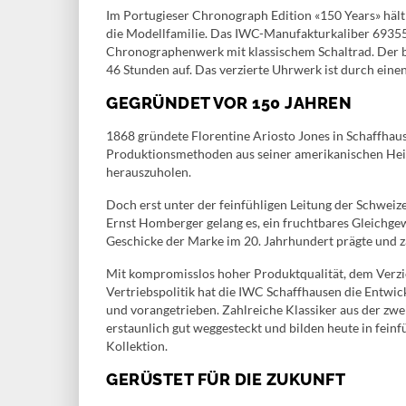
Im Portugieser Chronograph Edition «150 Years» hält
die Modellfamilie. Das IWC-Manufakturkaliber 69355 i
Chronographenwerk mit klassischem Schaltrad. Der b
46 Stunden auf. Das verzierte Uhrwerk ist durch eine
GEGRÜNDET VOR 150 JAHREN
1868 gründete Florentine Ariosto Jones in Schaffha
Produktionsmethoden aus seiner amerikanischen Heim
herauszuholen.
Doch erst unter der feinfühligen Leitung der Schwe
Ernst Homberger gelang es, ein fruchtbares Gleichge
Geschicke der Marke im 20. Jahrhundert prägte und z
Mit kompromisslos hoher Produktqualität, dem Verzic
Vertriebspolitik hat die IWC Schaffhausen die Entw
und vorangetrieben. Zahlreiche Klassiker aus der zwe
erstaunlich gut weggesteckt und bilden heute in feinf
Kollektion.
GERÜSTET FÜR DIE ZUKUNFT