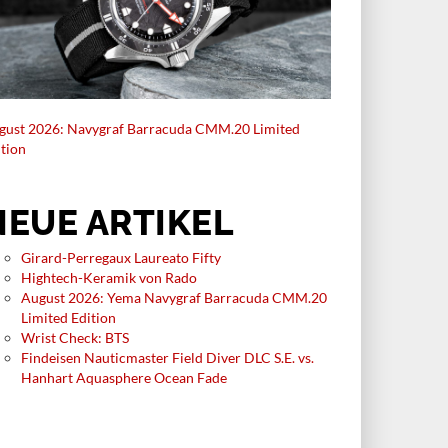
gust 2026: Navygraf Barracuda CMM.20 Limited
ition
NEUE ARTIKEL
KLUSIV
Girard-Perregaux Laureato Fifty
Hightech-Keramik von Rado
CIALS
NEUE MODELLE
August 2026: Yema Navygraf Barracuda CMM.20
Limited Edition
HLIGHTS DER INHORGENTA
NEUE SINN 903 TI II IN TITAN
Wrist Check: BTS
6
WERKZEUG FÜR
Findeisen Nauticmaster Field Diver DLC S.E. vs.
UHEITEN DER
PILOTEN
Hanhart Aquasphere Ocean Fade
RENMESSE
Die Sinn 903 St II wird um zwei neue
Farbvarianten mit Zifferblatt in
hans und MeisterSinger,
Dunkelgrün und Grau erweitert, abe
ice Lacroix und Ebel – bei der