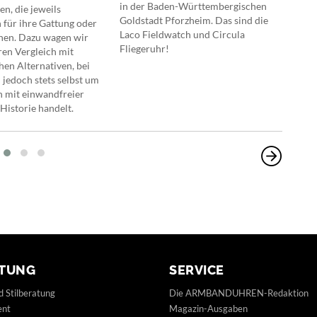
in der Baden-Württembergischen
, die jeweils
Mün
Goldstadt Pforzheim. Das sind die
 für ihre Gattung oder
Uhre
Laco Fieldwatch und Circula
tehen. Dazu wagen wir
domi
Fliegeruhr!
en Vergleich mit
Uhre
hen Alternativen, bei
inte
 jedoch stets selbst um
oder
 mit einwandfreier
inte
Historie handelt.
TUNG
SERVICE
d Stilberatung
Die ARMBANDUHREN-Redaktion
ent
Magazin-Ausgaben