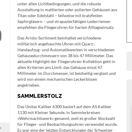
unter allen Lichtbedingungen, und die robuste
Ausstattung in mattierten oder polierten Gehäusen aus
Titan oder Edelstahl – teilweise mit kratzfesten
Saphirgläsern – und strapazierfähigen Lederriemen
empfehlen die Fliegeruhren für harten Alltagseinsatz.
Das Aristo-Sortiment beinhaltet verschiedene
militärisch angehauchte Uhren mit Quarz-,
Handaufzug- und Automatikwerken in verschiedenen
Gehäusedurchmessern von 38 bis 47 Millimeter. Das
aktuelle Highlight der Fliegeruhren-Kollektion geht in
allen Kriterien ans Limit: das Gehäuse misst 47
Millimeter im Durchmesser, ist beidseitig verglast und
wird von einem mechanischen Leckerbissen
angetrieben.
SAMMLERSTOLZ
Das Unitas Kaliber 6300 basiert auf dem AS Kaliber
1130 mit Kleiner Sekunde, in Sammlerkreisen
«Wehrmachtswerk» genannt, weil es großer Stückzahl
für Flieger- und Beobachtungsuhren verwendet wurde.
n
Es war eine der letzten Entwicklungen der Schweizer