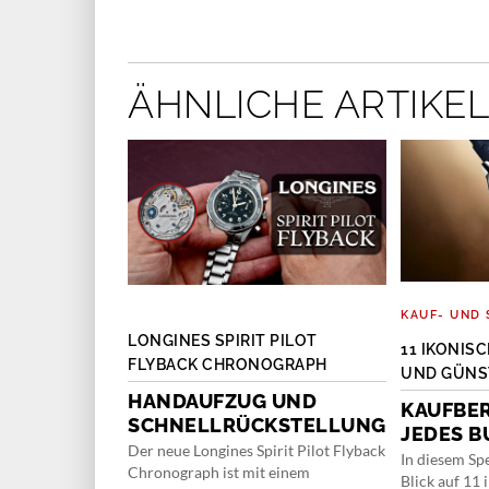
ÄHNLICHE ARTIKEL
KAUF- UND 
LONGINES SPIRIT PILOT
SINN 103 ST
11 IKONI
FLYBACK CHRONOGRAPH
UND GÜNST
HANDAUFZUG UND
DEN
KAUFBE
SCHNELLRÜCKSTELLUNG
JEDES B
Der neue Longines Spirit Pilot Flyback
ph 103 St Sa Ty
In diesem Sp
Chronograph ist mit einem
onders
Blick auf 11 