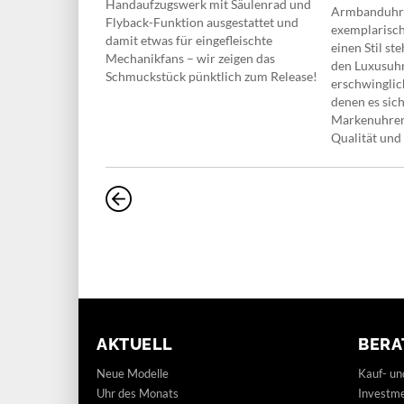
Handaufzugswerk mit Säulenrad und
tion zwischen
Armbanduhren
Flyback-Funktion ausgestattet und
d
exemplarisch
damit etwas für eingefleischte
standen und
einen Stil s
Mechanikfans – wir zeigen das
r maritimen
den Luxusuhr
Schmuckstück pünktlich zum Release!
ekte Sommeruhr.
erschwinglic
denen es sich
Markenuhren
Qualität und 
AKTUELL
BERA
Neue Modelle
Kauf- un
Uhr des Monats
Investm