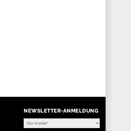
auch ein Modell mit Gehäuse aus
chner Schmuck- und
Titan, die 903 Ti II erweitert – in
nmesse Inhorgenta 2026
limitierter Stückzahl – das Sortiment
nieren deutsche und Schweizer
von Sinn Spezialuhren.
nmarken. Daneben treten
rnationale Hersteller wie Casio
 Yema auf, sodass sich ein
ressanter Querschnitt bietet.
NEWSLETTER-ANMELDUNG