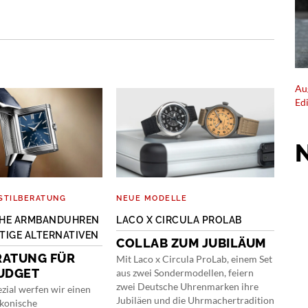
Au
Ed
EX
STILBERATUNG
NEUE MODELLE
SPE
SCHE ARMBANDUHREN
LACO X CIRCULA PROLAB
HIG
IGE ALTERNATIVEN
202
COLLAB ZUM JUBILÄUM
RATUNG FÜR
NE
Mit Laco x Circula ProLab, einem Set
UDGET
UH
aus zwei Sondermodellen, feiern
zwei Deutsche Uhrenmarken ihre
ezial werfen wir einen
Jung
Jubiläen und die Uhrmachertradition
ikonische
Maur