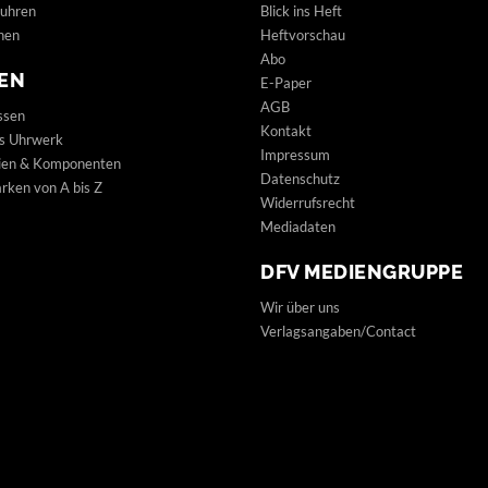
uhren
Blick ins Heft
hen
Heftvorschau
Abo
EN
E-Paper
AGB
ssen
Kontakt
s Uhrwerk
Impressum
lien & Komponenten
Datenschutz
ken von A bis Z
Widerrufsrecht
Mediadaten
DFV MEDIENGRUPPE
Wir über uns
Verlagsangaben/Contact