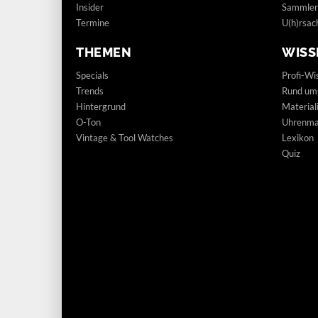
Insider
Sammler
Termine
U(h)rsac
THEMEN
WISS
Specials
Profi-Wi
Trends
Rund um
Hintergrund
Materia
O-Ton
Uhrenmar
Vintage & Tool Watches
Lexikon
Quiz