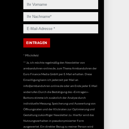
* Pflichtfeld
** Ja, ich möchte regelmäßig den Newsletter von
armbanduhren-online.de, zum Thema Armbanduhren der
Euro Finance Media GmbH per E-Mail erhalten. Diese
Einwilligung kann ich jederzeit per Mail an
info@armbanduhren-online.de
oder am Ende jeder E-Mail
widerrufen.Durch die Bestätigung des «Eintragen»-
Buttons stimme ich zusätzlich der Analyse durch
individuelle Messung, Speicherung und Auswertung von
Öffnungsraten und der Klickraten zur Optimierung und
Gestaltung zukünftiger Newsletter zu. Hierfür wird das
Nutzungsverhalten in pseudonymisierter Form
ausgewertet. Ein direkter Bezug zu meiner Person wird