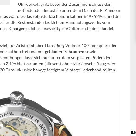
Uhrwerkefabrik, bevor der Zusammenschluss der
notleidenden Industrie unter dem Dach der ETA jedem
Unitas war dies das robuste Taschenuhrkaliber 6497/6498, und der
acher die Restbestände des kleinen Handaufzugswerks vom
einere Chargen solcher neuwertiger «Oldtimer» in den Handel,
ziell für Aristo-Inhaber Hans-Jörg Vollmer 100 Exemplare der
nde aufbereitet und mit gebläuten Schrauben sowie
r Bemühungen lässt sich nun unter dem verglasten Boden der
nen Zifferblattvarianten (allesamt ohne Markenschriftzug oder
1330 Euro inklusive handgefertigtem Vintage-Lederband sollten
A