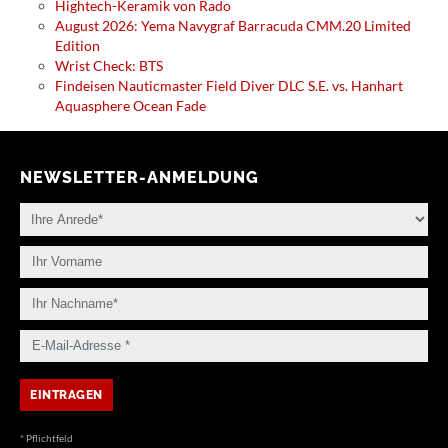
Hightech-Keramik von Rado
August 2026: Yema Navygraf Barracuda CMM.20 Limited
Edition
Wrist Check: BTS
Findeisen Nauticmaster Field Diver DLC S.E. vs. Hanhart
Aquasphere Ocean Fade
NEWSLETTER-ANMELDUNG
* Pflichtfeld