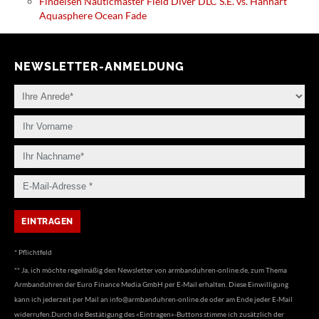
Findeisen Nauticmaster Field Diver DLC S.E. vs. Hanhart
Aquasphere Ocean Fade
NEWSLETTER-ANMELDUNG
* Pflichtfeld
** Ja, ich möchte regelmäßig den Newsletter von armbanduhren-online.de, zum Thema
Armbanduhren der Euro Finance Media GmbH per E-Mail erhalten. Diese Einwilligung
kann ich jederzeit per Mail an
info@armbanduhren-online.de
oder am Ende jeder E-Mail
widerrufen.Durch die Bestätigung des «Eintragen»-Buttons stimme ich zusätzlich der