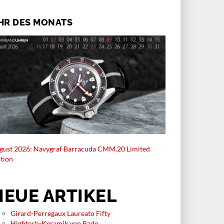
HR DES MONATS
gust 2026: Navygraf Barracuda CMM.20 Limited
ition
NEUE ARTIKEL
Girard-Perregaux Laureato Fifty
Hightech-Keramik von Rado