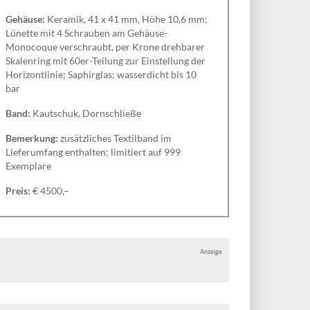
Gehäuse:
Keramik, 41 x 41 mm, Höhe 10,6 mm;
Lünette mit 4 Schrauben am Gehäuse-
Monocoque verschraubt, per Krone drehbarer
Skalenring mit 60er-Teilung zur Einstellung der
Horizontlinie; Saphirglas; wasserdicht bis 10
bar
Band:
Kautschuk, Dornschließe
Bemerkung:
zusätzliches Textilband im
Lieferumfang enthalten; limitiert auf 999
Exemplare
Preis:
€ 4500,–
Anzeige