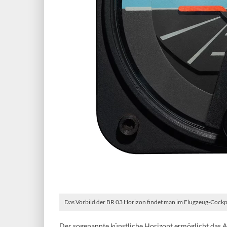
Das Vorbild der BR 03 Horizon findet man im Flugzeug-Cockp
Der sogenannte künstliche Horizont ermöglicht das A