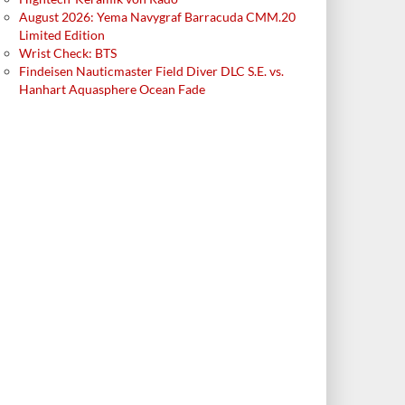
August 2026: Yema Navygraf Barracuda CMM.20
Limited Edition
Wrist Check: BTS
Findeisen Nauticmaster Field Diver DLC S.E. vs.
Hanhart Aquasphere Ocean Fade