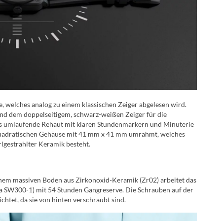
e, welches analog zu einem klassischen Zeiger abgelesen wird.
nd dem doppelseitigem, schwarz-weißen Zeiger für die
as umlaufende Rehaut mit klaren Stundenmarkern und Minuterie
 quadratischen Gehäuse mit 41 mm x 41 mm umrahmt, welches
lgestrahlter Keramik besteht.
einem massiven Boden aus Zirkonoxid-Keramik (Zr02) arbeitet das
ta SW300-1) mit 54 Stunden Gangreserve. Die Schrauben auf der
chtet, da sie von hinten verschraubt sind.