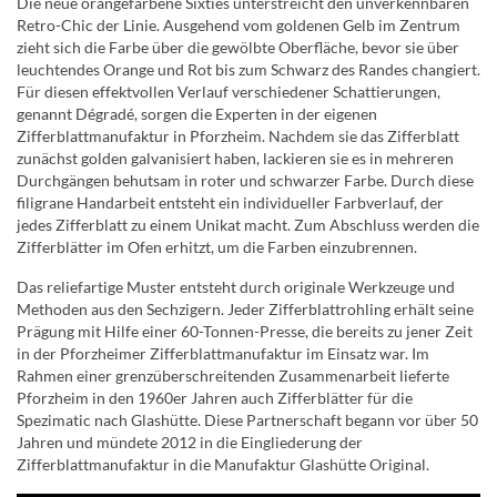
Die neue orangefarbene Sixties unterstreicht den unverkennbaren
Retro-Chic der Linie. Ausgehend vom goldenen Gelb im Zentrum
zieht sich die Farbe über die gewölbte Oberfläche, bevor sie über
leuchtendes Orange und Rot bis zum Schwarz des Randes changiert.
Für diesen effektvollen Verlauf verschiedener Schattierungen,
genannt Dégradé, sorgen die Experten in der eigenen
Zifferblattmanufaktur in Pforzheim. Nachdem sie das Zifferblatt
zunächst golden galvanisiert haben, lackieren sie es in mehreren
Durchgängen behutsam in roter und schwarzer Farbe. Durch diese
filigrane Handarbeit entsteht ein individueller Farbverlauf, der
jedes Zifferblatt zu einem Unikat macht. Zum Abschluss werden die
Zifferblätter im Ofen erhitzt, um die Farben einzubrennen.
Das reliefartige Muster entsteht durch originale Werkzeuge und
Methoden aus den Sechzigern. Jeder Zifferblattrohling erhält seine
Prägung mit Hilfe einer 60-Tonnen-Presse, die bereits zu jener Zeit
in der Pforzheimer Zifferblattmanufaktur im Einsatz war. Im
Rahmen einer grenzüberschreitenden Zusammenarbeit lieferte
Pforzheim in den 1960er Jahren auch Zifferblätter für die
Spezimatic nach Glashütte. Diese Partnerschaft begann vor über 50
Jahren und mündete 2012 in die Eingliederung der
Zifferblattmanufaktur in die Manufaktur Glashütte Original.