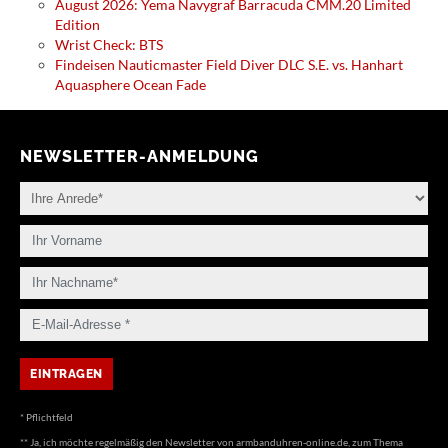
August 2026: Yema Navygraf Barracuda CMM.20 Limited
Edition
Wrist Check: BTS
Findeisen Nauticmaster Field Diver DLC S.E. vs. Hanhart
Aquasphere Ocean Fade
NEWSLETTER-ANMELDUNG
* Pflichtfeld
** Ja, ich möchte regelmäßig den Newsletter von armbanduhren-online.de, zum Thema