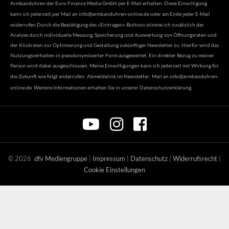
Armbanduhren der Euro Finance Media GmbH per E-Mail erhalten. Diese Einwilligung
kann ich jederzeit per Mail an
info@armbanduhren-online.de
oder am Ende jeder E-Mail
widerrufen.Durch die Bestätigung des «Eintragen»-Buttons stimme ich zusätzlich der
Analyse durch individuelle Messung, Speicherung und Auswertung von Öffnungsraten und
der Klickraten zur Optimierung und Gestaltung zukünftiger Newsletter zu. Hierfür wird das
Nutzungsverhalten in pseudonymisierter Form ausgewertet. Ein direkter Bezug zu meiner
Person wird dabei ausgeschlossen. Meine Einwilligungen kann ich jederzeit mit Wirkung für
die Zukunft wie folgt widerrufen: Abmeldelink im Newsletter; Mail an
info@armbanduhren-
online.de
. Weitere Informationen erhalten Sie in unserer
Datenschutzerklärung
.
©
2026
dfv Mediengruppe
|
Impressum
|
Datenschutz
|
Widerrufsrecht
|
Cookie Einstellungen