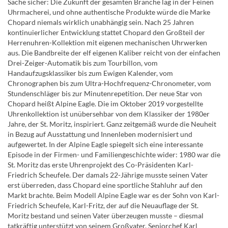
Sache sicher: Die Zukunft der gesamten Branche lag in der Feinen
Uhrmacherei, und ohne authentische Produkte würde die Marke
Chopard niemals wirklich unabhängig sein. Nach 25 Jahren
kontinuierlicher Entwicklung stattet Chopard den Großteil der
Herrenuhren-Kollektion mit eigenen mechanischen Uhrwerken
aus. Die Bandbreite der elf eigenen Kaliber reicht von der einfachen
Drei-Zeiger-Automatik bis zum Tourbillon, vom
Handaufzugsklassiker bis zum Ewigen Kalender, vom
Chronographen bis zum Ultra-Hochfrequenz-Chronometer, vom
Stundenschläger bis zur Minutenrepetition. Der neue Star von
Chopard heißt Alpine Eagle. Die im Oktober 2019 vorgestellte
Uhrenkollektion ist unübersehbar von dem Klassiker der 1980er
Jahre, der St. Moritz, inspiriert. Ganz zeitgemäß wurde die Neuheit
in Bezug auf Ausstattung und Innenleben modernisiert und
aufgewertet. In der Alpine Eagle spiegelt sich eine interessante
Episode in der Firmen- und Familiengeschichte wider: 1980 war die
St. Moritz das erste Uhrenprojekt des Co-Präsidenten Karl-
Friedrich Scheufele. Der damals 22-Jährige musste seinen Vater
erst überreden, dass Chopard eine sportliche Stahluhr auf den
Markt brachte. Beim Modell Alpine Eagle war es der Sohn von Karl-
Friedrich Scheufele, Karl-Fritz, der auf die Neuauflage der St.
Moritz bestand und seinen Vater überzeugen musste – diesmal
tatkräftig unterstützt von seinem Großvater, Seniorchef Karl