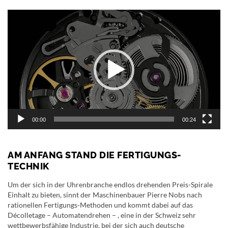
Video-
Player
00:00
00:24
AM ANFANG STAND DIE FERTIGUNGS-
TECHNIK
Um der sich in der Uhrenbranche endlos drehenden Preis-Spirale
Einhalt zu bieten, sinnt der Maschinenbauer Pierre Nobs nach
rationellen Fertigungs-Methoden und kommt dabei auf das
Décolletage – Automatendrehen – , eine in der Schweiz sehr
wettbewerbsfähige Industrie, bei der sich auch deutsche