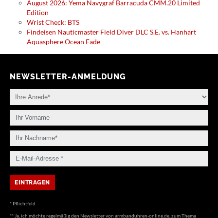
August 2026: Yema Navygraf Barracuda CMM.20 Limited
Edition
Wrist Check: BTS
Findeisen Nauticmaster Field Diver DLC S.E. vs. Hanhart
Aquasphere Ocean Fade
NEWSLETTER-ANMELDUNG
* Pflichtfeld
** Ja, ich möchte regelmäßig den Newsletter von armbanduhren-online.de, zum Thema