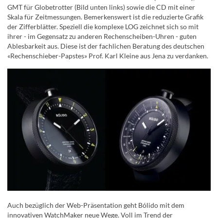
GMT für Globetrotter (Bild unten links) sowie die CD mit einer
Skala für Zeitmessungen. Bemerkenswert ist die reduzierte Grafik
der Zifferblätter. Speziell die komplexe LOG zeichnet sich so mit
ihrer - im Gegensatz zu anderen Rechenscheiben-Uhren - guten
Ablesbarkeit aus. Diese ist der fachlichen Beratung des deutschen
«Rechenschieber-Papstes» Prof. Karl Kleine aus Jena zu verdanken.
Auch bezüglich der Web-Präsentation geht Bólido mit dem
innovativen WatchMaker neue Wege. Voll im Trend der