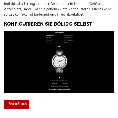
Individualis-ierung kann der Besucher sein Modell – Gehäuse,
Zifferblatt, Band – nach eigenem Gusto konfigurieren. Dieses wird
sofort korrekt mit Lieferzeit und Preis abgebildet.
KONFIGURIEREN SIE BÓLIDO SELBST
ZU BÓLIDO