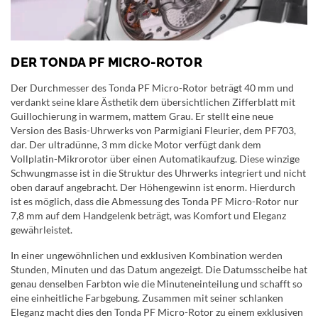
DER TONDA PF MICRO-ROTOR
Der Durchmesser des Tonda PF Micro-Rotor beträgt 40 mm und
verdankt seine klare Ästhetik dem übersichtlichen Zifferblatt mit
Guillochierung in warmem, mattem Grau. Er stellt eine neue
Version des Basis-Uhrwerks von Parmigiani Fleurier, dem PF703,
dar. Der ultradünne, 3 mm dicke Motor verfügt dank dem
Vollplatin-Mikrorotor über einen Automatikaufzug. Diese winzige
Schwungmasse ist in die Struktur des Uhrwerks integriert und nicht
oben darauf angebracht. Der Höhengewinn ist enorm. Hierdurch
ist es möglich, dass die Abmessung des Tonda PF Micro-Rotor nur
7,8 mm auf dem Handgelenk beträgt, was Komfort und Eleganz
gewährleistet.
In einer ungewöhnlichen und exklusiven Kombination werden
Stunden, Minuten und das Datum angezeigt. Die Datumsscheibe hat
genau denselben Farbton wie die Minuteneinteilung und schafft so
eine einheitliche Farbgebung. Zusammen mit seiner schlanken
Eleganz macht dies den Tonda PF Micro-Rotor zu einem exklusiven