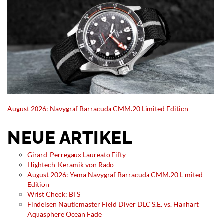
August 2026: Navygraf Barracuda CMM.20 Limited Edition
NEUE ARTIKEL
Girard-Perregaux Laureato Fifty
Hightech-Keramik von Rado
August 2026: Yema Navygraf Barracuda CMM.20 Limited
Edition
Wrist Check: BTS
Findeisen Nauticmaster Field Diver DLC S.E. vs. Hanhart
Aquasphere Ocean Fade