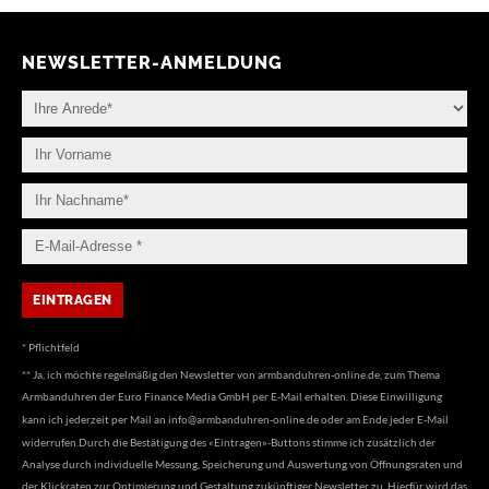
NEWSLETTER-ANMELDUNG
* Pflichtfeld
** Ja, ich möchte regelmäßig den Newsletter von armbanduhren-online.de, zum Thema
Armbanduhren der Euro Finance Media GmbH per E-Mail erhalten. Diese Einwilligung
kann ich jederzeit per Mail an
info@armbanduhren-online.de
oder am Ende jeder E-Mail
widerrufen.Durch die Bestätigung des «Eintragen»-Buttons stimme ich zusätzlich der
Analyse durch individuelle Messung, Speicherung und Auswertung von Öffnungsraten und
der Klickraten zur Optimierung und Gestaltung zukünftiger Newsletter zu. Hierfür wird das