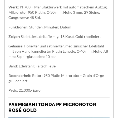
Werk:
PF703 – Manufakturwerk mit automatischem Aufzug,
Mikrorotor 950 Platin; Ø 30 mm, Höhe 3 mm; 29 Steine;
Gangreserve 48 Std.
Funktionen:
Stunden, Minuten; Datum
Zeiger:
Skelettiert, deltaförmig; 18 Karat Gold rhodiniert
Gehäuse:
Polierter und satinierter, medizinischer Edelstahl
mit von Hand kannelierter Platin Lünette, Ø 40 mm, Höhe 7,8
mm; Saphirglasboden; 10 bar
Band:
Edelstahl; Faltschließe
Besonderheit:
Rotor: 950 Platin Mikrorotor– Grain d'Orge
guillochiert
Preis:
21.000,- Euro
PARMIGIANI TONDA PF MICROROTOR
ROSÉ GOLD