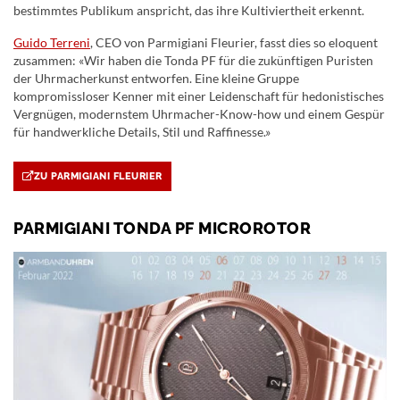
bestimmtes Publikum anspricht, das ihre Kultiviertheit erkennt.
Guido Terreni
, CEO von Parmigiani Fleurier, fasst dies so eloquent
zusammen: «Wir haben die Tonda PF für die zukünftigen Puristen
der Uhrmacherkunst entworfen. Eine kleine Gruppe
kompromissloser Kenner mit einer Leidenschaft für hedonistisches
Vergnügen, modernstem Uhrmacher-Know-how und einem Gespür
für handwerkliche Details, Stil und Raffinesse.»
ZU PARMIGIANI FLEURIER
PARMIGIANI TONDA PF MICROROTOR