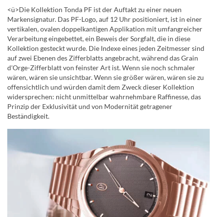
<ü>Die Kollektion Tonda PF ist der Auftakt zu einer neuen
Markensignatur. Das PF-Logo, auf 12 Uhr positioniert, ist in einer
vertikalen, ovalen doppelkantigen Applikation mit umfangreicher
Verarbeitung eingebettet, ein Beweis der Sorgfalt, die in diese
Kollektion gesteckt wurde. Die Indexe eines jeden Zeitmesser sind
auf zwei Ebenen des Zifferblatts angebracht, während das Grain
d'Orge-Zifferblatt von feinster Art ist. Wenn sie noch schmaler
wären, wären sie unsichtbar. Wenn sie größer wären, wären sie zu
offensichtlich und würden damit dem Zweck dieser Kollektion
widersprechen: nicht unmittelbar wahrnehmbare Raffinesse, das
Prinzip der Exklusivität und von Modernität getragener
Beständigkeit.