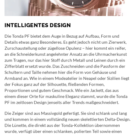
INTELLIGENTES DESIGN
Die Tonda PF bietet dem Auge in Bezug auf Aufbau, Form und
Details etwas ganz Besonderes. Es geht jedoch nicht um Zierwerk,
Zurschaustellung oder zügellose Opulenz – hier kommt ein reifer,
an die Schneiderkunst angelehnter Ansatz an die Uhrmacherkunst
zum Tragen, nur das hier Stoff durch Metall und Leinen durch ein
Zifferblatt ersetzt wurde. Das Zuschneiden und die Passform der
Schultern und Taille nehmen hier die Form von Gehäuse und
Armband an. Wie in einem Modeatelier in Neapel oder Sizilien liegt
der Fokus ganz auf der Silhouette, fließenden Formen,
Proportionen und gutem Geschmack. Wie ein Jackett, das aus
einem dieser Orte für maskuline Eleganz stammt, wurde die Tonda
PF im zeitlosen Design jenseits aller Trends maßgeschneidert.
Die Zeiger sind aus Massivgold gefertigt. Sie sind schlank und lang
und kommen in einem vollständig neuen skelettierten Delta-Design.
Die Lünette, die direkt aus der Tonda-Kollektion übernommen
wurde, verfügt über einen schlanken, polierten Teil sowie einen