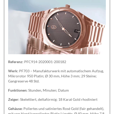
Referenz:
PFC914-2020001-200182
Werk:
PF703 – Manufakturwerk mit automatischem Aufzug,
Mikrorotor 950 Platin; Ø 30 mm, Höhe 3 mm; 29 Steine;
Gangreserve 48 Std.
Funktionen:
Stunden, Minuten; Datum
Zeiger:
Skelettiert, deltaförmig; 18 Karat Gold rhodiniert
Gehäuse:
Poliertes und satiniertes Rosé Gold (fair gehandelt),
mit von Hand kannelierter Platin Lünette, Ø 40 mm, Höhe 7,8