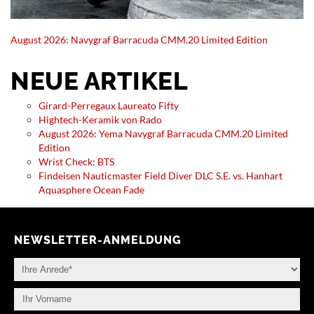
August 2026: Navygraf Barracuda CMM.20 Limited Edition
NEUE ARTIKEL
Girard-Perregaux Laureato Fifty
Hightech-Keramik von Rado
August 2026: Yema Navygraf Barracuda CMM.20 Limited
Edition
Wrist Check: BTS
Findeisen Nauticmaster Field Diver DLC S.E. vs. Hanhart
Aquasphere Ocean Fade
NEWSLETTER-ANMELDUNG