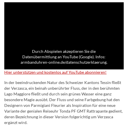
Durch Abspielen akzeptieren Sie die
Datenübermittlung an YouTube (Google). Infos:
armbanduhren-online.de/datenschutzerklaerung.
Hier unterstützen und kostenlos auf YouTube abonnieren!
In der beeindruckenden Natur des Schweizer Kantons Tessin fließt
der Verzasca, ein beinah unberührter Fluss, der in den berühmten
Lago Maggiore fließt und durch sein grünes Wasser eine ganz
besondere Magie ausübt. Der Fluss und seine Farbgebung hat den
Designern von Parmigiani Fleurier als Inspiration für eine neue
Variante der genialen Reiseuhr Tonda PF GMT Rattrapante gedient,
deren Bezeichnung in dieser Version folgerichtig um Verzasca
ergänzt wird.