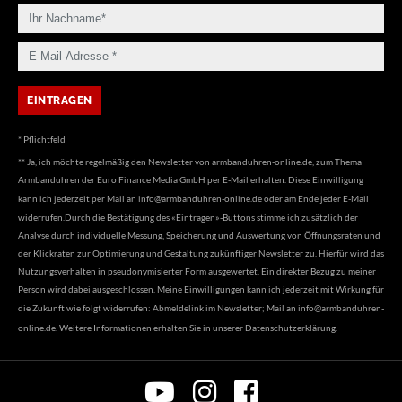
* Pflichtfeld
** Ja, ich möchte regelmäßig den Newsletter von armbanduhren-online.de, zum Thema
Armbanduhren der Euro Finance Media GmbH per E-Mail erhalten. Diese Einwilligung
kann ich jederzeit per Mail an
info@armbanduhren-online.de
oder am Ende jeder E-Mail
widerrufen.Durch die Bestätigung des «Eintragen»-Buttons stimme ich zusätzlich der
Analyse durch individuelle Messung, Speicherung und Auswertung von Öffnungsraten und
der Klickraten zur Optimierung und Gestaltung zukünftiger Newsletter zu. Hierfür wird das
Nutzungsverhalten in pseudonymisierter Form ausgewertet. Ein direkter Bezug zu meiner
Person wird dabei ausgeschlossen. Meine Einwilligungen kann ich jederzeit mit Wirkung für
die Zukunft wie folgt widerrufen: Abmeldelink im Newsletter; Mail an
info@armbanduhren-
online.de
. Weitere Informationen erhalten Sie in unserer
Datenschutzerklärung
.