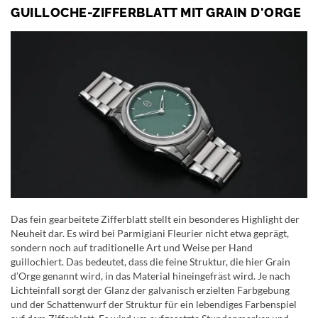
GUILLOCHE-ZIFFERBLATT MIT GRAIN D'ORGE
Das fein gearbeitete Zifferblatt stellt ein besonderes Highlight der
Neuheit dar. Es wird bei Parmigiani Fleurier nicht etwa geprägt,
sondern noch auf traditionelle Art und Weise per Hand
guillochiert. Das bedeutet, dass die feine Struktur, die hier Grain
d’Orge genannt wird, in das Material hineingefräst wird. Je nach
Lichteinfall sorgt der Glanz der galvanisch erzielten Farbgebung
und der Schattenwurf der Struktur für ein lebendiges Farbenspiel