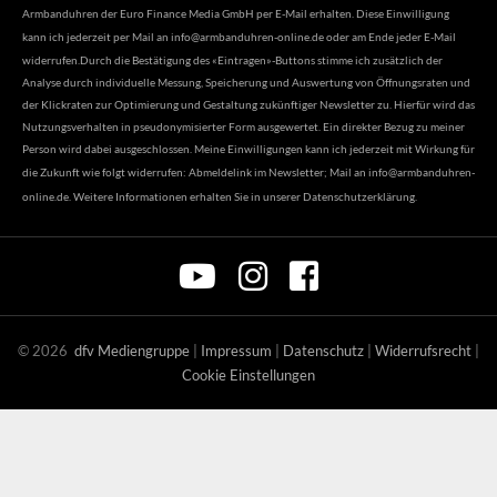
Armbanduhren der Euro Finance Media GmbH per E-Mail erhalten. Diese Einwilligung
kann ich jederzeit per Mail an
info@armbanduhren-online.de
oder am Ende jeder E-Mail
widerrufen.Durch die Bestätigung des «Eintragen»-Buttons stimme ich zusätzlich der
Analyse durch individuelle Messung, Speicherung und Auswertung von Öffnungsraten und
der Klickraten zur Optimierung und Gestaltung zukünftiger Newsletter zu. Hierfür wird das
Nutzungsverhalten in pseudonymisierter Form ausgewertet. Ein direkter Bezug zu meiner
Person wird dabei ausgeschlossen. Meine Einwilligungen kann ich jederzeit mit Wirkung für
die Zukunft wie folgt widerrufen: Abmeldelink im Newsletter; Mail an
info@armbanduhren-
online.de
. Weitere Informationen erhalten Sie in unserer
Datenschutzerklärung
.
©
2026
dfv Mediengruppe
|
Impressum
|
Datenschutz
|
Widerrufsrecht
|
Cookie Einstellungen