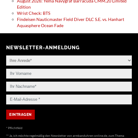
August 2026: Yema Navygraf Barracuda CMM.20 Limited
Edition
Wrist Check: BTS
Findeisen Nauticmaster Field Diver DLC S.E. vs. Hanhart
Aquasphere Ocean Fade
NEWSLETTER-ANMELDUNG
* Pflichtfeld
** Ja, ich möchte regelmäßig den Newsletter von armbanduhren-online.de, zum Thema