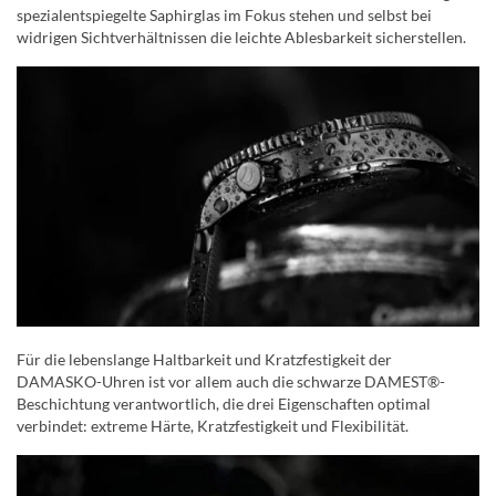
spezialentspiegelte Saphirglas im Fokus stehen und selbst bei
widrigen Sichtverhältnissen die leichte Ablesbarkeit sicherstellen.
Für die lebenslange Haltbarkeit und Kratzfestigkeit der
DAMASKO-Uhren ist vor allem auch die schwarze DAMEST®-
Beschichtung verantwortlich, die drei Eigenschaften optimal
verbindet: extreme Härte, Kratzfestigkeit und Flexibilität.