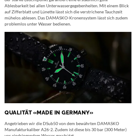
Ablesbarkeit bei allen Unterwassergegebenheiten. Mit einem Blick
auf Zifferblatt und Lünette lässt sich die verstrichene Tauchzeit
mühelos ablesen. Das DAMASKO-Kronensystem lässt sich zudem
problemlos unter Wasser bedienen.
QUALITÄT «MADE IN GERMANY»
Angetrieben wir die DSub50 von dem bewährten DAMASKO
Manufakturkaliber A26-2. Zudem ist diese bis 30 bar (300 Meter)
vor eindringendem Wasser geschützt.