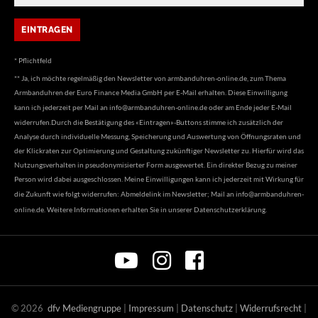
* Pflichtfeld
** Ja, ich möchte regelmäßig den Newsletter von armbanduhren-online.de, zum Thema
Armbanduhren der Euro Finance Media GmbH per E-Mail erhalten. Diese Einwilligung
kann ich jederzeit per Mail an
info@armbanduhren-online.de
oder am Ende jeder E-Mail
widerrufen.Durch die Bestätigung des «Eintragen»-Buttons stimme ich zusätzlich der
Analyse durch individuelle Messung, Speicherung und Auswertung von Öffnungsraten und
der Klickraten zur Optimierung und Gestaltung zukünftiger Newsletter zu. Hierfür wird das
Nutzungsverhalten in pseudonymisierter Form ausgewertet. Ein direkter Bezug zu meiner
Person wird dabei ausgeschlossen. Meine Einwilligungen kann ich jederzeit mit Wirkung für
die Zukunft wie folgt widerrufen: Abmeldelink im Newsletter; Mail an
info@armbanduhren-
online.de
. Weitere Informationen erhalten Sie in unserer
Datenschutzerklärung
.
©
2026
dfv Mediengruppe
|
Impressum
|
Datenschutz
|
Widerrufsrecht
|