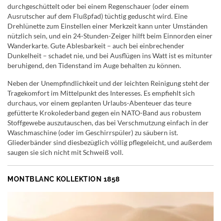
durchgeschüttelt oder bei einem Regenschauer (oder einem
Ausrutscher auf dem Flußpfad) tüchtig geduscht wird. Eine
Drehlünette zum Einstellen einer Merkzeit kann unter Umständen
nützlich sein, und ein 24-Stunden-Zeiger hilft beim Einnorden einer
Wanderkarte. Gute Ablesbarkeit – auch bei einbrechender
Dunkelheit – schadet nie, und bei Ausflügen ins Watt ist es mitunter
beruhigend, den Tidenstand im Auge behalten zu können.
Neben der Unempfindlichkeit und der leichten Reinigung steht der
Tragekomfort im Mittelpunkt des Interesses. Es empfiehlt sich
durchaus, vor einem geplanten Urlaubs-Abenteuer das teure
gefütterte Krokolederband gegen ein NATO-Band aus robustem
Stoffgewebe auszutauschen, das bei Verschmutzung einfach in der
Waschmaschine (oder im Geschirrspüler) zu säubern ist.
Gliederbänder sind diesbezüglich völlig pflegeleicht, und außerdem
saugen sie sich nicht mit Schweiß voll.
MONTBLANC KOLLEKTION 1858