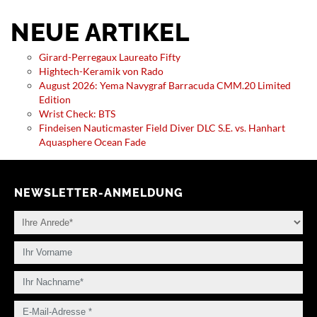
NEUE ARTIKEL
Girard-Perregaux Laureato Fifty
Hightech-Keramik von Rado
August 2026: Yema Navygraf Barracuda CMM.20 Limited
Edition
Wrist Check: BTS
Findeisen Nauticmaster Field Diver DLC S.E. vs. Hanhart
Aquasphere Ocean Fade
NEWSLETTER-ANMELDUNG