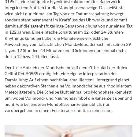
3195 ist eine komplette Eigenkonstruktion mit ins Räderwerk
integriertem Antrieb für die Mondphasenanzeige. Das heißt, sie
wird nicht nur einmal am Tag von der Datumsschaltung bewegt,
sondern steht permanent im Kraftfluss des Uhrwerks und kommt
damit auf die sagenhaft geringe Gangabweichung von nur einem Tag
in 122 Jahren. Eine einfache Schaltung im 12- oder 24-Stunden-
Rhythmus kumuliert über die Monate eine erkleckliche
Abweichung vom tatsächlichen Mondzyklus, der sich mit seinen 29
Tagen, 12 Stunden, 44 Minuten und 3 Sekunden nun einmal nicht
durch 12 bzw. 24 teilen lässt.
Der freie Antrieb der Mondscheibe auf dem Zifferblatt der Rolex
Cellini Ref. 50535 ermöglicht eine eigene Interpretation der
Darstellung: Auf einem nachtblau emaillierten Hintergrund glänzt
neben dekorativen Sternen eine Vollmondscheibe aus rhodiniertem
Meteoritgestein. Die Scheibe läuft einmal pro Mondphase komplett
um, wobei Vollmond- und Neumondsymbol die ganze Zeit über und
nicht, wie bei anderen Mondphasenanzeigen üblich, nur
vorübergehend in einem Fensterausschnitt zu sehen sind.