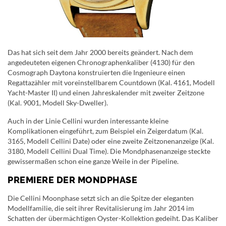
Das hat sich seit dem Jahr 2000 bereits geändert. Nach dem
angedeuteten eigenen Chronographenkaliber (4130) für den
Cosmograph Daytona konstruierten die Ingenieure einen
Regattazähler mit voreinstellbarem Countdown (Kal. 4161, Modell
Yacht-Master II) und einen Jahreskalender mit zweiter Zeitzone
(Kal. 9001, Modell Sky-Dweller).
Auch in der Linie Cellini wurden interessante kleine
Komplikationen eingeführt, zum Beispiel ein Zeigerdatum (Kal.
3165, Modell Cellini Date) oder eine zweite Zeitzonenanzeige (Kal.
3180, Modell Cellini Dual Time). Die Mondphasenanzeige steckte
gewissermaßen schon eine ganze Weile in der Pipeline.
PREMIERE DER MONDPHASE
Die Cellini Moonphase setzt sich an die Spitze der eleganten
Modellfamilie, die seit ihrer Revitalisierung im Jahr 2014 im
Schatten der übermächtigen Oyster-Kollektion gedeiht. Das Kaliber