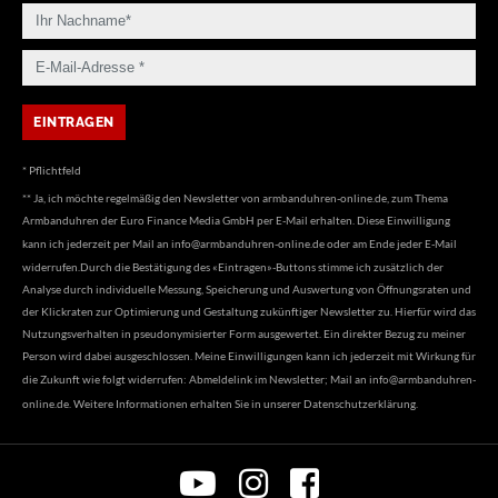
* Pflichtfeld
** Ja, ich möchte regelmäßig den Newsletter von armbanduhren-online.de, zum Thema
Armbanduhren der Euro Finance Media GmbH per E-Mail erhalten. Diese Einwilligung
kann ich jederzeit per Mail an
info@armbanduhren-online.de
oder am Ende jeder E-Mail
widerrufen.Durch die Bestätigung des «Eintragen»-Buttons stimme ich zusätzlich der
Analyse durch individuelle Messung, Speicherung und Auswertung von Öffnungsraten und
der Klickraten zur Optimierung und Gestaltung zukünftiger Newsletter zu. Hierfür wird das
Nutzungsverhalten in pseudonymisierter Form ausgewertet. Ein direkter Bezug zu meiner
Person wird dabei ausgeschlossen. Meine Einwilligungen kann ich jederzeit mit Wirkung für
die Zukunft wie folgt widerrufen: Abmeldelink im Newsletter; Mail an
info@armbanduhren-
online.de
. Weitere Informationen erhalten Sie in unserer
Datenschutzerklärung
.