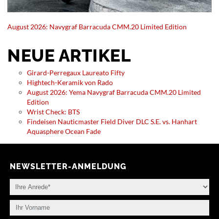
August 2026: Navygraf Barracuda CMM.20 Limited Edition
NEUE ARTIKEL
Girard-Perregaux Laureato Fifty
Hightech-Keramik von Rado
August 2026: Yema Navygraf Barracuda CMM.20 Limited
Edition
Wrist Check: BTS
Findeisen Nauticmaster Field Diver DLC S.E. vs. Hanhart
Aquasphere Ocean Fade
NEWSLETTER-ANMELDUNG