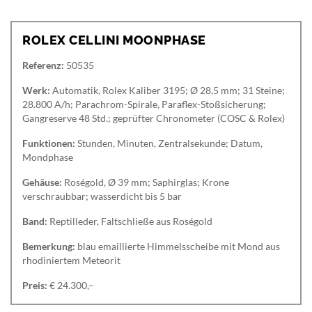
ROLEX CELLINI MOONPHASE
Referenz:
50535
Werk:
Automatik, Rolex Kaliber 3195; Ø 28,5 mm; 31 Steine;
28.800 A/h; Parachrom-Spirale, Paraflex-Stoßsicherung;
Gangreserve 48 Std.; geprüfter Chronometer (COSC & Rolex)
Funktionen:
Stunden, Minuten, Zentralsekunde; Datum,
Mondphase
Gehäuse:
Roségold, Ø 39 mm; Saphirglas; Krone
verschraubbar; wasserdicht bis 5 bar
Band:
Reptilleder, Faltschließe aus Roségold
Bemerkung:
blau emaillierte Himmelsscheibe mit Mond aus
rhodiniertem Meteorit
Preis:
€ 24.300,–