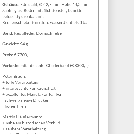
Gehäuse:
Edelstahl, Ø 42,7 mm, Höhe 14,3 mm;
Saphirglas; Boden mit Sichtfenster; Lünette
beidseitig drehbar, mit
Rechenschieberfunktion; wasserdicht bis 3 bar
Band:
Reptilleder, Dornschließe
Gewicht:
94 g
Preis:
€ 7700,‒
Variante:
mit Edelstahl-Gliederband (€ 8300,‒)
Peter Braun:
+ tolle Verarbeitung
+ interessante Funktionalität
+ exzellentes Manufakturkaliber
- schwergängige Drücker
- hoher Preis
Martin Häußermann:
+ nahe am historischen Vorbild
+ saubere Verarbeitung