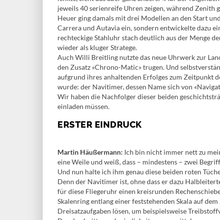
jeweils 40 serienreife Uhren zeigen, während Zenith g
Heuer ging damals mit drei Modellen an den Start un
Carrera und Autavia ein, sondern entwickelte dazu ei
rechteckige Stahluhr stach deutlich aus der Menge de
wieder als kluger Stratege.
Auch Willi Breitling nutzte das neue Uhrwerk zur L
den Zusatz «Chrono-Matic» trugen. Und selbstverstän
aufgrund ihres anhaltenden Erfolges zum Zeitpunkt 
wurde: der Navitimer, dessen Name sich von «Navigati
Wir haben die Nachfolger dieser beiden geschichtstr
einladen müssen.
ERSTER EINDRUCK
Martin Häußermann:
Ich bin nicht immer nett zu mei
eine Weile und weiß, dass – mindestens – zwei Begrif
Und nun halte ich ihm genau diese beiden roten Tüche
Denn der Navitimer ist, ohne dass er dazu Halbleitert
für diese Fliegeruhr einen kreisrunden Rechenschieb
Skalenring entlang einer feststehenden Skala auf dem 
Dreisatzaufgaben lösen, um beispielsweise Treibstoff