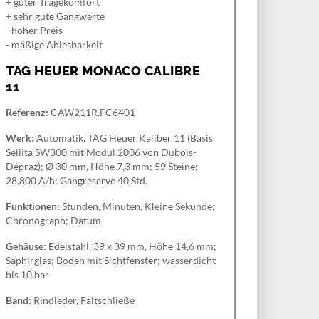
+ guter Tragekomfort
+ sehr gute Gangwerte
- hoher Preis
- mäßige Ablesbarkeit
TAG HEUER MONACO CALIBRE
11
Referenz:
CAW211R.FC6401
Werk:
Automatik, TAG Heuer Kaliber 11 (Basis
Sellita SW300 mit Modul 2006 von Dubois-
Dépraz); Ø 30 mm, Höhe 7,3 mm; 59 Steine;
28.800 A/h; Gangreserve 40 Std.
Funktionen:
Stunden, Minuten, Kleine Sekunde;
Chronograph; Datum
Gehäuse:
Edelstahl, 39 x 39 mm, Höhe 14,6 mm;
Saphirglas; Boden mit Sichtfenster; wasserdicht
bis 10 bar
Band:
Rindleder, Faltschließe