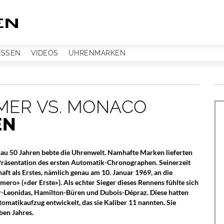
ISSEN
VIDEOS
UHRENMARKEN
IMER VS. MONACO
EN
nau 50 Jahren bebte die Uhrenwelt. Namhafte Marken lieferten
 Präsentation des ersten Automatik-Chronographen. Seinerzeit
haft als Erstes, nämlich genau am 10. Januar 1969, an die
ero» («der Erste»). Als echter Sieger dieses Rennens fühlte sich
er-Leonidas, Hamilton-Büren und Dubois-Dépraz. Diese hatten
matikaufzug entwickelt, das sie Kaliber 11 nannten. Sie
ben Jahres.