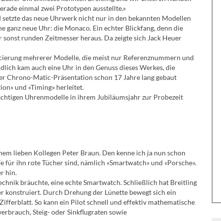
erade einmal zwei Prototypen ausstellte.»
d setzte das neue Uhrwerk nicht nur in den bekannten Modellen
ne ganz neue Uhr: die Monaco. Ein echter Blickfang, denn die
r sonst runden Zeitmesser heraus. Da zeigte sich Jack Heuer
ancierung mehrerer Modelle, die meist nur Referenznummern und
dlich kam auch eine Uhr in den Genuss dieses Werkes, die
der Chrono-Matic-Präsentation schon 17 Jahre lang gebaut
on» und «Timing» herleitet.
ächtigen Uhrenmodelle in ihrem Jubiläumsjahr zur Probezeit
nem lieben Kollegen Peter Braun. Den kenne ich ja nun schon
fe für ihn rote Tücher sind, nämlich «Smartwatch» und «Porsche».
r hin.
echnik bräuchte, eine echte Smartwatch. Schließlich hat Breitling
er konstruiert. Durch Drehung der Lünette bewegt sich ein
Zifferblatt. So kann ein Pilot schnell und effektiv mathematische
verbrauch, Steig- oder Sinkflugraten sowie