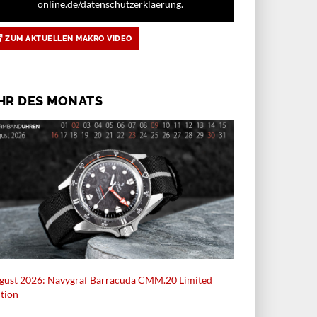
online.de/datenschutzerklaerung.
ZUM AKTUELLEN MAKRO VIDEO
HR DES MONATS
gust 2026: Navygraf Barracuda CMM.20 Limited
ition