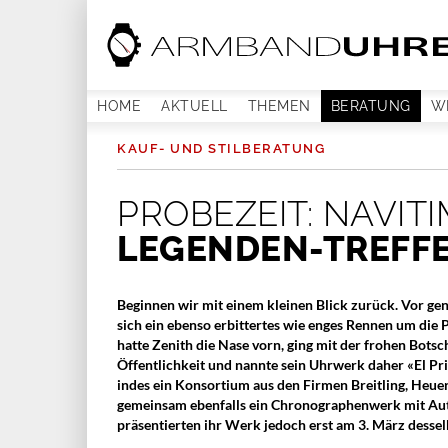
HOME
AKTUELL
THEMEN
BERATUNG
W
KAUF- UND STILBERATUNG
PROBEZEIT: NAVIT
LEGENDEN-TREFF
Beginnen wir mit einem kleinen Blick zurück. Vor ge
sich ein ebenso erbittertes wie enges Rennen um die
hatte Zenith die Nase vorn, ging mit der frohen Botsc
Öffentlichkeit und nannte sein Uhrwerk daher «El Prim
indes ein Konsortium aus den Firmen Breitling, Heu
gemeinsam ebenfalls ein Chronographenwerk mit Auto
präsentierten ihr Werk jedoch erst am 3. März dessel