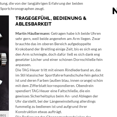
ung, die von der langjährigen Erfahrung der beiden
 Sportchronographen zeugt.
TRAGEGEFÜHL, BEDIENUNG &
ABLESBARKEIT
Martin Häußermann:
Getragen habe ich beide Uhren
sehr gern, weil beide angenehm am Arm liegen. Zwar
brauchte das im oberen Bereich aufgedoppelte
Krokoband der Breitling einige Zeit, bis es sich eng an
den Arm schmiegte, doch dafür ließ es sich dank eng
gesetzter Löcher und einer schönen Dornschließe fein
anpassen.
Die TAG Heuer tritt mit einem Rindlederband an, das
im Stil klassischer Sportfahrerhandschuhe fein gelocht
ist und deren Farben (außen blau, innen orange) schön
mit dem Zifferblatt korrespondieren. Obendrein
spendiert TAG Heuer eine Faltschließe, die ein
gewisses Sicherheitsplus beim An- und Ablegen der
Uhr darstellt, bei der Längeneinstellung allerdings
fummelig zu bedienen ist und aufgrund ihrer
Konstruktion etwas aufträgt.
r B01
Die Bedienung der Chronographendrücker der