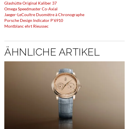
Glashütte Original Kaliber 37
Omega Speedmaster Co-Axial
Jaeger-LeCoultre Duomètre à Chronographe
Porsche Design Indicator P'6910
Montblanc ehrt Rieussec
ÄHNLICHE ARTIKEL