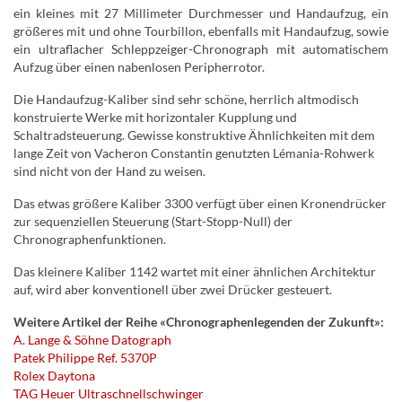
ein kleines mit 27 Millimeter Durchmesser und Handaufzug, ein
größeres mit und ohne Tourbillon, ebenfalls mit Handaufzug, sowie
ein ultraflacher Schleppzeiger-Chronograph mit automatischem
Aufzug über einen nabenlosen Peripherrotor.
Die Handaufzug-Kaliber sind sehr schöne, herrlich altmodisch
konstruierte Werke mit horizontaler Kupplung und
Schaltradsteuerung. Gewisse konstruktive Ähnlichkeiten mit dem
lange Zeit von Vacheron Constantin genutzten Lémania-Rohwerk
sind nicht von der Hand zu weisen.
Das etwas größere Kaliber 3300 verfügt über einen Kronendrücker
zur sequenziellen Steuerung (Start-Stopp-Null) der
Chronographenfunktionen.
Das kleinere Kaliber 1142 wartet mit einer ähnlichen Architektur
auf, wird aber konventionell über zwei Drücker gesteuert.
Weitere Artikel der Reihe «Chronographenlegenden der Zukunft»:
A. Lange & Söhne Datograph
Patek Philippe Ref. 5370P
Rolex Daytona
TAG Heuer Ultraschnellschwinger