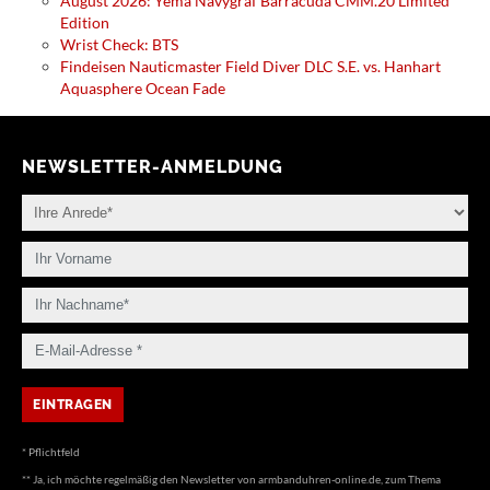
August 2026: Yema Navygraf Barracuda CMM.20 Limited
Edition
Wrist Check: BTS
Findeisen Nauticmaster Field Diver DLC S.E. vs. Hanhart
Aquasphere Ocean Fade
NEWSLETTER-ANMELDUNG
* Pflichtfeld
** Ja, ich möchte regelmäßig den Newsletter von armbanduhren-online.de, zum Thema