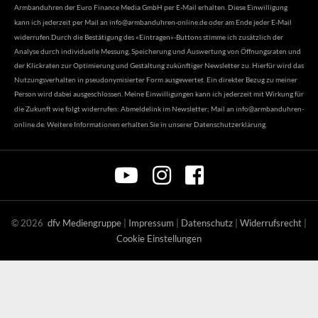
Armbanduhren der Euro Finance Media GmbH per E-Mail erhalten. Diese Einwilligung
kann ich jederzeit per Mail an
info@armbanduhren-online.de
oder am Ende jeder E-Mail
widerrufen.Durch die Bestätigung des «Eintragen»-Buttons stimme ich zusätzlich der
Analyse durch individuelle Messung, Speicherung und Auswertung von Öffnungsraten und
der Klickraten zur Optimierung und Gestaltung zukünftiger Newsletter zu. Hierfür wird das
Nutzungsverhalten in pseudonymisierter Form ausgewertet. Ein direkter Bezug zu meiner
Person wird dabei ausgeschlossen. Meine Einwilligungen kann ich jederzeit mit Wirkung für
die Zukunft wie folgt widerrufen: Abmeldelink im Newsletter; Mail an
info@armbanduhren-
online.de
. Weitere Informationen erhalten Sie in unserer
Datenschutzerklärung
.
©
2026
dfv Mediengruppe
|
Impressum
|
Datenschutz
|
Widerrufsrecht
|
Cookie Einstellungen