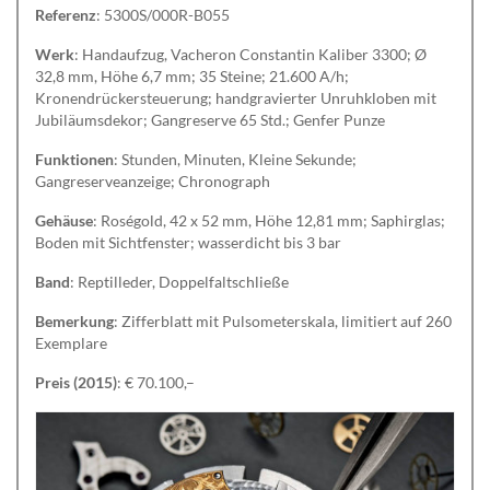
Referenz
: 5300S/000R-B055
Werk
: Handaufzug, Vacheron Constantin Kaliber 3300; Ø
32,8 mm, Höhe 6,7 mm; 35 Steine; 21.600 A/h;
Kronendrückersteuerung; handgravierter Unruhkloben mit
Jubiläumsdekor; Gangreserve 65 Std.; Genfer Punze
Funktionen
: Stunden, Minuten, Kleine Sekunde;
Gangreserveanzeige; Chronograph
Gehäuse
: Roségold, 42 x 52 mm, Höhe 12,81 mm; Saphirglas;
Boden mit Sichtfenster; wasserdicht bis 3 bar
Band
: Reptilleder, Doppelfaltschließe
Bemerkung
: Zifferblatt mit Pulsometerskala, limitiert auf 260
Exemplare
Preis (2015)
: € 70.100,–