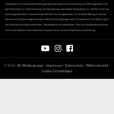
Analyse durch individuelle Messung, Speicherung und Auswertung von Öffnungsraten und
der Klickraten zur Optimierung und Gestaltung zukünftiger Newsletter zu. Hierfür wird das
Nutzungsverhalten in pseudonymisierter Form ausgewertet. Ein direkter Bezug zu meiner
Person wird dabei ausgeschlossen. Meine Einwilligungen kann ich jederzeit mit Wirkung für
die Zukunft wie folgt widerrufen: Abmeldelink im Newsletter; Mail an
info@armbanduhren-
online.de
. Weitere Informationen erhalten Sie in unserer
Datenschutzerklärung
.
©
2026
dfv Mediengruppe
|
Impressum
|
Datenschutz
|
Widerrufsrecht
|
Cookie Einstellungen