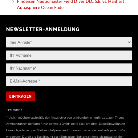
Findeisen Nauticmaster Field Diver DLC S.E. vs. Hanhart
Aquasphere Ocean Fade
NEWSLETTER-ANMELDUNG
* Pflichtfeld
** Ja, ich möchte regelmäßig den Newsletter von armbanduhren-online.de, zum Thema
Armbanduhren der Euro Finance Media GmbH per E-Mail erhalten. Diese Einwilligung
kann ich jederzeit per Mail an
info@armbanduhren-online.de
oder am Ende jeder E-Mail
widerrufen.Durch die Bestätigung des «Eintragen»-Buttons stimme ich zusätzlich der