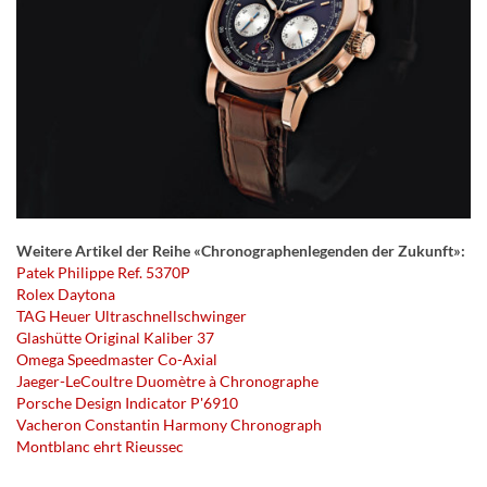
Weitere Artikel der Reihe «Chronographenlegenden der Zukunft»:
Patek Philippe Ref. 5370P
Rolex Daytona
TAG Heuer Ultraschnellschwinger
Glashütte Original Kaliber 37
Omega Speedmaster Co-Axial
Jaeger-LeCoultre Duomètre à Chronographe
Porsche Design Indicator P'6910
Vacheron Constantin Harmony Chronograph
Montblanc ehrt Rieussec