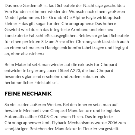
Das neue Gardemaß ist laut Scheufele der Nachfrage geschuldet:
Von Kunden sei immer wieder der Wunsch nach einem größeren
Modell gekommen. Der Grund: «Die Alpine Eagle wirkt optisch
kleiner – das gilt sogar für den Chronographen.» Das höhere
Gewicht wird durch das integrierte Armband und eine neu
konstruierte Faltschließe ausgeglichen. Beides sorge laut Scheufele
für einen perfekten Sitz am Arm: «Der Chronograph lässt sich auch
an einem schmaleren Handgelenk komfortabel tragen und liegt gut
an, ohne abzustehen.»
Beim Material setzt man wieder auf die exklusiv für Chopard
entwickelte Legierung Lucent Steel A223, die laut Chopard
besonders glänzend erscheine und zudem robuster als
herkömmlicher Edelstahl sei.
FEINE MECHANIK
So viel zu den äußeren Werten. Bei den inneren setzt man auf
bewährte Mechanik von Chopard Manufacture und bringt das
Automatikkaliber 03.05-C zu neuen Ehren. Das integrierte
Chronographenwerk mit Flyback-Mechanismus wurde 2006 zum
zehnjährigen Bestehen der Manufaktur in Fleurier vorgestellt.