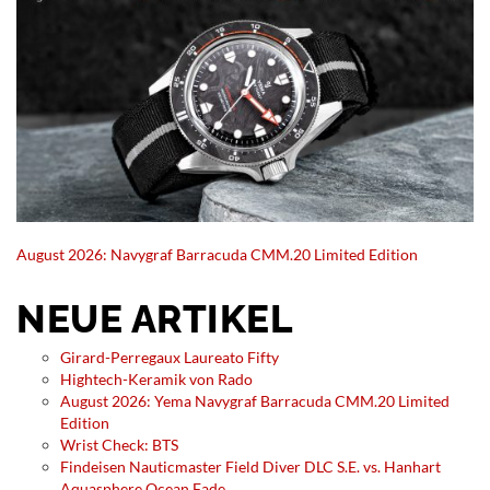
August 2026: Navygraf Barracuda CMM.20 Limited Edition
NEUE ARTIKEL
Girard-Perregaux Laureato Fifty
Hightech-Keramik von Rado
August 2026: Yema Navygraf Barracuda CMM.20 Limited
Edition
Wrist Check: BTS
Findeisen Nauticmaster Field Diver DLC S.E. vs. Hanhart
Aquasphere Ocean Fade