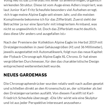
Völlig neu ist das Zifferblatt mit einer strahlenförmigen, organisch
wirkenden Struktur. Diese ist vom Auge eines Adlers inspiriert, was
laut Junior Karl-Fritz Scheufele besonders viel Aufsehen erregt.
«Ich trage meine Alpine Eagle seit einem Jahr, und die meisten
Komplimente bekomme ich für das Zifferblatt. Zuerst sieht der
Betrachter ja nur eine Sportuhr mit integriertem Armband, was
nicht so ungewöhnlich ist. Doch das Zifferblatt macht deutlich,
dass diese Uhr anders und ausgefallen ist.»
Nach der Premiere der Kollektion Alpine Eagle im Herbst 2019 mit
Dreizeigermodellen in zwei Gehäusegrößen (41 und 36 Millimeter),
jeweils ausgestattet mit Automatikwerk, folgt nun das neue Kapitel:
der Flyback-Chronograph Alpine Eagle XL Chrono. Er hat einen
vergrößerten Durchmesser, für den das charakteristische Design
entsprechend weiterentwickelt wurde.
NEUES GARDEMASS
Die Chronographendrücker wurden relativ weit nach außen gesetzt
und schließen direkt an den Kronenschutz an, der schlanker als bei
den Dreizeigervarianten ausfällt. Von diesem Facelift ist Karl-
Friedrich Scheufele überzeugt: «Die Uhr wirkt wie eine Skulptur
und ist aus jeder Perspektive interessant anzusehen.»