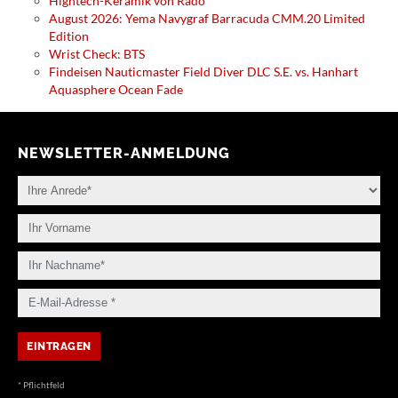
Hightech-Keramik von Rado
August 2026: Yema Navygraf Barracuda CMM.20 Limited
Edition
Wrist Check: BTS
Findeisen Nauticmaster Field Diver DLC S.E. vs. Hanhart
Aquasphere Ocean Fade
NEWSLETTER-ANMELDUNG
* Pflichtfeld