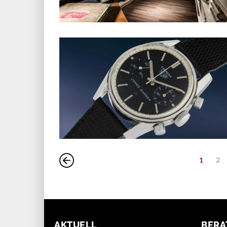
1
2
AKTUELL
BERA