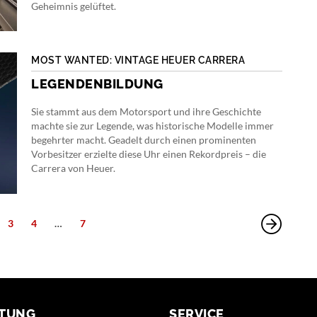
Geheimnis gelüftet.
MOST WANTED: VINTAGE HEUER CARRERA
LEGENDENBILDUNG
Sie stammt aus dem Motorsport und ihre Geschichte
machte sie zur Legende, was historische Modelle immer
begehrter macht. Geadelt durch einen prominenten
Vorbesitzer erzielte diese Uhr einen Rekordpreis – die
Carrera von Heuer.
3
4
…
7
TUNG
SERVICE