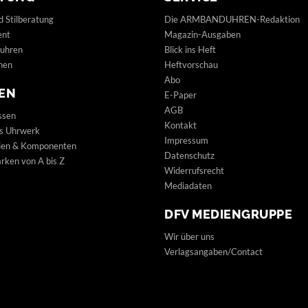
d Stilberatung
Die ARMBANDUHREN-Redaktion
ent
Magazin-Ausgaben
uhren
Blick ins Heft
hen
Heftvorschau
Abo
EN
E-Paper
AGB
ssen
Kontakt
s Uhrwerk
Impressum
lien & Komponenten
Datenschutz
ken von A bis Z
Widerrufsrecht
Mediadaten
DFV MEDIENGRUPPE
Wir über uns
Verlagsangaben/Contact