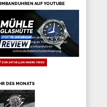
RMBANDUHREN AUF YOUTUBE
Durch Abspielen akzeptieren Sie die
Datenübermittlung an YouTube (Google).
Infos: armbanduhren-
online.de/datenschutzerklaerung.
ZUM AKTUELLEN MAKRO VIDEO
HR DES MONATS