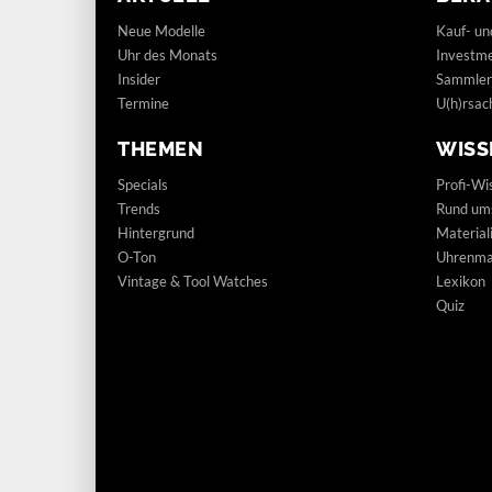
Neue Modelle
Kauf- un
Uhr des Monats
Investm
Insider
Sammler
Termine
U(h)rsac
THEMEN
WISS
Specials
Profi-Wi
Trends
Rund um
Hintergrund
Materia
O-Ton
Uhrenmar
Vintage & Tool Watches
Lexikon
Quiz