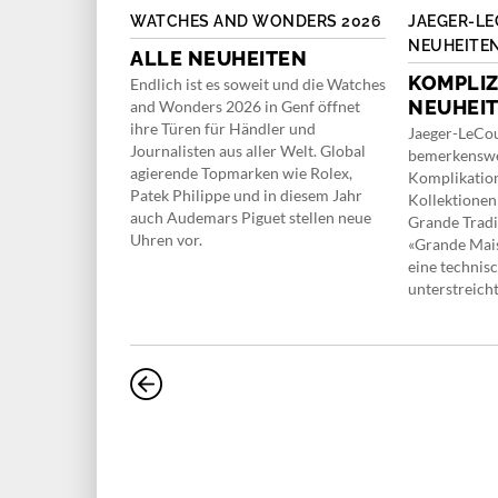
OKHOFF BIG
WATCHES AND WONDERS 2026
JAEGER-L
NEUHEITEN
ALLE NEUHEITEN
EARL
KOMPLIZ
Endlich ist es soweit und die Watches
NEUHEI
and Wonders 2026 in Genf öffnet
e Manufaktur
ihre Türen für Händler und
 Modelle mit
Jaeger-LeCou
Journalisten aus aller Welt. Global
 mit der Big
bemerkensw
agierende Topmarken wie Rolex,
frohe
Komplikatio
Patek Philippe und in diesem Jahr
Kollektionen
auch Audemars Piguet stellen neue
Grande Tradi
Uhren vor.
«Grande Mai
eine technis
unterstreicht