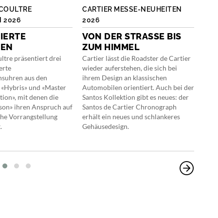
ECOULTRE
CARTIER MESSE-NEUHEITEN
LAN
 2026
2026
KAL
IERTE
VON DER STRASSE BIS Z
FE
TEN
UM HIMMEL
Mit 
Lang
ltre präsentiert drei
Cartier lässt die Roadster de Cartier
und 
erte
wieder auferstehen, die sich bei
Kale
nsuhren aus den
ihrem Design an klassischen
 «Hybris» und «Master
Automobilen orientiert. Auch bei der
tion», mit denen die
Santos Kollektion gibt es neues: der
son» ihren Anspruch auf
Santos de Cartier Chronograph
che Vorrangstellung
erhält ein neues und schlankeres
.
Gehäusedesign.