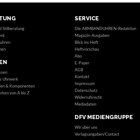
TUNG
SERVICE
d Stilberatung
Die ARMBANDUHREN-Redaktion
ent
Magazin-Ausgaben
uhren
Blick ins Heft
hen
Heftvorschau
Abo
EN
E-Paper
AGB
ssen
Kontakt
s Uhrwerk
Impressum
lien & Komponenten
Datenschutz
ken von A bis Z
Widerrufsrecht
Mediadaten
DFV MEDIENGRUPPE
Wir über uns
Verlagsangaben/Contact