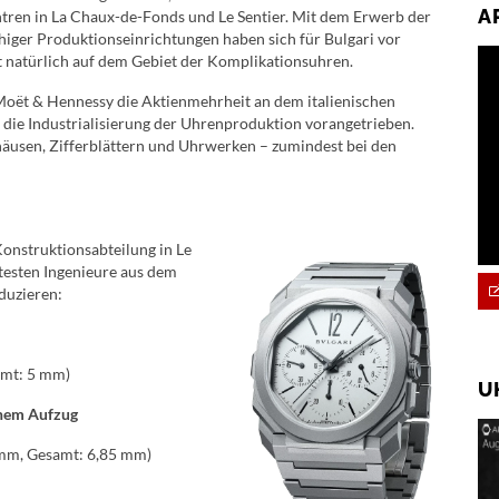
A
tren in La Chaux-de-Fonds und Le Sentier. Mit dem Erwerb der
iger Produktionseinrichtungen haben sich für Bulgari vor
t natürlich auf dem Gebiet der Komplikationsuhren.
 Moët & Hennessy die Aktienmehrheit an dem italienischen
die Industrialisierung der Uhrenproduktion vorangetrieben.
häusen, Zifferblättern und Uhrwerken – zumindest bei den
 Konstruktionsabteilung in Le
rtesten Ingenieure aus dem
duzieren:
amt: 5 mm)
U
chem Aufzug
 mm, Gesamt: 6,85 mm)