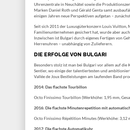
Uhrenzentrale in Neuchâtel sowie die Produktionszen
Marken Daniel Roth und Gérald Genta samt ausbaufäh
einigen Jahren neue Perspektiven aufgetan – zunächs
Seit sich 2011 der Luxusgüterkonzern Louis Vuitton,
Familienunternehmen gesichert hat, wurde aber auch 
Inzwischen ist Bulgari durch eigenes Fertigen von Ge
Herrenuhren – unabhängig von Zulieferern.
DIE ERFOLGE VON BULGARI
Besonders stolz ist man bei Bulgari vor allem auf die
Sentier, wo einige der talentiertesten und ambitionie
Vallée de Joux Bestleistungen am laufenden Band pro
2014: Das flachste Tourbillon
Octo Finissimo Tourbillon (Werkhöhe: 1,95 mm, Ges
2016: Die flachste Minutenrepetition mit automatis
Octo Finissimo Répétition Minutes (Werkhöhe: 3,12
2017: Die flachste Automatikuhr