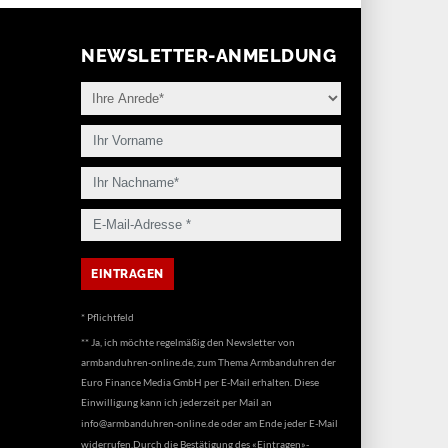
NEWSLETTER-ANMELDUNG
* Pflichtfeld
** Ja, ich möchte regelmäßig den Newsletter von
armbanduhren-online.de, zum Thema Armbanduhren der
Euro Finance Media GmbH per E-Mail erhalten. Diese
Einwilligung kann ich jederzeit per Mail an
info@armbanduhren-online.de
oder am Ende jeder E-Mail
widerrufen.Durch die Bestätigung des «Eintragen»-