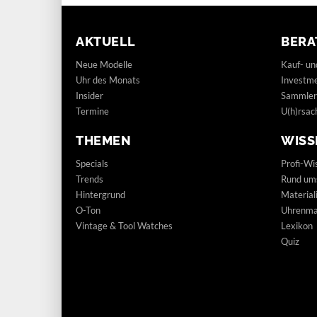
AKTUELL
BERA
Neue Modelle
Kauf- un
Uhr des Monats
Investm
Insider
Sammler
Termine
U(h)rsac
THEMEN
WISS
Specials
Profi-Wi
Trends
Rund um
Hintergrund
Materia
O-Ton
Uhrenmar
Vintage & Tool Watches
Lexikon
Quiz