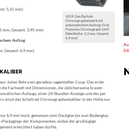
mt: 5,15 mm)
2019: Das flachste
Chronographenwerk mit
automatischem Aufzug; Octo
Finissimo Chronograph GMT
95 mm, Gesamt: 3,95 mm)
(Werkhöhe: 3,3 mm, Gesamt:
6,9 mm)
ischem Aufzug
Au
Ed
m, Gesamt: 6,9 mm)
KALIBER
ur Julien Behra ein geradezu sagenhafter Coup: Das erste
 die Fachwelt mit Dimensionen, die üblicherweise braven
tomatischen Aufzugs, einer 24-Stunden-Anzeige und des per
ers misst das Schaltrad-Chronographenkaliber in der Höhe nur
nur 6,9 mm hoch, gemessen vom Deckglas bis zum Bodenglas.
s «Packaging» der Komponenten, wobei der großzügige
ment erleichtert haben dürfte.