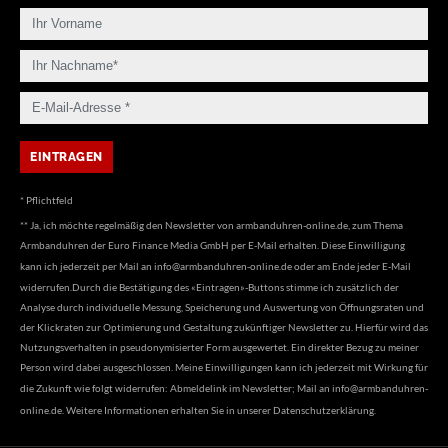
* Pflichtfeld
** Ja, ich möchte regelmäßig den Newsletter von armbanduhren-online.de, zum Thema
Armbanduhren der Euro Finance Media GmbH per E-Mail erhalten. Diese Einwilligung
kann ich jederzeit per Mail an
info@armbanduhren-online.de
oder am Ende jeder E-Mail
widerrufen.Durch die Bestätigung des «Eintragen»-Buttons stimme ich zusätzlich der
Analyse durch individuelle Messung, Speicherung und Auswertung von Öffnungsraten und
der Klickraten zur Optimierung und Gestaltung zukünftiger Newsletter zu. Hierfür wird das
Nutzungsverhalten in pseudonymisierter Form ausgewertet. Ein direkter Bezug zu meiner
Person wird dabei ausgeschlossen. Meine Einwilligungen kann ich jederzeit mit Wirkung für
die Zukunft wie folgt widerrufen: Abmeldelink im Newsletter; Mail an
info@armbanduhren-
online.de
. Weitere Informationen erhalten Sie in unserer
Datenschutzerklärung
.