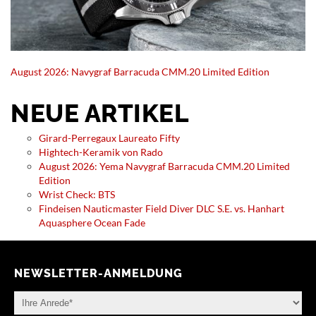
August 2026: Navygraf Barracuda CMM.20 Limited Edition
NEUE ARTIKEL
Girard-Perregaux Laureato Fifty
Hightech-Keramik von Rado
August 2026: Yema Navygraf Barracuda CMM.20 Limited
Edition
Wrist Check: BTS
Findeisen Nauticmaster Field Diver DLC S.E. vs. Hanhart
Aquasphere Ocean Fade
NEWSLETTER-ANMELDUNG