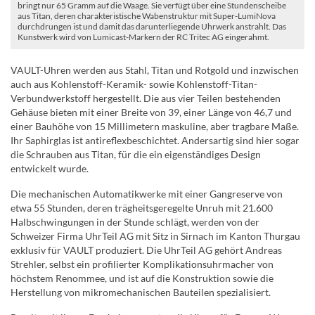
bringt nur 65 Gramm auf die Waage. Sie verfügt über eine Stundenscheibe
aus Titan, deren charakteristische Wabenstruktur mit Super-LumiNova
durchdrungen ist und damit das darunterliegende Uhrwerk anstrahlt. Das
Kunstwerk wird von Lumicast-Markern der RC Tritec AG eingerahmt.
VAULT-Uhren werden aus Stahl, Titan und Rotgold und inzwischen
auch aus Kohlenstoff-Keramik- sowie Kohlenstoff-Titan-
Verbundwerkstoff hergestellt. Die aus vier Teilen bestehenden
Gehäuse bieten mit einer Breite von 39, einer Länge von 46,7 und
einer Bauhöhe von 15 Millimetern maskuline, aber tragbare Maße.
Ihr Saphirglas ist antireflexbeschichtet. Andersartig sind hier sogar
die Schrauben aus Titan, für die ein eigenständiges Design
entwickelt wurde.
Die mechanischen Automatikwerke mit einer Gangreserve von
etwa 55 Stunden, deren trägheitsgeregelte Unruh mit 21.600
Halbschwingungen in der Stunde schlägt, werden von der
Schweizer Firma UhrTeil AG mit Sitz in Sirnach im Kanton Thurgau
exklusiv für VAULT produziert. Die UhrTeil AG gehört Andreas
Strehler, selbst ein profilierter Komplikationsuhrmacher von
höchstem Renommee, und ist auf die Konstruktion sowie die
Herstellung von mikromechanischen Bauteilen spezialisiert.