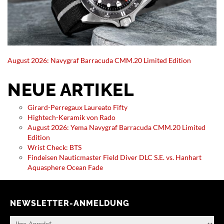
August 2026: Navygraf Barracuda CMM.20 Limited Edition
NEUE ARTIKEL
Girard-Perregaux Laureato Fifty
Hightech-Keramik von Rado
August 2026: Yema Navygraf Barracuda CMM.20 Limited
Edition
Wrist Check: BTS
Findeisen Nauticmaster Field Diver DLC S.E. vs. Hanhart
Aquasphere Ocean Fade
NEWSLETTER-ANMELDUNG