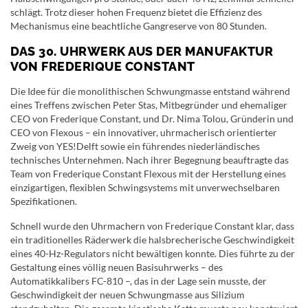
schlägt. Trotz dieser hohen Frequenz bietet die Effizienz des
Mechanismus eine beachtliche Gangreserve von 80 Stunden.
DAS 30. UHRWERK AUS DER MANUFAKTUR
VON FREDERIQUE CONSTANT
Die Idee für die monolithischen Schwungmasse entstand während
eines Treffens zwischen Peter Stas, Mitbegründer und ehemaliger
CEO von Frederique Constant, und Dr. Nima Tolou, Gründerin und
CEO von Flexous – ein innovativer, uhrmacherisch orientierter
Zweig von YES!Delft sowie ein führendes niederländisches
technisches Unternehmen. Nach ihrer Begegnung beauftragte das
Team von Frederique Constant Flexous mit der Herstellung eines
einzigartigen, flexiblen Schwingsystems mit unverwechselbaren
Spezifikationen.
Schnell wurde den Uhrmachern von Frederique Constant klar, dass
ein traditionelles Räderwerk die halsbrecherische Geschwindigkeit
eines 40-Hz-Regulators nicht bewältigen konnte. Dies führte zu der
Gestaltung eines völlig neuen Basisuhrwerks – des
Automatikkalibers FC-810 –, das in der Lage sein musste, der
Geschwindigkeit der neuen Schwungmasse aus Silizium