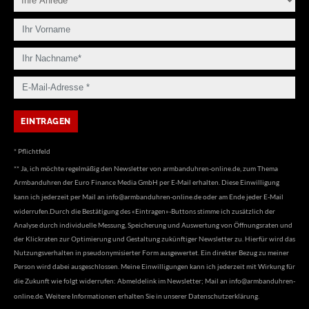
* Pflichtfeld
** Ja, ich möchte regelmäßig den Newsletter von armbanduhren-online.de, zum Thema
Armbanduhren der Euro Finance Media GmbH per E-Mail erhalten. Diese Einwilligung
kann ich jederzeit per Mail an
info@armbanduhren-online.de
oder am Ende jeder E-Mail
widerrufen.Durch die Bestätigung des «Eintragen»-Buttons stimme ich zusätzlich der
Analyse durch individuelle Messung, Speicherung und Auswertung von Öffnungsraten und
der Klickraten zur Optimierung und Gestaltung zukünftiger Newsletter zu. Hierfür wird das
Nutzungsverhalten in pseudonymisierter Form ausgewertet. Ein direkter Bezug zu meiner
Person wird dabei ausgeschlossen. Meine Einwilligungen kann ich jederzeit mit Wirkung für
die Zukunft wie folgt widerrufen: Abmeldelink im Newsletter; Mail an
info@armbanduhren-
online.de
. Weitere Informationen erhalten Sie in unserer
Datenschutzerklärung
.