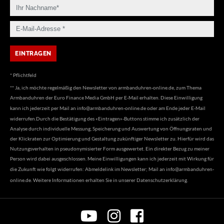
* Pflichtfeld
** Ja, ich möchte regelmäßig den Newsletter von armbanduhren-online.de, zum Thema
Armbanduhren der Euro Finance Media GmbH per E-Mail erhalten. Diese Einwilligung
kann ich jederzeit per Mail an
info@armbanduhren-online.de
oder am Ende jeder E-Mail
widerrufen.Durch die Bestätigung des «Eintragen»-Buttons stimme ich zusätzlich der
Analyse durch individuelle Messung, Speicherung und Auswertung von Öffnungsraten und
der Klickraten zur Optimierung und Gestaltung zukünftiger Newsletter zu. Hierfür wird das
Nutzungsverhalten in pseudonymisierter Form ausgewertet. Ein direkter Bezug zu meiner
Person wird dabei ausgeschlossen. Meine Einwilligungen kann ich jederzeit mit Wirkung für
die Zukunft wie folgt widerrufen: Abmeldelink im Newsletter; Mail an
info@armbanduhren-
online.de
. Weitere Informationen erhalten Sie in unserer
Datenschutzerklärung
.