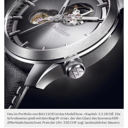
Neu im Portfolio von BA111OD ist das Modell bzw. «Kapitel» 3.3 1R1SÉ. Die
Schreibweise spielt mit dem Begriff «irisé», der den Glanz des Sonnenschliff-
Zifferblatts bezeichnet. Preis der Uhr: 550 CHF zzgl. landesüblicher Steuern.