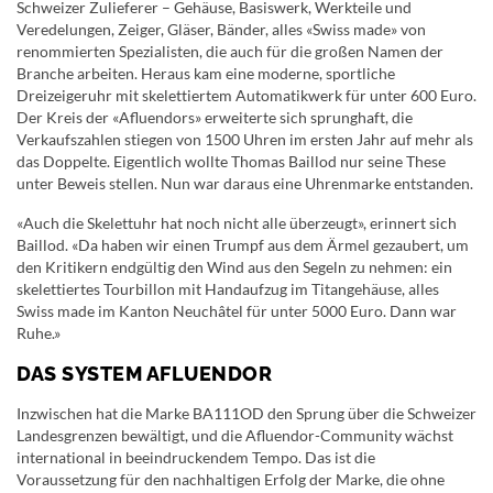
Schweizer Zulieferer – Gehäuse, Basiswerk, Werkteile und
Veredelungen, Zeiger, Gläser, Bänder, alles «Swiss made» von
renommierten Spezialisten, die auch für die großen Namen der
Branche arbeiten. Heraus kam eine moderne, sportliche
Dreizeigeruhr mit skelettiertem Automatikwerk für unter 600 Euro.
Der Kreis der «Afluendors» erweiterte sich sprunghaft, die
Verkaufszahlen stiegen von 1500 Uhren im ersten Jahr auf mehr als
das Doppelte. Eigentlich wollte Thomas Baillod nur seine These
unter Beweis stellen. Nun war daraus eine Uhrenmarke entstanden.
«Auch die Skelettuhr hat noch nicht alle überzeugt», erinnert sich
Baillod. «Da haben wir einen Trumpf aus dem Ärmel gezaubert, um
den Kritikern endgültig den Wind aus den Segeln zu nehmen: ein
skelettiertes Tourbillon mit Handaufzug im Titangehäuse, alles
Swiss made im Kanton Neuchâtel für unter 5000 Euro. Dann war
Ruhe.»
DAS SYSTEM AFLUENDOR
Inzwischen hat die Marke BA111OD den Sprung über die Schweizer
Landesgrenzen bewältigt, und die Afluendor-Community wächst
international in beeindruckendem Tempo. Das ist die
Voraussetzung für den nachhaltigen Erfolg der Marke, die ohne