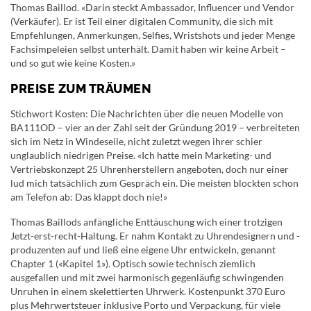
Thomas Baillod. «Darin steckt Ambassador, Influencer und Vendor
(Verkäufer). Er ist Teil einer digitalen Community, die sich mit
Empfehlungen, Anmerkungen, Selfies, Wristshots und jeder Menge
Fachsimpeleien selbst unterhält. Damit haben wir keine Arbeit –
und so gut wie keine Kosten.»
PREISE ZUM TRÄUMEN
Stichwort Kosten: Die Nachrichten über die neuen Modelle von
BA111OD – vier an der Zahl seit der Gründung 2019 – verbreiteten
sich im Netz in Windeseile, nicht zuletzt wegen ihrer schier
unglaublich niedrigen Preise. «Ich hatte mein Marketing- und
Vertriebskonzept 25 Uhrenherstellern angeboten, doch nur einer
lud mich tatsächlich zum Gespräch ein. Die meisten blockten schon
am Telefon ab: Das klappt doch nie!»
Thomas Baillods anfängliche Enttäuschung wich einer trotzigen
Jetzt-erst-recht-Haltung. Er nahm Kontakt zu Uhrendesignern und -
produzenten auf und ließ eine eigene Uhr entwickeln, genannt
Chapter 1 («Kapitel 1»). Optisch sowie technisch ziemlich
ausgefallen und mit zwei harmonisch gegenläufig schwingenden
Unruhen in einem skelettierten Uhrwerk. Kostenpunkt 370 Euro
plus Mehrwertsteuer inklusive Porto und Verpackung, für viele