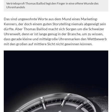
Vertriebsprofi Thomas Baillod legt den Finger in eine offene Wunde des
Uhrenhandels
Das sind ungewohnte Worte aus dem Mund eines Marketing-
Kenners, der doch einem guten Storytelling niemals abgeneigt sein
dürfte. Aber Thomas Baillod macht sich Sorgen um die Schweizer
Uhrenwelt, denn er ist lange genug in der Branche, um zu wissen,
dass gerade kleine und mittelgroße Uhrenmarken den Wettbewerb
mit den großen auf mittlere Sicht nicht gewinnen können.