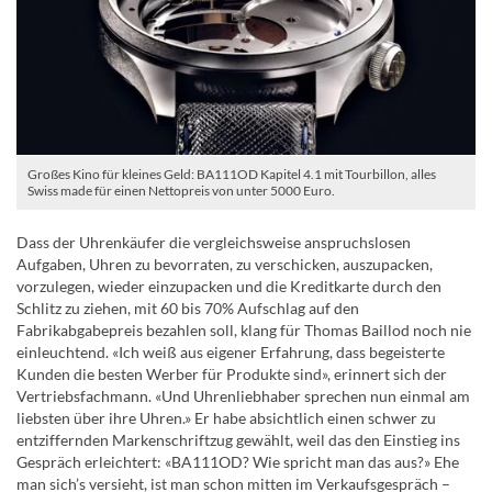
Großes Kino für kleines Geld: BA111OD Kapitel 4.1 mit Tourbillon, alles
Swiss made für einen Nettopreis von unter 5000 Euro.
Dass der Uhrenkäufer die vergleichsweise anspruchslosen
Aufgaben, Uhren zu bevorraten, zu verschicken, auszupacken,
vorzulegen, wieder einzupacken und die Kreditkarte durch den
Schlitz zu ziehen, mit 60 bis 70% Aufschlag auf den
Fabrikabgabepreis bezahlen soll, klang für Thomas Baillod noch nie
einleuchtend. «Ich weiß aus eigener Erfahrung, dass begeisterte
Kunden die besten Werber für Produkte sind», erinnert sich der
Vertriebsfachmann. «Und Uhrenliebhaber sprechen nun einmal am
liebsten über ihre Uhren.» Er habe absichtlich einen schwer zu
entziffernden Markenschriftzug gewählt, weil das den Einstieg ins
Gespräch erleichtert: «BA111OD? Wie spricht man das aus?» Ehe
man sich’s versieht, ist man schon mitten im Verkaufsgespräch –