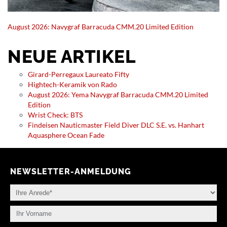
August 2026: Navygraf Barracuda CMM.20 Limited Edition
NEUE ARTIKEL
Girard-Perregaux Laureato Fifty
Hightech-Keramik von Rado
August 2026: Yema Navygraf Barracuda CMM.20 Limited
Edition
Wrist Check: BTS
Findeisen Nauticmaster Field Diver DLC S.E. vs. Hanhart
Aquasphere Ocean Fade
NEWSLETTER-ANMELDUNG