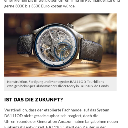
einer kleinen bis mittelgroßen Uhrenfirma im Fachhandel gut und
gerne 3000 bis 3500 Euro kosten würde.
Konstruktion, Fertigung und Montage des BA111OD-Tourbillons
erfolgen beim Spezialuhrmacher Olivier Mory in La Chaux-de-Fonds.
IST DAS DIE ZUKUNFT?
Verständlich, dass der etablierte Fachhandel auf das System
BA111OD nicht gerade euphorisch reagiert, doch die
Uhrenfreunde der Generation Amazon haben längst einen neuen
Einkaufsstil entwickelt. BA111OD stellt den Käufer in den