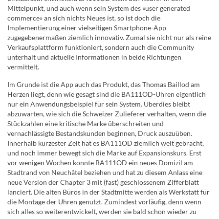
Mittelpunkt, und auch wenn sein System des «user generated
commerce» an sich nichts Neues ist, so ist doch die
Implementierung einer vielseitigen Smartphone-App
zugegebenermaßen ziemlich innovativ. Zumal sie nicht nur als reine
Verkaufsplattform funktioniert, sondern auch die Community
unterhält und aktuelle Informationen in beide Richtungen
vermittelt.
Im Grunde ist die App auch das Produkt, das Thomas Baillod am
Herzen liegt, denn wie gesagt sind die BA111OD-Uhren eigentlich
nur ein Anwendungsbeispiel für sein System. Überdies bleibt
abzuwarten, wie sich die Schweizer Zulieferer verhalten, wenn die
Stückzahlen eine kritische Marke überschreiten und
vernachlässigte Bestandskunden beginnen, Druck auszuüben.
Innerhalb kürzester Zeit hat es BA111OD ziemlich weit gebracht,
und noch immer bewegt sich die Marke auf Expansionskurs. Erst
vor wenigen Wochen konnte BA111OD ein neues Domizil am
Stadtrand von Neuchâtel beziehen und hat zu diesem Anlass eine
neue Version der Chapter 3 mit (fast) geschlossenem Zifferblatt
lanciert. Die alten Büros in der Stadtmitte werden als Werkstatt für
die Montage der Uhren genutzt. Zumindest vorläufig, denn wenn
sich alles so weiterentwickelt, werden sie bald schon wieder zu