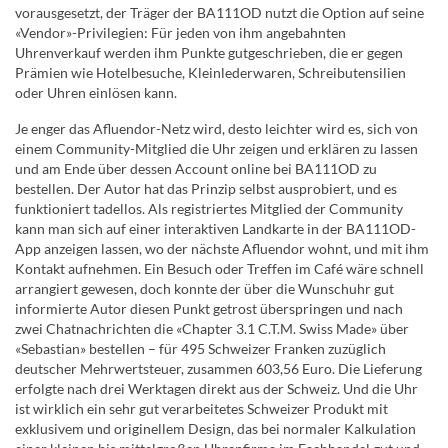
vorausgesetzt, der Träger der BA111OD nutzt die Option auf seine
«Vendor»-Privilegien: Für jeden von ihm angebahnten
Uhrenverkauf werden ihm Punkte gutgeschrieben, die er gegen
Prämien wie Hotelbesuche, Kleinlederwaren, Schreibutensilien
oder Uhren einlösen kann.
Je enger das Afluendor-Netz wird, desto leichter wird es, sich von
einem Community-Mitglied die Uhr zeigen und erklären zu lassen
und am Ende über dessen Account online bei BA111OD zu
bestellen. Der Autor hat das Prinzip selbst ausprobiert, und es
funktioniert tadellos. Als registriertes Mitglied der Community
kann man sich auf einer interaktiven Landkarte in der BA111OD-
App anzeigen lassen, wo der nächste Afluendor wohnt, und mit ihm
Kontakt aufnehmen. Ein Besuch oder Treffen im Café wäre schnell
arrangiert gewesen, doch konnte der über die Wunschuhr gut
informierte Autor diesen Punkt getrost überspringen und nach
zwei Chatnachrichten die «Chapter 3.1 C.T.M. Swiss Made» über
«Sebastian» bestellen – für 495 Schweizer Franken zuzüglich
deutscher Mehrwertsteuer, zusammen 603,56 Euro. Die Lieferung
erfolgte nach drei Werktagen direkt aus der Schweiz. Und die Uhr
ist wirklich ein sehr gut verarbeitetes Schweizer Produkt mit
exklusivem und originellem Design, das bei normaler Kalkulation